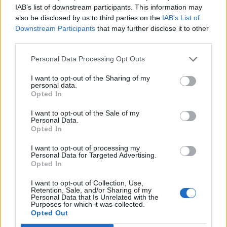
IAB’s list of downstream participants. This information may
also be disclosed by us to third parties on the
IAB’s List of
A francia külügyminisztérium szerint egy nagyon hosszú
Downstream Participants
that may further disclose it to other
vizsgálatot követően sikerült kideríteni, hogy az orosz
third parties.
hírszerző szolgálatok titkos műveletet hajtottak végre
Franciaország területén. Hat, diplomáciai álca alatt
Personal Data Processing Opt Outs
tevékenykedő orosz ügynököt, akiknek tevékenysége
I want to opt-out of the Sharing of my
nemzeti érdekeinkkel ellentétesnek bizonyult,
personal data.
nemkívánatos személynek minősítettek - áll a
Opted In
külügyminisztérium...
I want to opt-out of the Sale of my
Personal Data.
Opted In
KEDVES OLVASÓNK!
I want to opt-out of processing my
Personal Data for Targeted Advertising.
A keresett cikk a portfolio.hu hírarchívumához
Opted In
tartozik, melynek olvasása előfizetéses
regisztrációhoz kötött.
I want to opt-out of Collection, Use,
Retention, Sale, and/or Sharing of my
Personal Data that Is Unrelated with the
Az előfizetés a következőket tartalmazza:
Purposes for which it was collected.
Portfolio.hu teljes cikkarchívum
Opted Out
Kötéslisták: BÉT elmúlt 2 év napon belüli