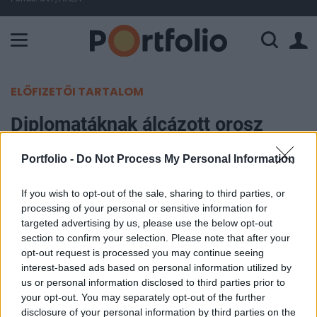
A Paksi Atomerőmű összteljesítménye 225 MW. A Duna vízállá
ELŐFIZETŐI TARTALOM
Diplomatáknak álcázott orosz
ügynököket utasított ki
Portfolio -
Do Not Process My Personal Information
Franciaország
If you wish to opt-out of the sale, sharing to third parties, or
Portfolio
processing of your personal or sensitive information for
2022. április 11. 21:56
targeted advertising by us, please use the below opt-out
section to confirm your selection. Please note that after your
opt-out request is processed you may continue seeing
Franciaország nemkívánatos személynek
interest-based ads based on personal information utilized by
nyilvánított hat, diplomatának álcázott orosz
us or personal information disclosed to third parties prior to
ügynököt, akiket ki is utasított az országból – írja
your opt-out. You may separately opt-out of the further
disclosure of your personal information by third parties on the
a Sky.