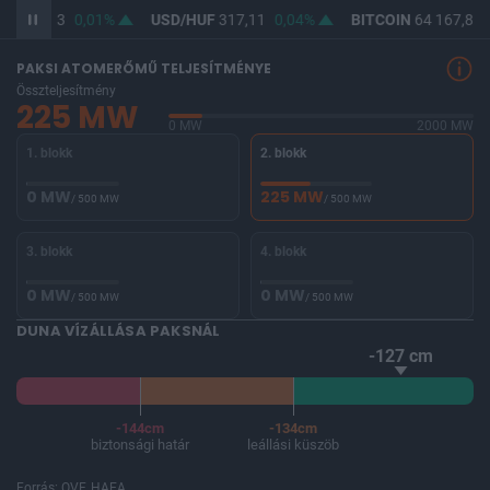
UF
365,43
0,01%
USD/HUF
317,11
0,04%
BITCOIN
64 167,82
PAKSI ATOMERŐMŰ TELJESÍTMÉNYE
Összteljesítmény
225 MW
0 MW
2000 MW
1. blokk
2. blokk
0 MW
225 MW
/ 500 MW
/ 500 MW
3. blokk
4. blokk
0 MW
0 MW
/ 500 MW
/ 500 MW
DUNA VÍZÁLLÁSA PAKSNÁL
-127 cm
-144cm
-134cm
biztonsági határ
leállási küszöb
Forrás: OVF, HAEA