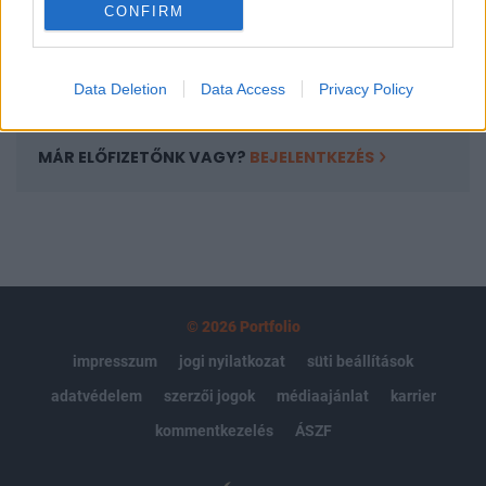
CONFIRM
kötéslistái
Előfizetés
Data Deletion
Data Access
Privacy Policy
MÁR ELŐFIZETŐNK VAGY?
BEJELENTKEZÉS
© 2026 Portfolio
impresszum
jogi nyilatkozat
süti beállítások
adatvédelem
szerzői jogok
médiaajánlat
karrier
kommentkezelés
ÁSZF