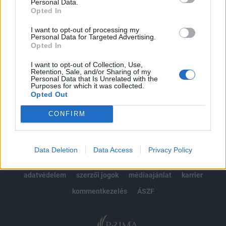
kötéslistái
Personal Data.
Opted In
Előfizetés
I want to opt-out of processing my
Personal Data for Targeted Advertising.
Opted In
MÁR ELŐFIZETŐNK VAGY?
BEJELENTKEZÉS
I want to opt-out of Collection, Use,
Retention, Sale, and/or Sharing of my
Personal Data that Is Unrelated with the
Purposes for which it was collected.
Opted Out
CONFIRM
© 2026 Portfolio
Data Deletion
Data Access
Privacy Policy
impresszum
jogi nyilatkozat
süti beállítások
adatvédelem
szerzői jogok
médiaajánlat
karrier
kommentkezelés
ÁSZF