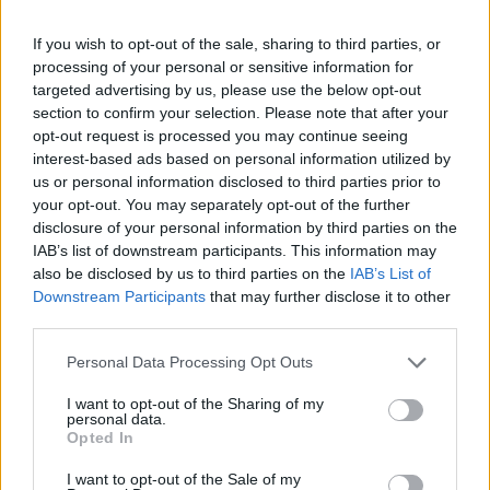
pártok.
If you wish to opt-out of the sale, sharing to third parties, or
Az előrejelzések szerint a jelenlegi miniszterelnöknek,
processing of your personal or sensitive information for
Janez Jansának vagy legfőbb kihívójának, az újonnan
targeted advertising by us, please use the below opt-out
alakult Szabadság Mozgalom elnökének, Robert Golobnak
section to confirm your selection. Please note that after your
nyílik majd lehetősége új kormányt alakítani. Utóbbi nem
opt-out request is processed you may continue seeing
vehetett részt a kampányhajrában, mert pozitív lett a
interest-based ads based on personal information utilized by
koronavírustesztje. Szavazatát vasárnap levélben adhatja
us or personal information disclosed to third parties prior to
your opt-out. You may separately opt-out of the further
le. A Vecer és a Dnevnik című napilap által...
disclosure of your personal information by third parties on the
IAB’s list of downstream participants. This information may
also be disclosed by us to third parties on the
IAB’s List of
KEDVES OLVASÓNK!
Downstream Participants
that may further disclose it to other
A keresett cikk a portfolio.hu hírarchívumához
third parties.
tartozik, melynek olvasása előfizetéses
Personal Data Processing Opt Outs
regisztrációhoz kötött.
I want to opt-out of the Sharing of my
Az előfizetés a következőket tartalmazza:
personal data.
Opted In
Portfolio.hu teljes cikkarchívum
Kötéslisták: BÉT elmúlt 2 év napon belüli
I want to opt-out of the Sale of my