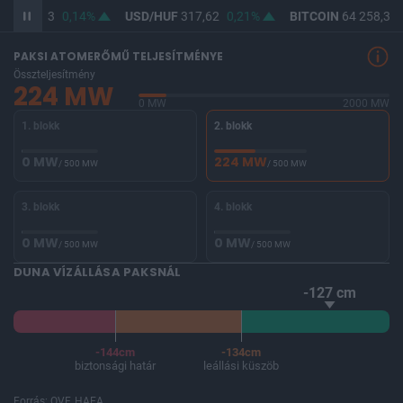
UF
365,93
0,14%
USD/HUF
317,62
0,21%
BITCOIN
64 258,39
PAKSI ATOMERŐMŰ TELJESÍTMÉNYE
Összteljesítmény
224 MW
0 MW
2000 MW
1. blokk
2. blokk
0 MW
224 MW
/ 500 MW
/ 500 MW
3. blokk
4. blokk
0 MW
0 MW
/ 500 MW
/ 500 MW
DUNA VÍZÁLLÁSA PAKSNÁL
-127 cm
-144cm
-134cm
biztonsági határ
leállási küszöb
Forrás: OVF, HAEA