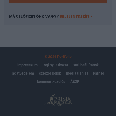
MÁR ELŐFIZETŐNK VAGY?
BEJELENTKEZÉS
© 2026 Portfolio
impresszum
jogi nyilatkozat
süti beállítások
adatvédelem
szerzői jogok
médiaajánlat
karrier
kommentkezelés
ÁSZF