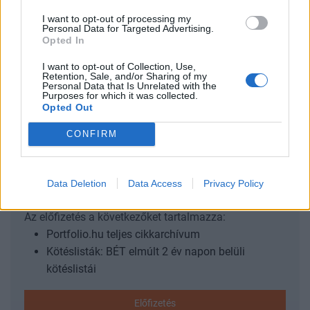
eredményének megsemmisítését kérve a napokban
I want to opt-out of processing my
keresetet nyújtott be az alkotmánybíróságához az afrikai
Personal Data for Targeted Advertising.
ország fő ellenzéki pártja – a Nemzeti Unió Angola Teljes
Opted In
Függetlenségéért (UNITA) –, amely nem sokkal maradt le a
I want to opt-out of Collection, Use,
hivatalos eredmények alapján győztesnek kihirdetett, az
Retention, Sale, and/or Sharing of my
Personal Data that Is Unrelated with the
országot az 1975-ben elnyert függetlenség...
Purposes for which it was collected.
Opted Out
KEDVES OLVASÓNK!
CONFIRM
A keresett cikk a portfolio.hu hírarchívumához
tartozik, melynek olvasása előfizetéses
Data Deletion
Data Access
Privacy Policy
regisztrációhoz kötött.
Az előfizetés a következőket tartalmazza:
Portfolio.hu teljes cikkarchívum
Kötéslisták: BÉT elmúlt 2 év napon belüli
kötéslistái
Előfizetés