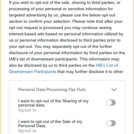
If you wish to opt-out of the sale, sharing to third parties, or
győztesnek a kormányzat által ellenőrzött
processing of your personal or sensitive information for
választási bizottság. Válaszul az MPLA egykori
targeted advertising by us, please use the below opt-out
section to confirm your selection. Please note that after your
polgárháborús riválisa, az UNITA a választás
opt-out request is processed you may continue seeing
eredményének megsemmisítését kérte az
interest-based ads based on personal information utilized by
alkotmánybíróságtól, amelyet szintén a
us or personal information disclosed to third parties prior to
kormányzat ellenőriz, így nagy meglepetésre nem
your opt-out. You may separately opt-out of the further
disclosure of your personal information by third parties on the
lehet számítani a taláros testület napokon belül
IAB’s list of downstream participants. This information may
meghozandó döntésétől. Elemzők korábban azzal
also be disclosed by us to third parties on the
IAB’s List of
számoltak, hogy szoros választási eredmény, a
Downstream Participants
that may further disclose it to other
csalás gyanújának felmerülése esetén súlyos
third parties.
zavargások törhetnek ki az afrikai országban, ahol
Personal Data Processing Opt Outs
20 éve ért véget a megszakításokkal 27 éven át
tartó polgárháború. Angola sorsa Moszkva
I want to opt-out of the Sharing of my
personal data.
számára is fontos, miután az MPLA-kormányzat a
Opted In
Kreml fontos afrikai szövetségesének számít.
I want to opt-out of the Sale of my
Personal Data.
A másfél hete tartott angolai parlamenti és elnökválasztás
Opted In