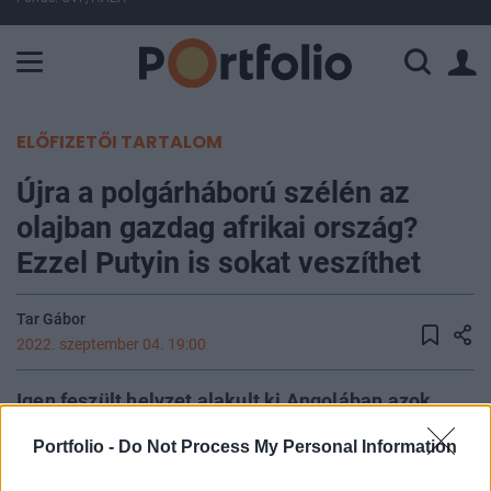
A Paksi Atomerőmű összteljesítménye 224 MW. A Duna vízállá
ELŐFIZETŐI TARTALOM
Újra a polgárháború szélén az
olajban gazdag afrikai ország?
Ezzel Putyin is sokat veszíthet
Tar Gábor
2022. szeptember 04. 19:00
Igen feszült helyzet alakult ki Angolában azok
után, hogy a példátlanul szoros parlamenti és
Portfolio -
Do Not Process My Personal Information
elnökválasztások után az országot közel ötven
éve irányító kormánypártot (MPLA) hozta ki