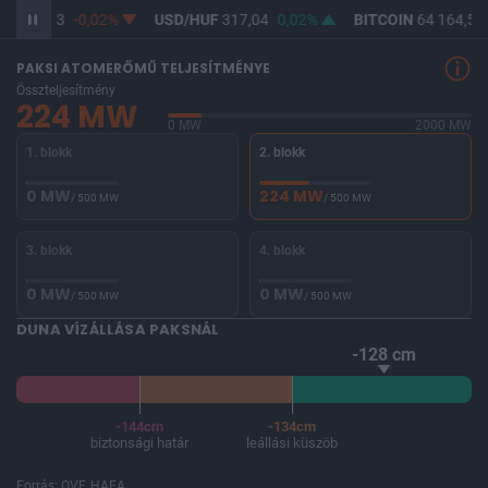
UF
365,33
-0,02%
USD/HUF
317,04
0,02%
BITCOIN
64 164,58
PAKSI ATOMERŐMŰ TELJESÍTMÉNYE
Összteljesítmény
224 MW
0 MW
2000 MW
1. blokk
2. blokk
0 MW
224 MW
/ 500 MW
/ 500 MW
3. blokk
4. blokk
0 MW
0 MW
/ 500 MW
/ 500 MW
DUNA VÍZÁLLÁSA PAKSNÁL
-128 cm
-144cm
-134cm
biztonsági határ
leállási küszöb
Forrás: OVF, HAEA