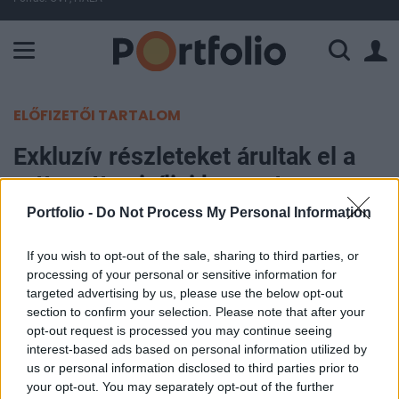
A Paksi Atomerőmű összteljesítménye 224 MW. A Duna vízállá
ELŐFIZETŐI TARTALOM
Exkluzív részleteket árultak el a
rettegett szicíliai keresztapa
elfogásáról
Portfolio -
Do Not Process My Personal Information
If you wish to opt-out of the sale, sharing to third parties, or
MTI
processing of your personal or sensitive information for
2023. január 17. 06:35
targeted advertising by us, please use the below opt-out
section to confirm your selection. Please note that after your
Harmincötezer eurót érő svájci karórát viselt
opt-out request is processed you may continue seeing
letartóztatásakor Matteo Messina Denaro a
interest-based ads based on personal information utilized by
us or personal information disclosed to third parties prior to
szicíliai Cosa Nostra maffiaszervezet főnöke, akit
your opt-out. You may separately opt-out of the further
egy kiemelt biztonságú börtönbe szállítottak a