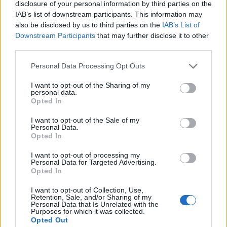
disclosure of your personal information by third parties on the
palermói ügyészség hétfői sajtótájékoztatóján
IAB’s list of downstream participants. This information may
elhangzottak szerint.
also be disclosed by us to third parties on the
IAB’s List of
Downstream Participants
that may further disclose it to other
Hatalmas érdeklődés kísérte a Matteo Messina Denaro
third parties.
elfogását koordináló palermói ügyészcsoport
Personal Data Processing Opt Outs
tájékoztatóját a helyi csendőrségi parancsnokság
épületében, amelyet az olasz televíziók, rádiók és internetes
I want to opt-out of the Sharing of my
personal data.
portálok is élőben közvetítettek. Maurizio De Lucia
Opted In
palermói államügyész hangsúlyozta, hogy Matteo Messina
Denaro letartóztatásával az Olasz Köztársaság...
I want to opt-out of the Sale of my
Personal Data.
Opted In
KEDVES OLVASÓNK!
I want to opt-out of processing my
Personal Data for Targeted Advertising.
A keresett cikk a portfolio.hu hírarchívumához
Opted In
tartozik, melynek olvasása előfizetéses
I want to opt-out of Collection, Use,
regisztrációhoz kötött.
Retention, Sale, and/or Sharing of my
Personal Data that Is Unrelated with the
Purposes for which it was collected.
Az előfizetés a következőket tartalmazza:
Opted Out