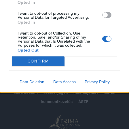
Opted In
Előfizetés
I want to opt-out of processing my
Personal Data for Targeted Advertising.
Opted In
MÁR ELŐFIZETŐNK VAGY?
BEJELENTKEZÉS
I want to opt-out of Collection, Use,
Retention, Sale, and/or Sharing of my
Personal Data that Is Unrelated with the
Purposes for which it was collected.
Opted Out
CONFIRM
© 2026 Portfolio
Data Deletion
Data Access
Privacy Policy
impresszum
jogi nyilatkozat
süti beállítások
adatvédelem
szerzői jogok
médiaajánlat
karrier
kommentkezelés
ÁSZF