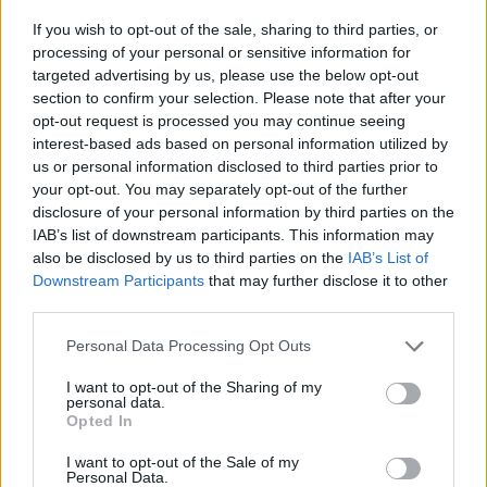
Az orosz elnök, akinek szavait több orosz portál mellett a
If you wish to opt-out of the sale, sharing to third parties, or
Vedomosztyi idézte, azt mondta: Oroszország győzelme
processing of your personal or sensitive information for
elkerülhetetlen, soha nem fogják megtörni az
targeted advertising by us, please use the below opt-out
section to confirm your selection. Please note that after your
Oroszországot alkotó nemzetközösség kohézióját." Arról is
opt-out request is processed you may continue seeing
beszélt, hogy szerinte Ukrajnában nácizmus van: szerinte
interest-based ads based on personal information utilized by
erre a legjobb bizonyíték, hogy Ukrajna szerinte nemzeti
us or personal information disclosed to third parties prior to
hősnek tartja Sztyepan Banderát. Kapcsolódó...
your opt-out. You may separately opt-out of the further
disclosure of your personal information by third parties on the
IAB’s list of downstream participants. This information may
KEDVES OLVASÓNK!
also be disclosed by us to third parties on the
IAB’s List of
Downstream Participants
that may further disclose it to other
A keresett cikk a portfolio.hu hírarchívumához
third parties.
tartozik, melynek olvasása előfizetéses
regisztrációhoz kötött.
Personal Data Processing Opt Outs
Az előfizetés a következőket tartalmazza:
I want to opt-out of the Sharing of my
personal data.
Portfolio.hu teljes cikkarchívum
Opted In
Kötéslisták: BÉT elmúlt 2 év napon belüli
I want to opt-out of the Sale of my
kötéslistái
Personal Data.