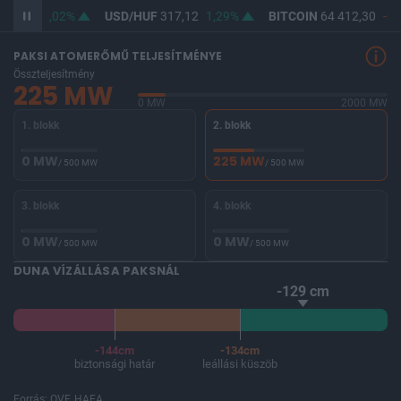
65,42
1,02%
USD/HUF
317,12
1,29%
BITCOIN
64 412,30
-0,
PAKSI ATOMERŐMŰ TELJESÍTMÉNYE
Összteljesítmény
225 MW
0 MW
2000 MW
1. blokk
2. blokk
0 MW
225 MW
/ 500 MW
/ 500 MW
3. blokk
4. blokk
0 MW
0 MW
/ 500 MW
/ 500 MW
DUNA VÍZÁLLÁSA PAKSNÁL
-129 cm
-144cm
-134cm
biztonsági határ
leállási küszöb
Forrás: OVF, HAEA