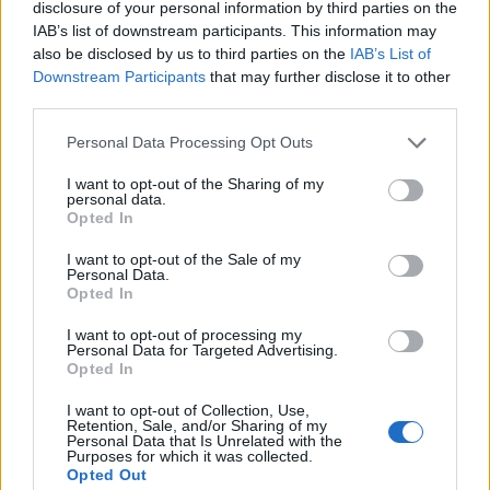
disclosure of your personal information by third parties on the
ahol az orosz légierő számos high-tech katonai
IAB’s list of downstream participants. This information may
repülőgépet, például A-50-eseket tárol.
also be disclosed by us to third parties on the
IAB’s List of
Downstream Participants
that may further disclose it to other
A behatolás állítólag február 26-án történt. Az látható az
third parties.
erről kikerült videón, hogy egy drón odarepül egy A-50-es
Personal Data Processing Opt Outs
AEW&C repülőgéphez, majd megszakad a felvétel. A videót
publikáló ellenzéki aktivisták szerint azért, mert felrobbant
I want to opt-out of the Sharing of my
personal data.
a drón – öngyilkos támadást hajtott végre, melyben az A-
Opted In
50-es is megsérült. Another flight of a partisan drone and
humiliation for...
I want to opt-out of the Sale of my
Personal Data.
Opted In
KEDVES OLVASÓNK!
I want to opt-out of processing my
Personal Data for Targeted Advertising.
A keresett cikk a portfolio.hu hírarchívumához
Opted In
tartozik, melynek olvasása előfizetéses
I want to opt-out of Collection, Use,
regisztrációhoz kötött.
Retention, Sale, and/or Sharing of my
Personal Data that Is Unrelated with the
Purposes for which it was collected.
Az előfizetés a következőket tartalmazza:
Opted Out