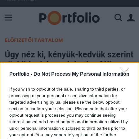
A Paksi Atomerőmű összteljesítménye 225 MW. A Duna vízállá
ELŐFIZETŐI TARTALOM
Úgy néz ki, kényük-kedvük szerint
röpködnek be a drónok a féltve
őrzött orosz légibázisra
Portfolio -
Do Not Process My Personal Information
If you wish to opt-out of the sale, sharing to third parties, or
Portfolio
processing of your personal or sensitive information for
2023. március 03. 13:44
targeted advertising by us, please use the below opt-out
section to confirm your selection. Please note that after your
Napokon belül már a második felvétel jelenik meg
opt-out request is processed you may continue seeing
arról, hogy belarusz ellenzéki aktivisták drónokkal
interest-based ads based on personal information utilized by
us or personal information disclosed to third parties prior to
repülnek be a Fehéroroszország területén működő
your opt-out. You may separately opt-out of the further
Macsuliscsij légibázisra, egy olyan támaszpontra,