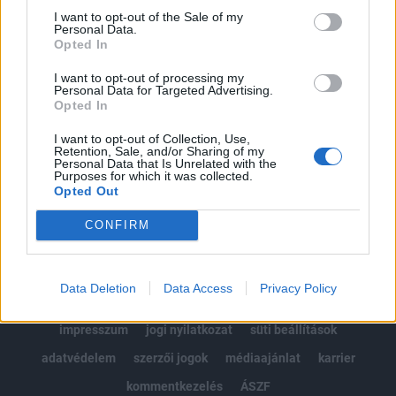
Portfolio.hu teljes cikkarchívum
I want to opt-out of the Sale of my
Personal Data.
Kötéslisták: BÉT elmúlt 2 év napon belüli
Opted In
kötéslistái
I want to opt-out of processing my
Personal Data for Targeted Advertising.
Előfizetés
Opted In
I want to opt-out of Collection, Use,
Retention, Sale, and/or Sharing of my
MÁR ELŐFIZETŐNK VAGY?
BEJELENTKEZÉS
Personal Data that Is Unrelated with the
Purposes for which it was collected.
Opted Out
CONFIRM
Data Deletion
Data Access
Privacy Policy
© 2026 Portfolio
impresszum
jogi nyilatkozat
süti beállítások
adatvédelem
szerzői jogok
médiaajánlat
karrier
kommentkezelés
ÁSZF