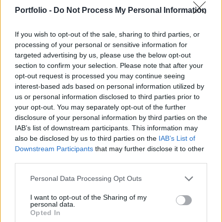
robbantással kapcsolatban - jelentette be
Portfolio -
Do Not Process My Personal Information
Aljakszandr Lukasenka államfő kedden
Minszkben.
If you wish to opt-out of the sale, sharing to third parties, or
processing of your personal or sensitive information for
Megerősítette, hogy egy orosz Berijev A-50 típusú katonai
targeted advertising by us, please use the below opt-out
repülőgépet ért támadás február 26-án, bár "nem
section to confirm your selection. Please note that after your
rongálódott meg súlyosan". Ez volt az első hivatalos
opt-out request is processed you may continue seeing
interest-based ads based on personal information utilized by
elismerése az incidensnek, amelyről korábban fehérorosz
us or personal information disclosed to third parties prior to
ellenzékiek számoltak be. A fő gyanúsítottat - akit
your opt-out. You may separately opt-out of the further
Minszkben a kijevi titkosszolgálatok számára dolgozó
disclosure of your personal information by third parties on the
orosz-ukrán kettős állampolgárként írtak le...
IAB’s list of downstream participants. This information may
also be disclosed by us to third parties on the
IAB’s List of
Downstream Participants
that may further disclose it to other
KEDVES OLVASÓNK!
third parties.
A keresett cikk a portfolio.hu hírarchívumához
Personal Data Processing Opt Outs
tartozik, melynek olvasása előfizetéses
regisztrációhoz kötött.
I want to opt-out of the Sharing of my
personal data.
Opted In
Az előfizetés a következőket tartalmazza: