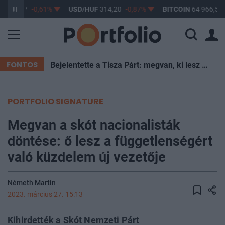
F
363,17
-0,61%
USD/HUF
314,20
-0,87%
BITCOIN
64 966,50
FONTOS
Bejelentette a Tisza Párt: megvan, ki lesz Magyarország új köztársasági elnöke
PORTFOLIO SIGNATURE
Megvan a skót nacionalisták
döntése: ő lesz a függetlenségért
való küzdelem új vezetője
Németh Martin
2023. március 27. 15:13
Kihirdették a Skót Nemzeti Párt