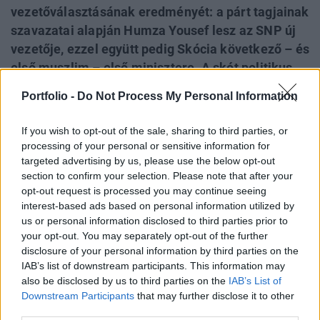
vezetőválasztásának eredményét: a párt tagjainak
szavazatai alapján Humza Yousef lesz az SNP új
vezetője, ezzel együtt pedig Skócia következő – és
első muszlim – első minisztere. A skót politikus
kijelentette: a mostani lesz "az a generáció, amely
Portfolio -
Do Not Process My Personal Information
elhozza a függetlenséget Skóciának".
If you wish to opt-out of the sale, sharing to third parties, or
Nicola Sturgeon lemondása után Humza Yousafet
processing of your personal or sensitive information for
választotta új vezetőjének a Skót Nemzeti Párt.
targeted advertising by us, please use the below opt-out
section to confirm your selection. Please note that after your
opt-out request is processed you may continue seeing
Összesen 72.169 párttag volt jogosult a szavazásra,
interest-based ads based on personal information utilized by
és 50.494 érvényes szavazatot adtak le, illetve
us or personal information disclosed to third parties prior to
további hármat érvénytelennek minősítettek.
your opt-out. You may separately opt-out of the further
disclosure of your personal information by third parties on the
IAB’s list of downstream participants. This information may
A szavazás eldöntéséhez a másodpreferenciákra
also be disclosed by us to third parties on the
IAB’s List of
volt szükség, mivel a három jelölt – Humza Yousaf,
Downstream Participants
that may further disclose it to other
Kate Forbes és Ash Regan – közül egyik sem kapta
third parties.