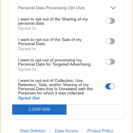
meg az elsőpreferencia-szavazatok több mint 50
Personal Data Processing Opt Outs
százalékát.
I want to opt-out of the Sharing of my
personal data.
Opted In
SIGNATURE PRO-VAL EZT A CIKKET IS EL
I want to opt-out of the Sale of my
TUDNÁD OLVASNI!
Personal Data.
Opted In
Ez a cikk folytatódik, de csak Portfolio Signature
I want to opt-out of processing my
előfizetéssel olvasható tovább.
A Signature PRO
Personal Data for Targeted Advertising.
szolgáltatás havi díja
2 990
forint
. A hozzáférés egy
Opted In
évre is megvásárolható, amelynek díja
29 845
forint
,
I want to opt-out of Collection, Use,
az éves előfizetés keretében tehát 10 havi díjért
Retention, Sale, and/or Sharing of my
Personal Data that Is Unrelated with the
cserébe 12 havi szolgáltatást kapnak olvasóink.
Purposes for which it was collected.
Opted Out
További információ és csatlakozás az alábbi gombra
kattintva!
CONFIRM
Signature előfizetés
Data Deletion
Data Access
Privacy Policy