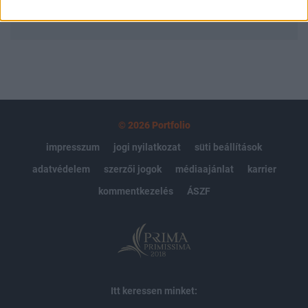
MÁR ELŐFIZETŐNK VAGY?
BEJELENTKEZÉS
© 2026 Portfolio
impresszum
jogi nyilatkozat
süti beállítások
adatvédelem
szerzői jogok
médiaajánlat
karrier
kommentkezelés
ÁSZF
Itt keressen minket: