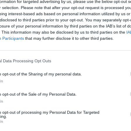
formation for targeted advertising by us, please use the below opt-out s
an rivális nagyhatalmak is részt vettek, mint az Egyesü
r selection. Please note that after your opt-out request is processed y
rszág azonban nem volt jelen. A találkozó nem csupán a
eing interest-based ads based on personal information utilized by us or
disclosed to third parties prior to your opt-out. You may separately opt-
elenlegi, feszült geopolitikai helyzetben is megtörtén
losure of your personal information by third parties on the IAB’s list of
zerzők által, teljes titoktartás mellett szervezett esem
. This information may also be disclosed by us to third parties on the
IA
lvánosságra került. Mindezek alapján nagyon érdekes k
Participants
that may further disclose it to other third parties.
írszerzési szerveinek politikai belső politikai dinamikájá
áltozó geopolitikai szerepéről.
l Data Processing Opt Outs
ég kiderült, hogy teljes titoktartás mellett, minden évben össze
émfőnökei. Önmagában abban, hogy a világ legnagyobb gazdas
o opt-out of the Sharing of my personal data.
rzői beszélgetnek egymással, semmi meglepő nincs, de mindenk
In
s" gyűlésről szóló információk most mégis megjelentek a fősodra
o opt-out of the Sale of my Personal Data.
In
ASÓNK!
to opt-out of processing my Personal Data for Targeted
a portfolio.hu hírarchívumához tartozik, melynek olvasása előf
ing.
ötött.
In