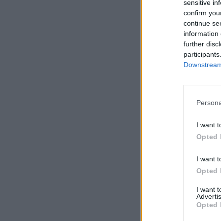
sensitive in
egyeztetésen oly
confirm you
és India, Oroszo
continue se
information 
érdekes, mert a j
further disc
mert a profi hírs
participants
forrásból is nyi
Downstream 
levonni a világ h
Oroszország megv
Persona
Éves kémgyűlés Nemr
legbefolyásosabb k
I want t
hatalmainak hírsze
Opted 
hogy a "szupertitko
I want t
Opted 
KEDVES OLV
I want 
A keresett cikk 
Advertis
regisztrációhoz k
Opted 