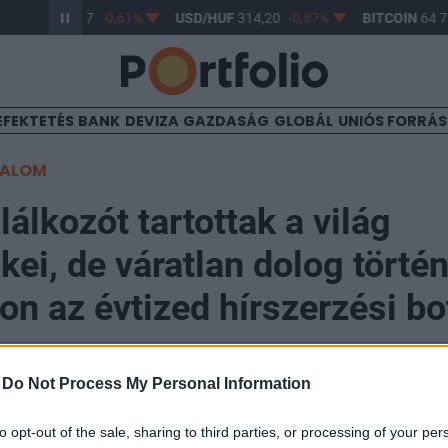
R/HUF
363,17
-0,61%
USD/HUF
314,20
-0,87%
BITCOIN
64 79
EFEKTETÉS
BANK
DEVIZA
GAZDASÁG
GLOBÁL
UNIÓS FORRÁ
TALOM
lálkozót tartottak a világ
ei, de váratlan dolog történ
n az évtized hírszerzési bo
-
Do Not Process My Personal Information
5. 07:00
to opt-out of the sale, sharing to third parties, or processing of your per
t tartottak Szingapúrban a világ legbefolyásosabb kém