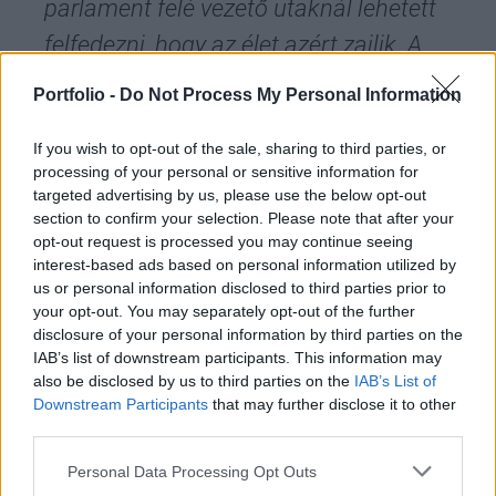
parlament felé vezető utaknál lehetett
felfedezni, hogy az élet azért zajlik. A
parlamenthez vezető összes utat és hidat
Portfolio -
Do Not Process My Personal Information
a Jelcinhez hű katonai alakulatok és több
ezer moszkvai védi
If you wish to opt-out of the sale, sharing to third parties, or
processing of your personal or sensitive information for
targeted advertising by us, please use the below opt-out
– olvasható az MTI tudósítása, amelyet az
section to confirm your selection. Please note that after your
opt-out request is processed you may continue seeing
augusztus 20-i ünnepnapot követően 1991.
interest-based ads based on personal information utilized by
augusztus 21-én közöltek a magyar napilapok. A
us or personal information disclosed to third parties prior to
moszkvai események Magyarországon is címlapra
your opt-out. You may separately opt-out of the further
disclosure of your personal information by third parties on the
kerültek, együtt azzal a hírrel, hogy
II. János Pál
IAB’s list of downstream participants. This information may
pápa augusztus 20-án fejezte be első, háromnapos
also be disclosed by us to third parties on the
IAB’s List of
magyarországi látogatását, és hazautazott a
Downstream Participants
that may further disclose it to other
third parties.
Vatikánba.
Personal Data Processing Opt Outs
Természetesen a nemzetközi sajtó is a Szovjetunión