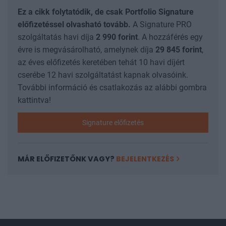
Ez a cikk folytatódik, de csak Portfolio Signature
előfizetéssel olvasható tovább.
A Signature PRO
szolgáltatás havi díja
2 990
forint
. A hozzáférés egy
évre is megvásárolható, amelynek díja
29 845
forint
,
az éves előfizetés keretében tehát 10 havi díjért
cserébe 12 havi szolgáltatást kapnak olvasóink.
További információ és csatlakozás az alábbi gombra
kattintva!
Signature előfizetés
MÁR ELŐFIZETŐNK VAGY?
BEJELENTKEZÉS