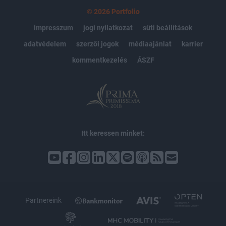
© 2026 Portfolio
impresszum
jogi nyilatkozat
süti beállítások
adatvédelem
szerzői jogok
médiaajánlat
karrier
kommentkezelés
ÁSZF
Itt keressen minket:
Partnereink