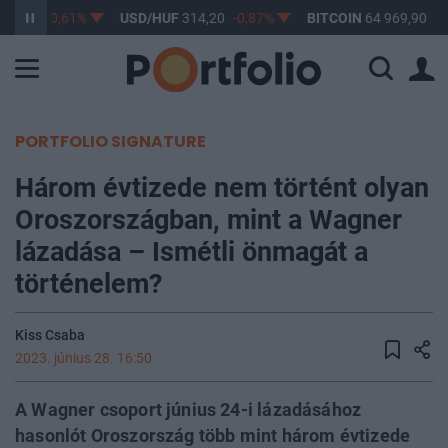
63,17
-0,61%
USD/HUF
314,20
-0,87%
BITCOIN
64 969,90
0,
PORTFOLIO SIGNATURE
Három évtizede nem történt olyan
Oroszországban, mint a Wagner
lázadása – Ismétli önmagát a
történelem?
Kiss Csaba
2023. június 28. 16:50
A Wagner csoport június 24-i lázadásához
hasonlót Oroszország több mint három évtizede