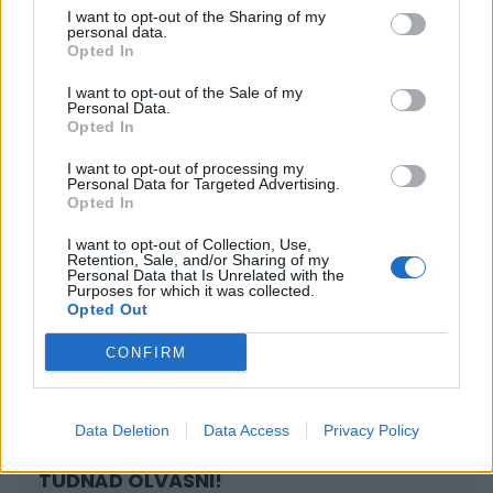
I want to opt-out of the Sharing of my
belül történtektől volt hangos, ugyanis a
personal data.
keményvonalas kommunisták által kezdeményezett
Opted In
háromnapos puccskísérlet azzal fenyegetett, hogy a
I want to opt-out of the Sale of my
Personal Data.
semmibe vesznek
Mihail Szergejevics Gorbacsov
Opted In
pártfőtitkár és szovjet elnök reformjai (
peresztrojka
,
I want to opt-out of processing my
glasznoszty
), valamint az az évek óta tartó enyhülési
Personal Data for Targeted Advertising.
Opted In
folyamat, amely az Egyesült Államok és a
Szovjetunió közötti hidegháború békés lezárását
I want to opt-out of Collection, Use,
Retention, Sale, and/or Sharing of my
hozta el.
George H. W. Bush
amerikai elnök kemény
Personal Data that Is Unrelated with the
Purposes for which it was collected.
hangvételű nyilatkozatban ítélte el a puccsisták
Opted Out
akcióját, és ideiglenesen leállította a Szovjetuniónak
CONFIRM
juttatott amerikai pénzügyi támogatást.
Data Deletion
Data Access
Privacy Policy
SIGNATURE PRO-VAL EZT A CIKKET IS EL
TUDNÁD OLVASNI!