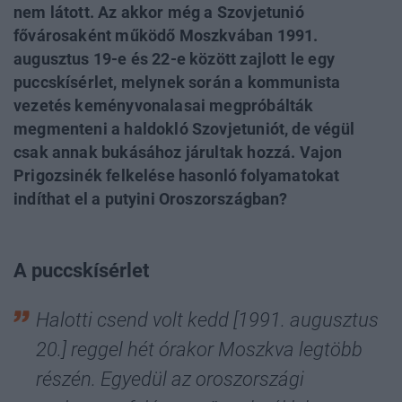
nem látott. Az akkor még a Szovjetunió
fővárosaként működő Moszkvában 1991.
augusztus 19-e és 22-e között zajlott le egy
puccskísérlet, melynek során a kommunista
vezetés keményvonalasai megpróbálták
megmenteni a haldokló Szovjetuniót, de végül
csak annak bukásához járultak hozzá. Vajon
Prigozsinék felkelése hasonló folyamatokat
indíthat el a putyini Oroszországban?
A puccskísérlet
Halotti csend volt kedd [1991. augusztus
20.] reggel hét órakor Moszkva legtöbb
részén. Egyedül az oroszországi