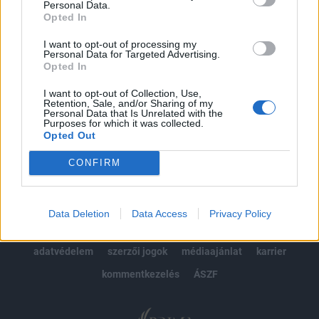
Personal Data.
kötéslistái
Opted In
Előfizetés
I want to opt-out of processing my
Personal Data for Targeted Advertising.
Opted In
I want to opt-out of Collection, Use,
MÁR ELŐFIZETŐNK VAGY?
BEJELENTKEZÉS
Retention, Sale, and/or Sharing of my
Personal Data that Is Unrelated with the
Purposes for which it was collected.
Opted Out
CONFIRM
© 2026 Portfolio
Data Deletion
Data Access
Privacy Policy
impresszum
jogi nyilatkozat
süti beállítások
adatvédelem
szerzői jogok
médiaajánlat
karrier
kommentkezelés
ÁSZF