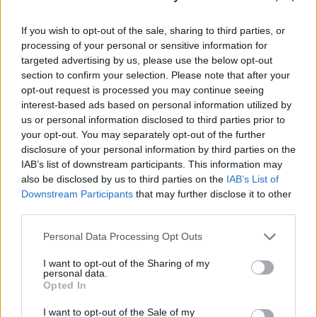
életét.
If you wish to opt-out of the sale, sharing to third parties, or
Az orosz ellenzéki politikus halálhírét az orosz állami
processing of your personal or sensitive information for
börtönfenntartó szolgálat közölte. Alekszej Navalnij egy
targeted advertising by us, please use the below opt-out
északi-sarkkörtől nem messze található börtöntáborban
section to confirm your selection. Please note that after your
raboskodott, csak itt 19 éves börtönbüntetést szabott rá ki
opt-out request is processed you may continue seeing
az orosz állami ügyészség. Összekötőkön keresztül
interest-based ads based on personal information utilized by
us or personal information disclosed to third parties prior to
rendszeresen kommunikált a külvilággal, legutóbb az idén
your opt-out. You may separately opt-out of the further
tavasszal esedékes elnökválasztás...
disclosure of your personal information by third parties on the
IAB’s list of downstream participants. This information may
also be disclosed by us to third parties on the
IAB’s List of
KEDVES OLVASÓNK!
Downstream Participants
that may further disclose it to other
third parties.
A keresett cikk a portfolio.hu hírarchívumához
tartozik, melynek olvasása előfizetéses
Personal Data Processing Opt Outs
regisztrációhoz kötött.
I want to opt-out of the Sharing of my
Az előfizetés a következőket tartalmazza:
personal data.
Opted In
Portfolio.hu teljes cikkarchívum
Kötéslisták: BÉT elmúlt 2 év napon belüli
I want to opt-out of the Sale of my