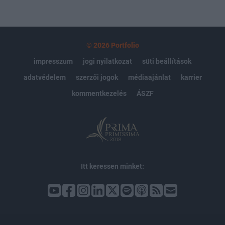
© 2026 Portfolio
impresszum
jogi nyilatkozat
süti beállítások
adatvédelem
szerzői jogok
médiaajánlat
karrier
kommentkezelés
ÁSZF
Itt keressen minket: