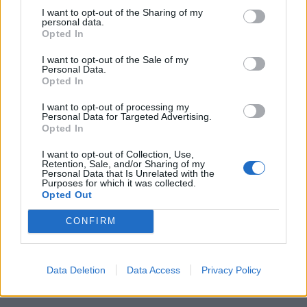
I want to opt-out of the Sharing of my
personal data.
Opted In
KEDVES OLVASÓNK!
I want to opt-out of the Sale of my
A keresett cikk a portfolio.hu hírarchívumához
Personal Data.
Opted In
tartozik, melynek olvasása előfizetéses
regisztrációhoz kötött.
I want to opt-out of processing my
Personal Data for Targeted Advertising.
Az előfizetés a következőket tartalmazza:
Opted In
Portfolio.hu teljes cikkarchívum
I want to opt-out of Collection, Use,
Kötéslisták: BÉT elmúlt 2 év napon belüli
Retention, Sale, and/or Sharing of my
Personal Data that Is Unrelated with the
kötéslistái
Purposes for which it was collected.
Opted Out
Előfizetés
CONFIRM
MÁR ELŐFIZETŐNK VAGY?
BEJELENTKEZÉS
Data Deletion
Data Access
Privacy Policy