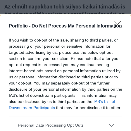
Az elmúlt napokban több súlyos fizikai támadás is
ért német politikusokat; a vezető kormánypárt, az
SPD európai parlamenti képviselőjét meg is
Portfolio -
Do Not Process My Personal Information
kellett operálni egy múlt pénteki drezdai incidenst
követően. A német politikusok elleni támadások
If you wish to opt-out of the sale, sharing to third parties, or
száma az elmúlt években látványosan megnőtt, a
processing of your personal or sensitive information for
statisztikák szerint a zöldpárti politikusok
targeted advertising by us, please use the below opt-out
section to confirm your selection. Please note that after your
szenvedik el a legtöbb atrocitást. A drezdai
opt-out request is processed you may continue seeing
támadás hátterében egy zömmel fiatalokból álló
interest-based ads based on personal information utilized by
szélsőjobboldali csoport sejlik fel.
us or personal information disclosed to third parties prior to
your opt-out. You may separately opt-out of the further
Kedden egy berlini könyvtárban támadás érte Berlin volt
disclosure of your personal information by third parties on the
szociáldemokrata polgármesterét, a jelenleg a német
IAB’s list of downstream participants. This information may
also be disclosed by us to third parties on the
IAB’s List of
főváros szenátoraként tevékenykedő Franziska Giffey-t. A
Downstream Participants
that may further disclose it to other
támadó egy kemény tárgyakkal megrakott táskával
third parties.
hátulról támadt a politikusnőre, a fején és a nyakán okozva
sérülést. Giffey-t kórházba szállították, de súlyosabb
Personal Data Processing Opt Outs
sérülést szerencsére nem szenvedett....