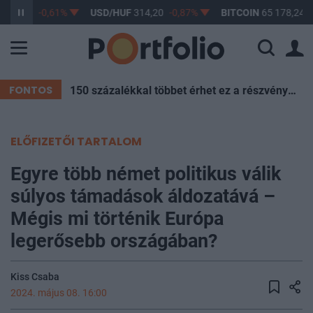
363,17
-0,61%
USD/HUF
314,20
-0,87%
BITCOIN
65 178,24
0
FONTOS
150 százalékkal többet érhet ez a részvény - És most féláron van!
ELŐFIZETŐI TARTALOM
Egyre több német politikus válik
súlyos támadások áldozatává –
Mégis mi történik Európa
legerősebb országában?
Kiss Csaba
2024. május 08. 16:00