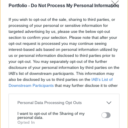
katonai vezérkar jelentésére hivatkozva az
Portfolio -
Do Not Process My Personal Information
Ukrainszka Pravda.
If you wish to opt-out of the sale, sharing to third parties, or
Tegnap mindössze négy orosz hajót észleltek a Fekete-
processing of your personal or sensitive information for
tengeren, a jelentős létszám-növekedésre egyelőre nincs
targeted advertising by us, please use the below opt-out
hivatalos magyarázat. Ukrajna mindössze annyit közölt,
section to confirm your selection. Please note that after your
hogy összesen 48 Kalibr-indítóval néznek most szembe és
opt-out request is processed you may continue seeing
hogy Oroszország megsértette a nemzetközi hajózási
interest-based ads based on personal information utilized by
us or personal information disclosed to third parties prior to
szabályokat. Nem lenne meglepő, ha valamilyen
your opt-out. You may separately opt-out of the further
nagyszabású támadást indítana az orosz haderő
disclosure of your personal information by third parties on the
Odessza...
IAB’s list of downstream participants. This information may
also be disclosed by us to third parties on the
IAB’s List of
Downstream Participants
that may further disclose it to other
KEDVES OLVASÓNK!
third parties.
A keresett cikk a portfolio.hu hírarchívumához
Personal Data Processing Opt Outs
tartozik, melynek olvasása előfizetéses
regisztrációhoz kötött.
I want to opt-out of the Sharing of my
personal data.
Opted In
Az előfizetés a következőket tartalmazza: