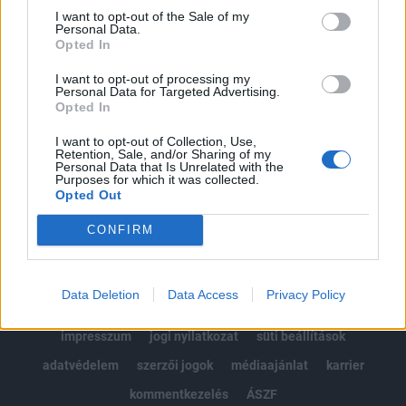
Portfolio.hu teljes cikkarchívum
I want to opt-out of the Sale of my
Personal Data.
Kötéslisták: BÉT elmúlt 2 év napon belüli
Opted In
kötéslistái
I want to opt-out of processing my
Personal Data for Targeted Advertising.
Előfizetés
Opted In
I want to opt-out of Collection, Use,
Retention, Sale, and/or Sharing of my
MÁR ELŐFIZETŐNK VAGY?
BEJELENTKEZÉS
Personal Data that Is Unrelated with the
Purposes for which it was collected.
Opted Out
CONFIRM
Data Deletion
Data Access
Privacy Policy
© 2026 Portfolio
impresszum
jogi nyilatkozat
süti beállítások
adatvédelem
szerzői jogok
médiaajánlat
karrier
kommentkezelés
ÁSZF