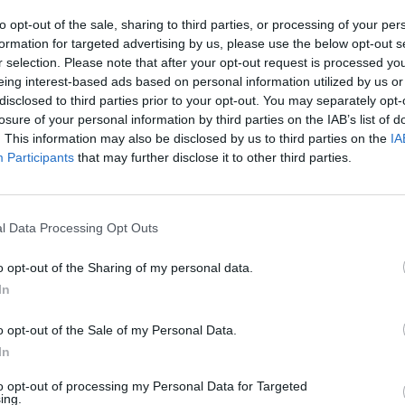
to opt-out of the sale, sharing to third parties, or processing of your per
formation for targeted advertising by us, please use the below opt-out s
r selection. Please note that after your opt-out request is processed y
:30
eing interest-based ads based on personal information utilized by us or
disclosed to third parties prior to your opt-out. You may separately opt-
ronexport állami védelmi vállalat december 3-án új in
losure of your personal information by third parties on the IAB’s list of
. This information may also be disclosed by us to third parties on the
IA
iking légvédelmi rakétarendszerről. A NATO által SA
Participants
that may further disclose it to other third parties.
t rendszer a Buk család legújabb generációja, amely ál
egetések széles skálájának elhárítására, beleértve az
peket, valamint ballisztikus és cirkálórakétákat is - 
l Data Processing Opt Outs
n.
o opt-out of the Sharing of my personal data.
entős előrelépést jelenthet az orosz légvédelmi technológiában, 
In
lításai nem túlzások. A rendszer a gyártó szerint 65 kilométere
pontok ellen, míg taktikai ballisztikus rakétákat akár 50 kilométe
o opt-out of the Sale of my Personal Data.
leges lefedettségét tekintve 10 métertől 25 kilométeres...
In
to opt-out of processing my Personal Data for Targeted
ASÓNK!
ing.