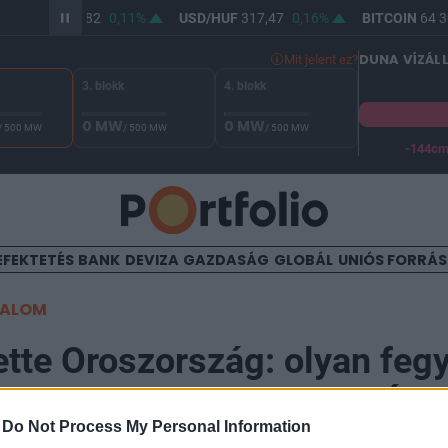
UR/HUF
365,82
0,11%
USD/HUF
317,47
0,16%
BITCOIN
64 30
DUNA VÍZÁL
Mit jelent ez?
3. blokk
4. blokk
0 MW
0 MW
/ 500 MW
/ 500 MW
/ 500 MW
-144c
A Duna vízállása Paksnál -127 cm. A biztonsági határ -144 cm,
EFEKTETÉS
BANK
DEVIZA
GAZDASÁG
GLOBÁL
UNIÓS FORRÁ
TALOM
ette Oroszország: olyan feg
ett, amelytől az Egyesült Ál
-
Do Not Process My Personal Information
 lopakodói is retteghetnek