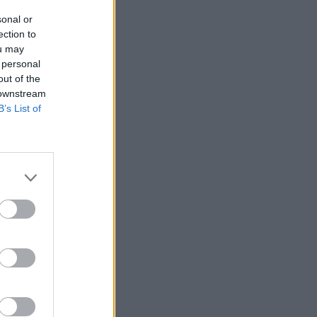
sonal or
ection to
ou may
 personal
out of the
formációkat tett
 downstream
B’s List of
-27 Gullum
lítólag képes a
 amerikai
tudósított az
ha a
s hatótávolsággal
res távolságból is