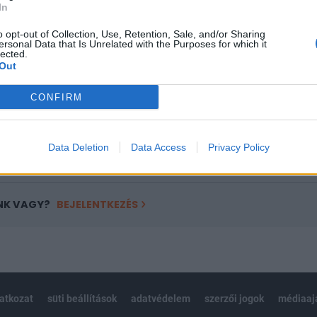
In
a portfolio.hu hírarchívumához tartozik, melynek olvasása előf
o opt-out of Collection, Use, Retention, Sale, and/or Sharing
ötött.
ersonal Data that Is Unrelated with the Purposes for which it
lected.
övetkezőket tartalmazza:
Out
 teljes cikkarchívum
CONFIRM
 BÉT elmúlt 2 év napon belüli
Data Deletion
Data Access
Privacy Policy
Előfizetés
NK VAGY?
BEJELENTKEZÉS
latkozat
süti beállítások
adatvédelem
szerzői jogok
médiaaj