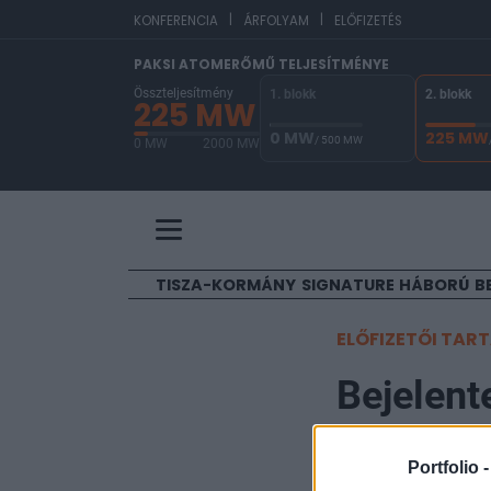
|
|
E
KONFERENCIA
ÁRFOLYAM
ELŐFIZETÉS
PAKSI ATOMERŐMŰ TELJESÍTMÉNYE
Összteljesítmény
1. blokk
2. blokk
225 MW
0 MW
225 MW
/ 500 MW
0 MW
2000 MW
A Paksi Atomerőmű összteljesítménye 225 MW. 
TISZA-KORMÁNY
SIGNATURE
HÁBORÚ
B
ELŐFIZETŐI TAR
Bejelent
fejleszt
Portfolio 
legendás