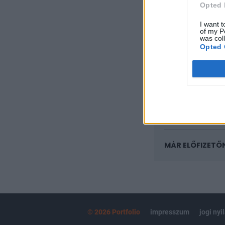
Opted 
A keresett cikk 
I want t
regisztrációhoz k
of my P
was col
Az előfizetés a k
Opted 
Portfolio.hu
Kötéslisták:
kötéslistái
MÁR ELŐFIZETŐ
© 2026 Portfolio
impresszum
jogi nyi