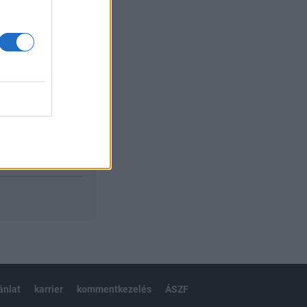
izetéses
ánlat
karrier
kommentkezelés
ÁSZF