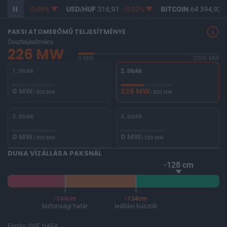
365,12
-0,08%
USD/HUF
316,91
-0,02%
BITCOIN
64 394,92
-
PAKSI ATOMERŐMŰ TELJESÍTMÉNYE
Összteljesítmény
226 MW
0 MW
2000 MW
1. blokk
2. blokk
0 MW
226 MW
/ 500 MW
/ 500 MW
3. blokk
4. blokk
0 MW
0 MW
/ 500 MW
/ 500 MW
DUNA VÍZÁLLÁSA PAKSNÁL
-128 cm
-144cm
-134cm
biztonsági határ
leállási küszöb
Forrás: OVF, HAEA