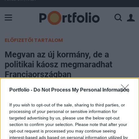
A Paksi Atomerőmű összteljesítménye 226 MW. A Duna vízállá
ELŐFIZETŐI TARTALOM
Megvan az új kormány, de a
politikai káosz megmaradhat
Franciaországban
Portfolio -
Do Not Process My Personal Information
Portfolio
2024. december 23. 19:22
If you wish to opt-out of the sale, sharing to third parties, or
processing of your personal or sensitive information for
A francia kormány új összetételét hétfőn
targeted advertising by us, please use the below opt-out
jelentették be, miután Francois Bayrou
section to confirm your selection. Please note that after your
miniszterelnök közel tíz napig dolgozott a kabinet
opt-out request is processed you may continue seeing
összeállításán. Az új kormány tagjai között több
interest-based ads based on personal information utilized by