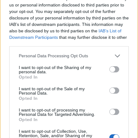
us or personal information disclosed to third parties prior to
korábbi miniszter és magas rangú köztisztviselő
your opt-out. You may separately opt-out of the further
is helyet kapott. A miniszterelnök reményei
disclosure of your personal information by third parties on the
szerint az új kabinet képes lesz felügyelni a 2025-
IAB’s list of downstream participants. This information may
ös költségvetés elfogadását és elkerülni az ország
also be disclosed by us to third parties on the
IAB’s List of
Downstream Participants
that may further disclose it to other
válságának további mélyülését – írja a Reuters.
third parties.
Private Health Forum 2026Új lehetőségek a magyar
Personal Data Processing Opt Outs
egészségügy előtt - De mégis mihez kezd ezzel a
magánegészségügyi szektor? Jubileumi konferenciánkon
I want to opt-out of the Sharing of my
personal data.
kiderül.Információ és jelentkezésA pénzügyminiszteri
Opted In
posztot Eric Lombard, a francia kormány befektetési
I want to opt-out of the Sale of my
karának, a Caisse des Depots-nak 66 éves vezetője tölti be.
Personal Data.
Lombard szorosan együttműködik majd Amélie de
Opted In
Montchalin...
I want to opt-out of processing my
Personal Data for Targeted Advertising.
Opted In
KEDVES OLVASÓNK!
I want to opt-out of Collection, Use,
A keresett cikk a portfolio.hu hírarchívumához
Retention, Sale, and/or Sharing of my