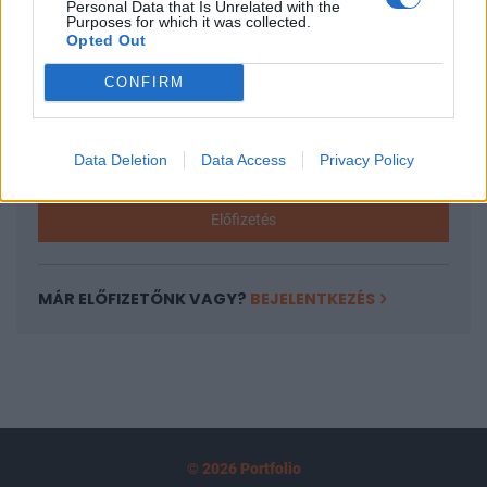
Personal Data that Is Unrelated with the
tartozik, melynek olvasása előfizetéses
Purposes for which it was collected.
Opted Out
regisztrációhoz kötött.
Az előfizetés a következőket tartalmazza:
CONFIRM
Portfolio.hu teljes cikkarchívum
Kötéslisták: BÉT elmúlt 2 év napon belüli
Data Deletion
Data Access
Privacy Policy
kötéslistái
Előfizetés
MÁR ELŐFIZETŐNK VAGY?
BEJELENTKEZÉS
© 2026 Portfolio