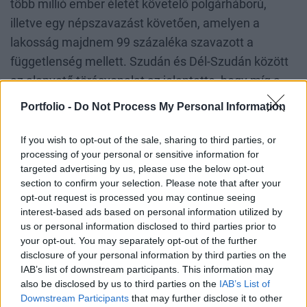
több millió ember életét követelő polgárháború,
illetve egy népszavazást követően, amelyen a
lakosság majdnem 99 százaléka szavazott a
függetlenség mellett. Szudán és Dél-Szudán között
az alapvető törésvonalat az jelentette, hogy míg a
mostani – két éve újra polgárháború sújtotta –
Portfolio -
Do Not Process My Personal Information
Szudán muszlim többségű, addig Dél-Szudánt
döntően keresztények lakják.
If you wish to opt-out of the sale, sharing to third parties, or
processing of your personal or sensitive information for
targeted advertising by us, please use the below opt-out
Azonban a világ legfiatalabb országán belül is
section to confirm your selection. Please note that after your
jelentősek a törésvonalak, amelyeket már nem a
opt-out request is processed you may continue seeing
vallási, hanem a
törzsi ellentétek
rajzolnak ki. A
interest-based ads based on personal information utilized by
us or personal information disclosed to third parties prior to
mintegy 11 milliós Szudánban a lakosság 40
your opt-out. You may separately opt-out of the further
százaléka a
dinka
, 20 százaléka pedig a
nuer
disclosure of your personal information by third parties on the
törzshöz tartozik, a függetlenné válás óta
az ő
IAB’s list of downstream participants. This information may
also be disclosed by us to third parties on the
IAB’s List of
szembenállásuk határozza meg az ország életét
, és
Downstream Participants
that may further disclose it to other
ez vezetett
a 2013 és 2018 között zajló, mintegy