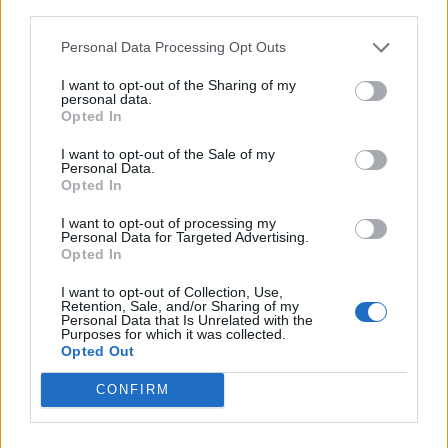
third parties.
400 ezer ember életét követelő dél-szudáni
Personal Data Processing Opt Outs
polgárháborúhoz
is.
I want to opt-out of the Sharing of my
personal data.
A függetlenség kivívása után
törékeny
Opted In
hatalommegosztás
alakult ki két, a kartúmi
I want to opt-out of the Sale of my
kormányzat ellen harcoló felkelővezér, a dinka
Salva
Personal Data.
Opted In
Kiir
és a nuer
Riek Machar
között – előbbi az elnöki,
utóbbi az alelnöki pozíciót kapta meg. 2013
I want to opt-out of processing my
Personal Data for Targeted Advertising.
decemberében azonban Kiir – aki mióta 2006-ban
Opted In
egy cowboykalapot kapott ajándékba
George W.
I want to opt-out of Collection, Use,
Bush
akkori amerikai elnöktől, folyamatosan fekete
Retention, Sale, and/or Sharing of my
Personal Data that Is Unrelated with the
cowboykalapban mutatkozik – azzal vádolta meg
Purposes for which it was collected.
Opted Out
Machart, hogy államcsínyt készített elő vele
szemben – az állítással kapcsolatosan egyértelmű
CONFIRM
bizonyítékok azóta sem kerültek elő. Az elnök
leváltotta alelnökét, aki a vádak elől elmenekült,