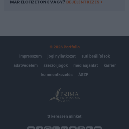
MÁR ELŐFIZETŐNK VAGY?
BEJELENTKEZÉS
© 2026 Portfolio
impresszum
jogi nyilatkozat
süti beállítások
adatvédelem
szerzői jogok
médiaajánlat
karrier
kommentkezelés
ÁSZF
Itt keressen minket: