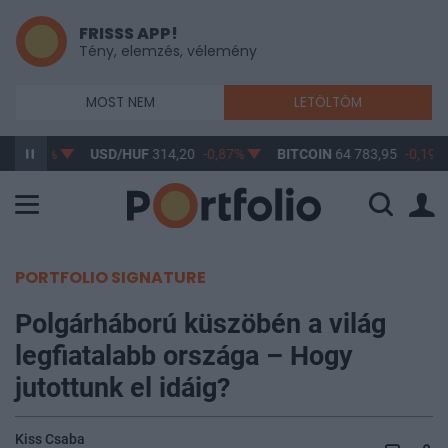
FRISSS APP!
Tény, elemzés, vélemény
MOST NEM
LETÖLTÖM
7
-0,61%
USD/HUF
314,20
-0,87%
BITCOIN
64 783,95
-0,19%
PORTFOLIO SIGNATURE
Polgárháború küszöbén a világ
legfiatalabb országa – Hogy
jutottunk el idáig?
Kiss Csaba