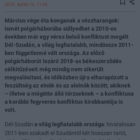
2025. április 12. 11:00
Március vége óta konganak a vészharangok:
ismét polgárháborúba süllyedhet a 2010-es
években már egy véres belső konfliktust megélt
Dél-Szudán, a világ legfiatalabb, mindössze 2011-
ben függetlenné vált országa. Az előző
polgárháborút lezáró 2018-as békeszerződés
célkitűzéseit még mindig nem sikerült
megvalósítani, és időközben újra elharapózott a
feszültség az elnök és az alelnök között, akiknek
– illetve a mögötte álló törzseknek – a konfliktusa
a korábbi fegyveres konfliktus kirobbantója is
volt.
Dél-Szudán
a világ legfiatalabb országa
: hivatalosan
2011-ben szakadt el Szudántól két hosszan tartó,