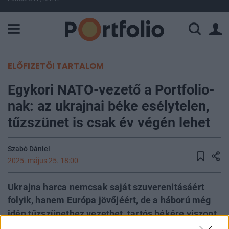
A Paksi Atomerőmű összteljesítménye 225 MW. A Duna vízállá
ELŐFIZETŐI TARTALOM
Egykori NATO-vezető a Portfolio-
nak: az ukrajnai béke esélytelen,
tűzszünet is csak év végén lehet
Szabó Dániel
2025. május 25. 18:00
Ukrajna harca nemcsak saját szuverenitásáért
folyik, hanem Európa jövőjéért, de a háború még
idén tűzszünethez vezethet, tartós békére viszont
aligha van esély. Ukrajna NATO-tagsága nem