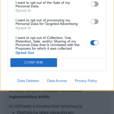
I want to opt-out of the Sale of my
biztonsági kockázatokat, valamint a NATO jövőjét
Personal Data.
is a háború árnyékában.
Opted In
I want to opt-out of processing my
Kurt Volker, az Egyesült Államok volt NATO-nagykövete,
Personal Data for Targeted Advertising.
valamint az ukrajnai ügyekért felelős különmegbízott,
Opted In
jelenleg a Center for European Policy Analysis (CEPA)
I want to opt-out of Collection, Use,
vezető kutatója, a transzatlanti kül- és biztonságpolitika
Retention, Sale, and/or Sharing of my
Personal Data that Is Unrelated with the
egyik legismertebb szakértője a héten Budapesten tartott
Purposes for which it was collected.
előadást az európai geopolitikai helyzetről az Egyensúly
Opted Out
Intézet és a NATO BESTalks konferenciáján...
CONFIRM
KEDVES OLVASÓNK!
Data Deletion
Data Access
Privacy Policy
A keresett cikk a portfolio.hu hírarchívumához
tartozik, melynek olvasása előfizetéses
regisztrációhoz kötött.
Az előfizetés a következőket tartalmazza:
Portfolio.hu teljes cikkarchívum