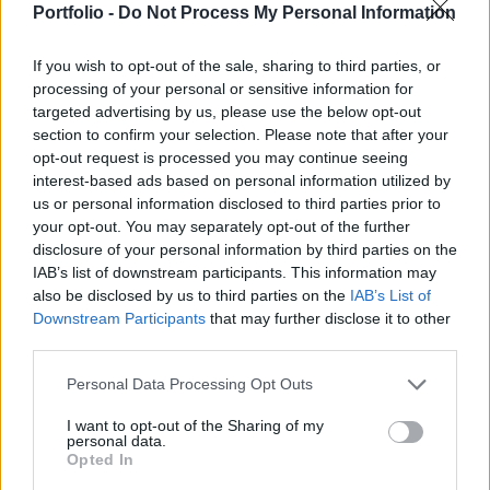
Portfolio -
Do Not Process My Personal Information
elméleti lehetőség, hanem a biztonságpolitikai
rendezés sarokköve. A jelenlegi helyzet a
If you wish to opt-out of the sale, sharing to third parties, or
hidegháborús Németország vagy a koreai-
processing of your personal or sensitive information for
félsziget megosztottságához válhat hasonlóvá.
targeted advertising by us, please use the below opt-out
section to confirm your selection. Please note that after your
Oroszország nem egy államként, hanem
opt-out request is processed you may continue seeing
birodalomként működik, és eszközei a nyílt
interest-based ads based on personal information utilized by
háborún túl a nyugati társadalmak
us or personal information disclosed to third parties prior to
destabilizálását is célozzák, amire válaszolnia
your opt-out. You may separately opt-out of the further
disclosure of your personal information by third parties on the
kell Európának – többek között ezekről a
IAB’s list of downstream participants. This information may
kérdésekről beszélt Kurt Volker, az Egyesült
also be disclosed by us to third parties on the
IAB’s List of
Államok volt NATO-nagykövete, Ukrajna-ügyi
Downstream Participants
that may further disclose it to other
különmegbízottja, a Center for European Policy
third parties.
Analysis vezető kutatója egy zártkörű
Personal Data Processing Opt Outs
sajtóbeszélgetésen, melyen a Portfolio is részt
vett. Volker nemcsak Ukrajna geopolitikai
I want to opt-out of the Sharing of my
personal data.
szerepéről beszélt részletesen, hanem értékelte
Opted In
Magyarország keleti nyitását, a nyugat-balkáni