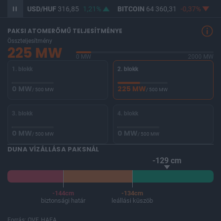
91%
USD/HUF
316,85
1,21%
BITCOIN
64 360,31
-0,37%
B
PAKSI ATOMERŐMŰ TELJESÍTMÉNYE
Összteljesítmény
225 MW
0 MW
2000 MW
1. blokk
2. blokk
0 MW
225 MW
/ 500 MW
/ 500 MW
3. blokk
4. blokk
0 MW
0 MW
/ 500 MW
/ 500 MW
DUNA VÍZÁLLÁSA PAKSNÁL
-129 cm
-144cm
-134cm
biztonsági határ
leállási küszöb
Forrás: OVF, HAEA