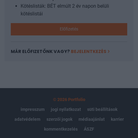
Kötéslisták: BÉT elmúlt 2 év napon belüli
kötéslistái
Előfizetés
MÁR ELŐFIZETŐNK VAGY?
BEJELENTKEZÉS
© 2026 Portfolio
impresszum
jogi nyilatkozat
süti beállítások
adatvédelem
szerzői jogok
médiaajánlat
karrier
kommentkezelés
ÁSZF