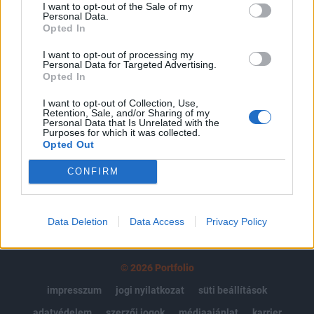
I want to opt-out of the Sale of my
Personal Data.
Az előfizetés a következőket tartalmazza:
Opted In
Portfolio.hu teljes cikkarchívum
Kötéslisták: BÉT elmúlt 2 év napon belüli
I want to opt-out of processing my
Personal Data for Targeted Advertising.
kötéslistái
Opted In
I want to opt-out of Collection, Use,
Előfizetés
Retention, Sale, and/or Sharing of my
Personal Data that Is Unrelated with the
Purposes for which it was collected.
Opted Out
MÁR ELŐFIZETŐNK VAGY?
BEJELENTKEZÉS
CONFIRM
Data Deletion
Data Access
Privacy Policy
© 2026 Portfolio
impresszum
jogi nyilatkozat
süti beállítások
adatvédelem
szerzői jogok
médiaajánlat
karrier