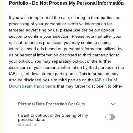
Portfolio -
Do Not Process My Personal Information
Összeütközött és kigyulladt két hatalmas
olajszállító tankerhajó a Hormuzi-szoros
If you wish to opt-out of the sale, sharing to third parties, or
közelében, amely kulcsfontosságú olajszállítási
processing of your personal or sensitive information for
útvonal.
targeted advertising by us, please use the below opt-out
section to confirm your selection. Please note that after your
opt-out request is processed you may continue seeing
Energy Investment Forum 2026Az energiaszektor
interest-based ads based on personal information utilized by
csúcsvezetői egy helyen: stratégiai válaszok
us or personal information disclosed to third parties prior to
versenyképességről, beruházásokról, szabályozásról és az
your opt-out. You may separately opt-out of the further
energetikai jövőjéről.Információ és jelentkezésAz egyik
disclosure of your personal information by third parties on the
érintett hajó a Front Eagle, amely egy 335 méter hosszú
IAB’s list of downstream participants. This information may
szuperolajszállító hajó, a másik pedig egy kisebb, Adalynn
also be disclosed by us to third parties on the
IAB’s List of
nevezetű hajó. A közlemény szerint az eset „navigációs...
Downstream Participants
that may further disclose it to other
third parties.
KEDVES OLVASÓNK!
Personal Data Processing Opt Outs
I want to opt-out of the Sharing of my
A keresett cikk a portfolio.hu hírarchívumához
personal data.
tartozik, melynek olvasása előfizetéses
Opted In
regisztrációhoz kötött.