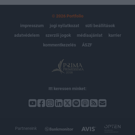
© 2026 Portfolio
impresszum
jogi nyilatkozat
süti beállítások
adatvédelem
szerzői jogok
médiaajánlat
karrier
kommentkezelés
ÁSZF
Itt keressen minket:
Partnereink