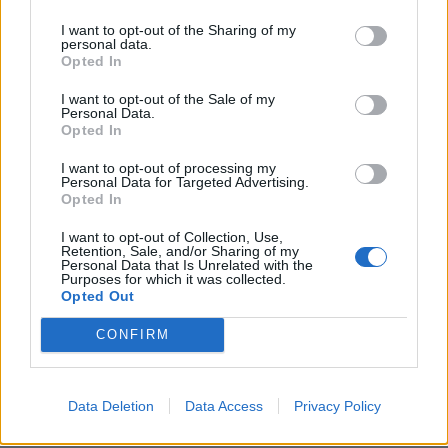
KEDVES OLVASÓNK!
I want to opt-out of the Sharing of my
personal data.
A keresett cikk a portfolio.hu hírarchívumához
Opted In
tartozik, melynek olvasása előfizetéses
I want to opt-out of the Sale of my
regisztrációhoz kötött.
Personal Data.
Opted In
Az előfizetés a következőket tartalmazza:
I want to opt-out of processing my
Portfolio.hu teljes cikkarchívum
Personal Data for Targeted Advertising.
Kötéslisták: BÉT elmúlt 2 év napon belüli
Opted In
kötéslistái
I want to opt-out of Collection, Use,
Retention, Sale, and/or Sharing of my
Personal Data that Is Unrelated with the
Előfizetés
Purposes for which it was collected.
Opted Out
CONFIRM
MÁR ELŐFIZETŐNK VAGY?
BEJELENTKEZÉS
Data Deletion
Data Access
Privacy Policy