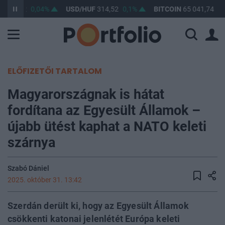
F
363,32
0,04%
USD/HUF
314,52
0,1%
BITCOIN
65 041,74
0,
ELŐFIZETŐI TARTALOM
Magyarországnak is hátat
fordítana az Egyesült Államok –
újabb ütést kaphat a NATO keleti
szárnya
Szabó Dániel
2025. október 31. 13:42
Szerdán derült ki, hogy az Egyesült Államok
csökkenti katonai jelenlétét Európa keleti