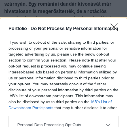
szárnyán. Egy romániai dandár kivonását már
hivatalosan is megerősítették, de a rotációs
egység távozása magyarországi és szlovákiai
csapatkivonást is jelenthet. Az Európai Bizottság
Portfolio -
Do Not Process My Personal Information
pénteki sajtótájékoztatóján jelezte, a washingtoni
döntés csak aláhúzza, hogy az Európai Unió
If you wish to opt-out of the sale, sharing to third parties, or
tagállamainak fokozniuk kell védelmi lépésekeit
processing of your personal or sensitive information for
targeted advertising by us, please use the below opt-out
és felkészültségüket.
section to confirm your selection. Please note that after your
opt-out request is processed you may continue seeing
Back to Europe 2026Az áprilisi választások után
interest-based ads based on personal information utilized by
visszakerült az európai térképre Magyarország, a kormány
us or personal information disclosed to third parties prior to
kiemelt célja az uniós források hazahozatala, illetve
your opt-out. You may separately opt-out of the further
hosszabb távon az euró bevezetése. Milyen utat kell
disclosure of your personal information by third parties on the
bejárnia Magyarországnak addig és mekkora lökést
IAB’s list of downstream participants. This information may
adhatnak az uniós pénzek a gazdaságnak? Ezzel a
also be disclosed by us to third parties on the
IAB’s List of
Downstream Participants
that may further disclose it to other
kérdéssel foglalkozik a Portfolio konferenciája, mely
third parties.
szakértőkkel...
Personal Data Processing Opt Outs