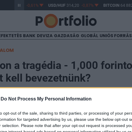
/HUF
363,17
-0,61%
USD/HUF
314,20
-0,87%
BITCOIN
64 882
EFEKTETÉS
BANK
DEVIZA
GAZDASÁG
GLOBÁL
UNIÓS FORRÁ
TALOM
n a tragédia - 1,000 forint
t kell bevezetnünk?
-
Do Not Process My Personal Information
to opt-out of the sale, sharing to third parties, or processing of your per
díj jelenthet megoldást Budapest közlekedési problém
formation for targeted advertising by us, please use the below opt-out s
annak, aki autóval hajtana be a belső kerületekbe? Kel
r selection. Please note that after your opt-out request is processed y
eing interest-based ads based on personal information utilized by us or