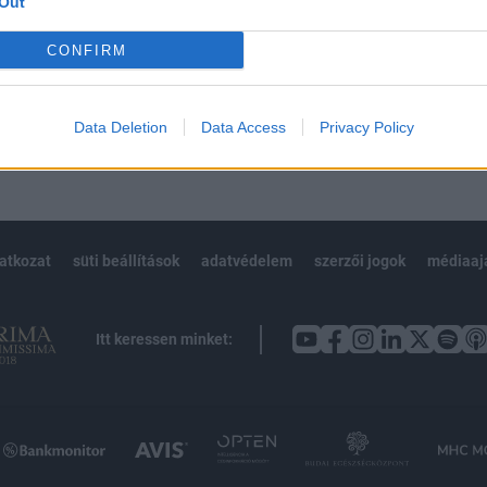
Out
Előfizetés
CONFIRM
NK VAGY?
BEJELENTKEZÉS
Data Deletion
Data Access
Privacy Policy
latkozat
süti beállítások
adatvédelem
szerzői jogok
médiaaj
Itt keressen minket: