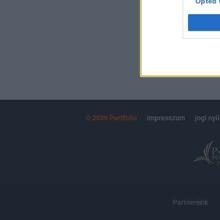
Opted 
MÁR ELŐFIZETŐ
© 2026 Portfolio
impresszum
jogi nyi
Partnereink