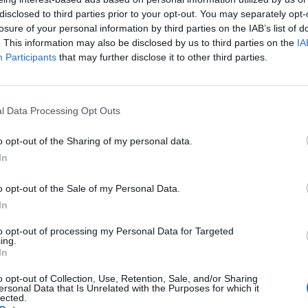
bevezetéséről? Erhart Szilárddal, a dugodij.hu portál s
disclosed to third parties prior to your opt-out. You may separately opt-
elvárosi úthasználati díj bevezetésének lehetőségeiről
losure of your personal information by third parties on the IAB’s list of
kieli közgazdasági kutatóintézet (Kiel Institute) koráb
. This information may also be disclosed by us to third parties on the
IA
sz.
Participants
that may further disclose it to other third parties.
viden kellene összefoglalni, te hogyan fogalmaznád meg, mi a 
árosi közlekedésnek? Erhart Szilárd: A legnagyobb problémána
l Data Processing Opt Outs
si eszközök közötti választás nem az optimális arányokat tükr
tóval, BKV-val, gyalog, kerékpárral vagy motorral utaznak-e....
o opt-out of the Sharing of my personal data.
In
ASÓNK!
o opt-out of the Sale of my Personal Data.
a portfolio.hu hírarchívumához tartozik, melynek olvasása előf
In
ötött.
to opt-out of processing my Personal Data for Targeted
ing.
övetkezőket tartalmazza:
In
 teljes cikkarchívum
o opt-out of Collection, Use, Retention, Sale, and/or Sharing
 BÉT elmúlt 2 év napon belüli
ersonal Data that Is Unrelated with the Purposes for which it
lected.