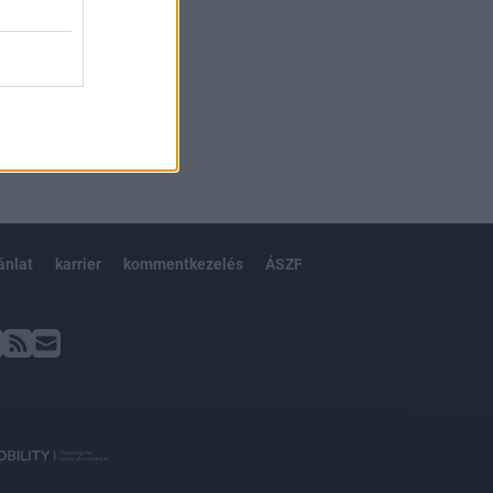
ánlat
karrier
kommentkezelés
ÁSZF