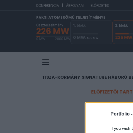
|
|
EUR/HUF
361,85
KONFERENCIA
ÁRFOLYAM
ELŐFIZETÉS
PAKSI ATOMERŐMŰ TELJESÍTMÉNYE
Összteljesítmény
1. blokk
2. blokk
226 MW
0 MW
226 MW
/ 500 MW
0 MW
2000 MW
A Paksi Atomerőmű összteljesítménye 226 MW. 
TISZA-KORMÁNY
SIGNATURE
HÁBORÚ
B
ELŐFIZETŐI TAR
Milliókn
Portfolio 
Portfolio
If you wish 
2015. január 07. 05:55