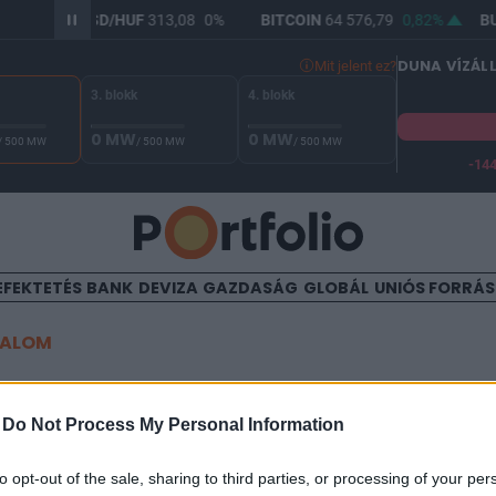
0,03%
USD/HUF
313,08
0%
BITCOIN
64 576,79
0,82%
BU
DUNA VÍZÁL
Mit jelent ez?
3. blokk
4. blokk
0 MW
0 MW
/ 500 MW
/ 500 MW
/ 500 MW
-14
A Duna vízállása Paksnál -132 cm. A biztonsági határ -144 cm,
EFEKTETÉS
BANK
DEVIZA
GAZDASÁG
GLOBÁL
UNIÓS FORRÁ
TALOM
ak csapott oda a kormány
-
Do Not Process My Personal Information
to opt-out of the sale, sharing to third parties, or processing of your per