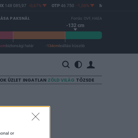
X
148 085,97
-0,67%
OTP
46 750
-1,06%
MOL
4 608
-2,25%
LÁSA PAKSNÁL
Forrás: OVF, HAEA
-132 cm
4cm
biztonsági határ
-134cm
leállási küszöb
 a leállási küszöb -134 cm.
SOK
ÜZLET
INGATLAN
ZÖLD VILÁG
TŐZSDE
sonal or