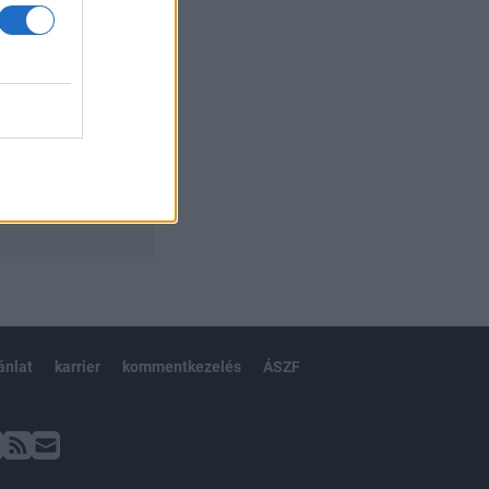
ánlat
karrier
kommentkezelés
ÁSZF