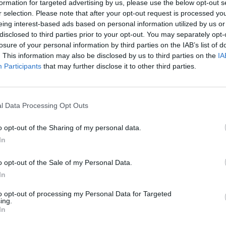
formation for targeted advertising by us, please use the below opt-out s
r selection. Please note that after your opt-out request is processed y
vetődött fel, hogy megszűnik több korábban ingyenes
eing interest-based ads based on personal information utilized by us or
disclosed to third parties prior to your opt-out. You may separately opt-
szakasz díjmentessége, valamint átalakul az útdíjrend
losure of your personal information by third parties on the IAB’s list of
ek be. A felvetésből viszonylag gyorsan valóság lett: 
. This information may also be disclosed by us to third parties on the
IA
lehet végigmenni az M0-áson, illetve számos más úts
Participants
that may further disclose it to other third parties.
hogy kik az új rendszer nyertesei és vesztesei, a cikk
i szavazhatnak is arról, hogy mi a véleményük az intéz
l Data Processing Opt Outs
ak adott helyeken utazók Az éves matrica jelenleg 42 980 forintba
t amennyibe 8 megyei, illetve egy 10 napos matrica megvásárlása 
o opt-out of the Sharing of my personal data.
hogy az év során csak néhány megyében fognak közlekedni, de g
In
ezer forintot is megtakaríthatnak. Az újonnan fizetőssé...
o opt-out of the Sale of my Personal Data.
In
ASÓNK!
to opt-out of processing my Personal Data for Targeted
a portfolio.hu hírarchívumához tartozik, melynek olvasása előf
ing.
ötött.
In