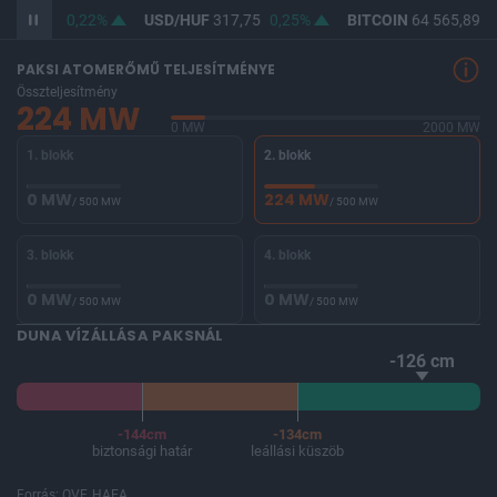
F
366,20
0,22%
USD/HUF
317,75
0,25%
BITCOIN
64 565,89
0
PAKSI ATOMERŐMŰ TELJESÍTMÉNYE
Összteljesítmény
224 MW
0 MW
2000 MW
1. blokk
2. blokk
0 MW
224 MW
/ 500 MW
/ 500 MW
3. blokk
4. blokk
0 MW
0 MW
/ 500 MW
/ 500 MW
DUNA VÍZÁLLÁSA PAKSNÁL
-126 cm
-144cm
-134cm
biztonsági határ
leállási küszöb
Forrás: OVF, HAEA