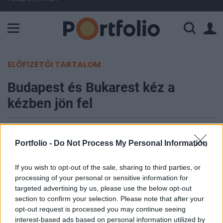
A Paksi Atomerőmű összteljesítménye 224 MW. A Duna vízállá
ELŐFIZETŐI TARTALOM
Budapest és Bukarest kéz a
kézben jön fel
Csűrös Csanád
2016. november 14. 12:37
Portfolio -
Do Not Process My Personal Information
Optimista rövid távú kilátások, továbbra is vonzó
If you wish to opt-out of the sale, sharing to third parties, or
processing of your personal or sensitive information for
befektetési lehetőségek és egyre több új tőke
targeted advertising by us, please use the below opt-out
jellemzi a közép-európai ingatlanpiac nemzetközi
section to confirm your selection. Please note that after your
megítélését. Röviden legalábbis így lehetne
opt-out request is processed you may continue seeing
összefoglalni a Portfolio és az RICS közös,
interest-based ads based on personal information utilized by