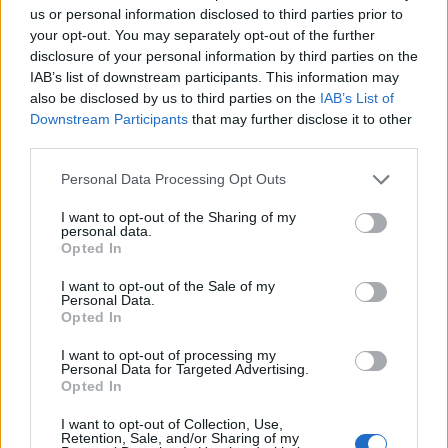
us or personal information disclosed to third parties prior to
Londonban tartott ingatlanbefektetési
your opt-out. You may separately opt-out of the further
konferenciáját. A második alkalommal
disclosure of your personal information by third parties on the
megrendezett Emerging Europe Property Forum
IAB’s list of downstream participants. This information may
előadói között Európa és a régió legnagyobb
also be disclosed by us to third parties on the
IAB’s List of
befektetői foglaltak helyet, a téma pedig Közép-
Downstream Participants
that may further disclose it to other
third parties.
Európa volt.
Personal Data Processing Opt Outs
Nyitóelőadásában Tom Mundy, a JLL londoni tőkepiaci
igazgatója kifejtette, hogy globálisan továbbra is rengeteg
I want to opt-out of the Sharing of my
personal data.
tőke keresi a helyét az ingatlanpiacon és az alacsony
Opted In
kamatok mellett ez várhatóan a jövőben is így marad
egyelőre, ami értelemszerűen az ingatlanpiaci hozamok
I want to opt-out of the Sale of my
Personal Data.
csökkenését jelenti. Mundy szerint Közép- és Kelet-Európát
Opted In
tekintve különösen figyelemre méltó...
I want to opt-out of processing my
Personal Data for Targeted Advertising.
Opted In
KEDVES OLVASÓNK!
I want to opt-out of Collection, Use,
A keresett cikk a portfolio.hu hírarchívumához
Retention, Sale, and/or Sharing of my