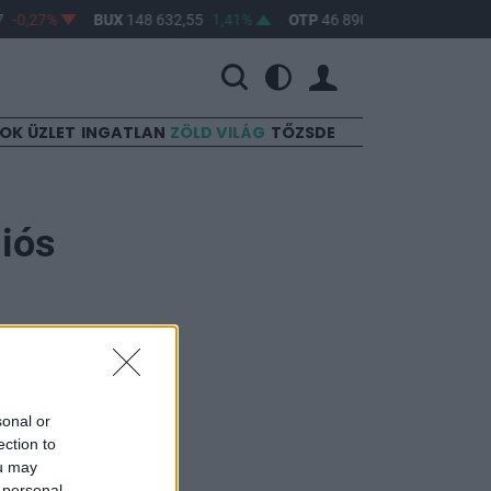
-0,27%
BUX
148 632,55
1,41%
OTP
46 890
2,16%
MOL
4
SOK
ÜZLET
INGATLAN
ZÖLD VILÁG
TŐZSDE
liós
sonal or
ingatlanok még
ection to
ermékekkel
ou may
 personal