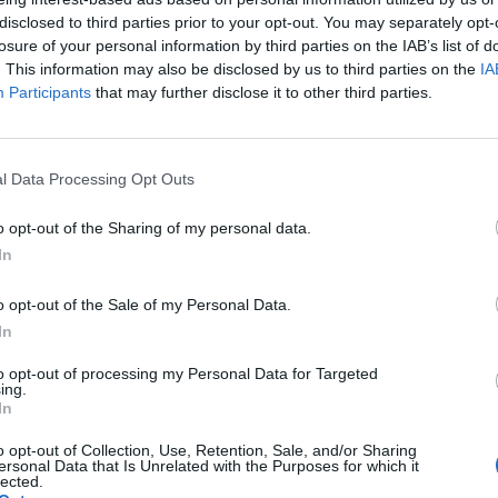
pest egyik legaktívabb lakásfejlesztője, a Biggeorge 
disclosed to third parties prior to your opt-out. You may separately opt-
igazgatója szerint a magyarországi lakásárak és bérle
losure of your personal information by third parties on the IAB’s list of
fognak és folyamatos lehet a felzárkózás a nyugat-eu
. This information may also be disclosed by us to third parties on the
IA
yörgy Tibor beszélt a Portfolio Ingatlannak piaci vára
Participants
that may further disclose it to other third parties.
ációjában mind a lakásárak, mind a bérleti díjak lassan elérik a
fektetői aktivitást? Úgy gondolom, hogy egyfajta pszichológiai 
l Data Processing Opt Outs
dig valódi plafonról. Az V. kerületi használt lakások esetében p
k még meg kell emésztenie az 1 millió forintos négyzetméterárak
o opt-out of the Sharing of my personal data.
In
ASÓNK!
o opt-out of the Sale of my Personal Data.
a portfolio.hu hírarchívumához tartozik, melynek olvasása előf
In
ötött.
to opt-out of processing my Personal Data for Targeted
ing.
övetkezőket tartalmazza:
In
 teljes cikkarchívum
o opt-out of Collection, Use, Retention, Sale, and/or Sharing
 BÉT elmúlt 2 év napon belüli
ersonal Data that Is Unrelated with the Purposes for which it
lected.