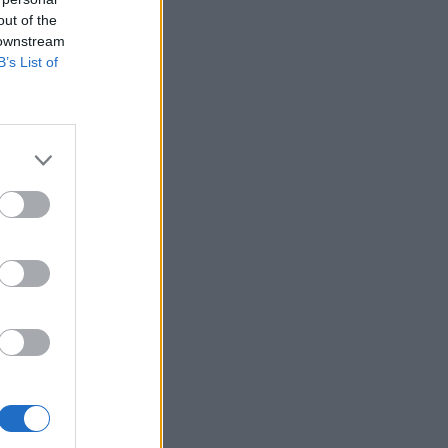
Property
out of the
ti díjak hosszú
 downstream
rópai városok
B’s List of
kozásairól.
 plafont. Ez
plafon meglétéről
éldául azt lehet
at...
izetéses