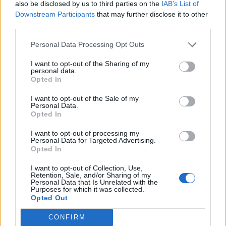
Még idén év vége előtt beköltözik az Aldi a biatorbágyi
also be disclosed by us to third parties on the
IAB’s List of
Downstream Participants
that may further disclose it to other
CTPark Budapest Westbe, egy A kategóriás 10 ezer
third parties.
négyzetméteres raktárépületbe. A BIA6 számú épület után,
már kivitelezés alatt áll a raktáregyüttes BIA5 30 ezer
Personal Data Processing Opt Outs
négyzetméteres épülete is, a jelenleg még kiadó raktár,
I want to opt-out of the Sharing of my
a Portfolio Ingatlan Adatbázisa alapján 4,9 eurós havi
personal data.
négyzetméteráron lesz bérelhető. ...
Opted In
I want to opt-out of the Sale of my
Personal Data.
KEDVES OLVASÓNK!
Opted In
A keresett cikk a portfolio.hu hírarchívumához
I want to opt-out of processing my
tartozik, melynek olvasása előfizetéses
Personal Data for Targeted Advertising.
Opted In
regisztrációhoz kötött.
I want to opt-out of Collection, Use,
Az előfizetés a következőket tartalmazza:
Retention, Sale, and/or Sharing of my
Personal Data that Is Unrelated with the
Portfolio.hu teljes cikkarchívum
Purposes for which it was collected.
Kötéslisták: BÉT elmúlt 2 év napon belüli
Opted Out
kötéslistái
CONFIRM