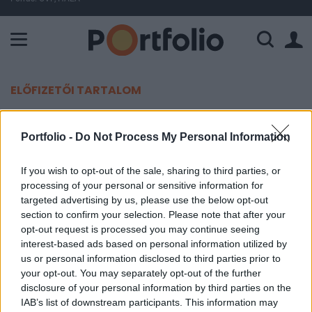
A Paksi Atomerőmű összteljesítménye 225 MW. A Duna vízállá
ELŐFIZETŐI TARTALOM
10 ezer négyzetméteres épületbe
Portfolio -
Do Not Process My Personal Information
költözik az Aldi
If you wish to opt-out of the sale, sharing to third parties, or
Portfolio
processing of your personal or sensitive information for
2019. október 15. 09:18
targeted advertising by us, please use the below opt-out
section to confirm your selection. Please note that after your
opt-out request is processed you may continue seeing
10 ezer négyzetméteres ipari ingatlanra kötött
interest-based ads based on personal information utilized by
bérleti szerződést az Aldi, a biatorbágyi CTPark
us or personal information disclosed to third parties prior to
Budapest West lesz a kiskereskedelmi lánc egyik
your opt-out. You may separately opt-out of the further
új otthona - szerepel a CTP közösségi oldalán.
disclosure of your personal information by third parties on the
IAB’s list of downstream participants. This information may