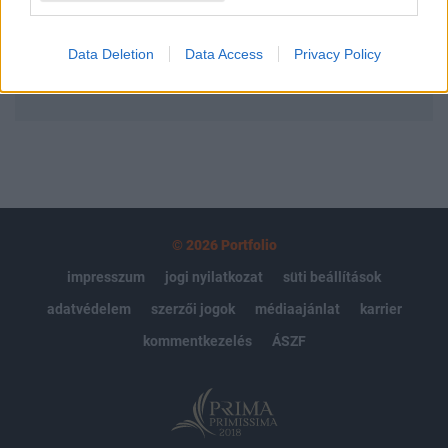
Előfizetés
Data Deletion
Data Access
Privacy Policy
MÁR ELŐFIZETŐNK VAGY?
BEJELENTKEZÉS
© 2026 Portfolio
impresszum
jogi nyilatkozat
süti beállítások
adatvédelem
szerzői jogok
médiaajánlat
karrier
kommentkezelés
ÁSZF