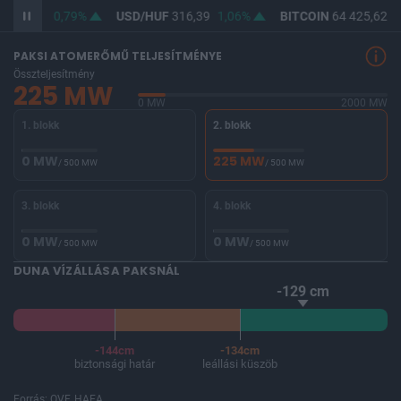
F
364,58
0,79%
USD/HUF
316,39
1,06%
BITCOIN
64 425,62
-
PAKSI ATOMERŐMŰ TELJESÍTMÉNYE
Összteljesítmény
225 MW
0 MW
2000 MW
1. blokk
2. blokk
0 MW
225 MW
/ 500 MW
/ 500 MW
3. blokk
4. blokk
0 MW
0 MW
/ 500 MW
/ 500 MW
DUNA VÍZÁLLÁSA PAKSNÁL
-129 cm
-144cm
-134cm
biztonsági határ
leállási küszöb
Forrás: OVF, HAEA