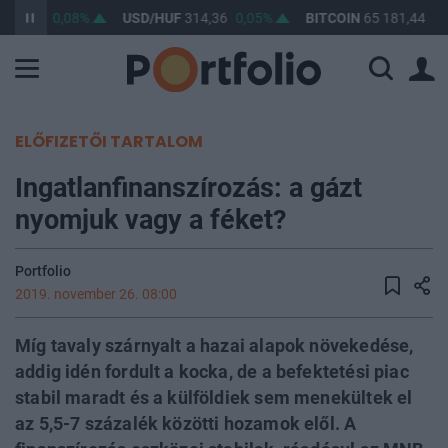
363,47
0,08%
USD/HUF
314,36
0,05%
BITCOIN
65 181,44
0,
ELŐFIZETŐI TARTALOM
Ingatlanfinanszírozás: a gázt
nyomjuk vagy a féket?
Portfolio
2019. november 26. 08:00
Míg tavaly szárnyalt a hazai alapok növekedése,
addig idén fordult a kocka, de a befektetési piac
stabil maradt és a külföldiek sem menekültek el
az 5,5-7 százalék közötti hozamok elől. A