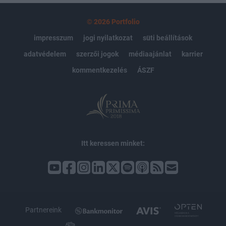
© 2026 Portfolio
impresszum
jogi nyilatkozat
süti beállítások
adatvédelem
szerzői jogok
médiaajánlat
karrier
kommentkezelés
ÁSZF
Itt keressen minket:
Partnereink