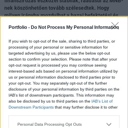
finanszírozás eszközei stabilak, ráadásul az MNB-
nek köszönhetően tovább szélesedtek. Hogy
milyen irányba mozdulhat a hazai befektetési és
finanszírozási szektor, mely eszközök lesznek
Portfolio -
Do Not Process My Personal Information
izgalmasak a befektetőknek, vállalnak-e nagyobb
kockázatot a finanszírozók a piacuk bővítésére,
If you wish to opt-out of the sale, sharing to third parties, or
arról a Property Investment Forum 2019
processing of your personal or sensitive information for
konferencián a szektor különböző szakértői
targeted advertising by us, please use the below opt-out
section to confirm your selection. Please note that after your
beszéltek.
opt-out request is processed you may continue seeing
interest-based ads based on personal information utilized by
Property Investment Forum 2026A hazai ingatlanpiac
us or personal information disclosed to third parties prior to
legnagyobb üzleti és networking találkozója! Idén a 22.
your opt-out. You may separately opt-out of the further
alkalommal!Információ és jelentkezésElső tapasztalatok
disclosure of your personal information by third parties on the
az NKP-ról Az MNB nyáron elindította a Növekedési
IAB’s list of downstream participants. This information may
Kötvényprogramját, melynek célja egyrészt a vállalatok
also be disclosed by us to third parties on the
IAB’s List of
finanszírozásának diverzifikálása, másrészt a kötvénypiac
Downstream Participants
that may further disclose it to other
third parties.
beindítása volt. A program keretében a jegybank...
Personal Data Processing Opt Outs