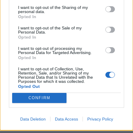
KEDVES OLVASÓNK!
I want to opt-out of the Sharing of my
personal data.
A keresett cikk a portfolio.hu hírarchívumához
Opted In
tartozik, melynek olvasása előfizetéses
I want to opt-out of the Sale of my
regisztrációhoz kötött.
Personal Data.
Opted In
Az előfizetés a következőket tartalmazza:
Portfolio.hu teljes cikkarchívum
I want to opt-out of processing my
Personal Data for Targeted Advertising.
Kötéslisták: BÉT elmúlt 2 év napon belüli
Opted In
kötéslistái
I want to opt-out of Collection, Use,
Retention, Sale, and/or Sharing of my
Personal Data that Is Unrelated with the
Előfizetés
Purposes for which it was collected.
Opted Out
CONFIRM
MÁR ELŐFIZETŐNK VAGY?
BEJELENTKEZÉS
Data Deletion
Data Access
Privacy Policy