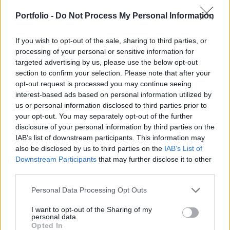
tervezésére szóló tendert - nyilatkozta Fürjes
Balázs, a Miniszterelnökség Budapest és az
Portfolio -
Do Not Process My Personal Information
agglomeráció fejlesztéséért felelős államtitkára
hétfőn az MTI-nek.
If you wish to opt-out of the sale, sharing to third parties, or
processing of your personal or sensitive information for
targeted advertising by us, please use the below opt-out
Az államtitkár elmondta, hogy a kormány a fővárosi
section to confirm your selection. Please note that after your
önkormányzattal egyeztetve 2018 novemberében döntött
opt-out request is processed you may continue seeing
az előkészítés megkezdéséről és arról, hogy a fejlesztést a
interest-based ads based on personal information utilized by
2021 és 2027 közötti európai uniós forrásokból valósítsák
us or personal information disclosed to third parties prior to
meg Budapesten és az agglomerációban. A fővárossal, az
your opt-out. You may separately opt-out of the further
agglomerációs településekkel, a Budapesti Közlekedési
disclosure of your personal information by third parties on the
Központtal (BKK), a MÁV-val...
IAB’s list of downstream participants. This information may
also be disclosed by us to third parties on the
IAB’s List of
Downstream Participants
that may further disclose it to other
KEDVES OLVASÓNK!
third parties.
A keresett cikk a portfolio.hu hírarchívumához
Personal Data Processing Opt Outs
tartozik, melynek olvasása előfizetéses
I want to opt-out of the Sharing of my
regisztrációhoz kötött.
personal data.
Opted In