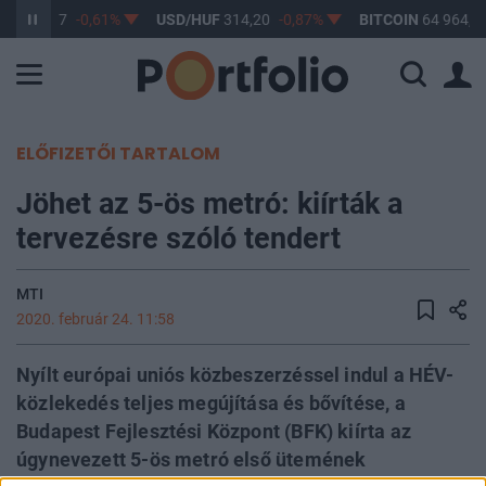
UF
363,17
-0,61%
USD/HUF
314,20
-0,87%
BITCOIN
64 964,67
ELŐFIZETŐI TARTALOM
Jöhet az 5-ös metró: kiírták a
tervezésre szóló tendert
MTI
2020. február 24. 11:58
Nyílt európai uniós közbeszerzéssel indul a HÉV-
közlekedés teljes megújítása és bővítése, a
Budapest Fejlesztési Központ (BFK) kiírta az
úgynevezett 5-ös metró első ütemének