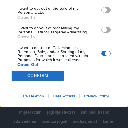
Az előfizetés a következőket tartalmazza:
I want to opt-out of the Sale of my
Portfolio.hu teljes cikkarchívum
Personal Data.
Kötéslisták: BÉT elmúlt 2 év napon belüli
Opted In
kötéslistái
I want to opt-out of processing my
Personal Data for Targeted Advertising.
Opted In
Előfizetés
I want to opt-out of Collection, Use,
Retention, Sale, and/or Sharing of my
Personal Data that Is Unrelated with the
MÁR ELŐFIZETŐNK VAGY?
BEJELENTKEZÉS
Purposes for which it was collected.
Opted Out
CONFIRM
Data Deletion
Data Access
Privacy Policy
© 2026 Portfolio
impresszum
jogi nyilatkozat
süti beállítások
adatvédelem
szerzői jogok
médiaajánlat
karrier