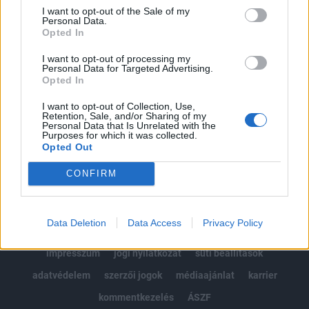
Portfolio.hu teljes cikkarchívum
I want to opt-out of the Sale of my
Personal Data.
Kötéslisták: BÉT elmúlt 2 év napon belüli
Opted In
kötéslistái
I want to opt-out of processing my
Personal Data for Targeted Advertising.
Előfizetés
Opted In
I want to opt-out of Collection, Use,
Retention, Sale, and/or Sharing of my
MÁR ELŐFIZETŐNK VAGY?
BEJELENTKEZÉS
Personal Data that Is Unrelated with the
Purposes for which it was collected.
Opted Out
CONFIRM
Data Deletion
Data Access
Privacy Policy
© 2026 Portfolio
impresszum
jogi nyilatkozat
süti beállítások
adatvédelem
szerzői jogok
médiaajánlat
karrier
kommentkezelés
ÁSZF