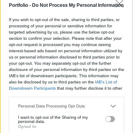
legyártott elemekből, rendkívül gyorsan, akár 1-2
Portfolio -
Do Not Process My Personal Information
hét alatt állíthatóak össze, és szükség esetén
szabadon költöztethetőek.
If you wish to opt-out of the sale, sharing to third parties, or
processing of your personal or sensitive information for
Ahogy délelőtt már beszámoltunk róla, stratégiai
targeted advertising by us, please use the below opt-out
megállapodást kötött a KÉSZ Csoport és a Masterplast. A
section to confirm your selection. Please note that after your
mai napon ünnepélyesen aláírt szerződés értelmében a
opt-out request is processed you may continue seeing
KÉSZ Holding ZRT. az új termékhez szükséges
interest-based ads based on personal information utilized by
us or personal information disclosed to third parties prior to
acélszerkezetek beszállítói, és az elkészült modulok
your opt-out. You may separately opt-out of the further
vásárlói lesznek. Úgy tűnik, hogy Masterplast mostanában
disclosure of your personal information by third parties on the
szívesen szövetkezik hazai vállalatokkal, legutóbb...
IAB’s list of downstream participants. This information may
also be disclosed by us to third parties on the
IAB’s List of
Downstream Participants
that may further disclose it to other
KEDVES OLVASÓNK!
third parties.
A keresett cikk a portfolio.hu hírarchívumához
Personal Data Processing Opt Outs
tartozik, melynek olvasása előfizetéses
regisztrációhoz kötött.
I want to opt-out of the Sharing of my
personal data.
Opted In
Az előfizetés a következőket tartalmazza: