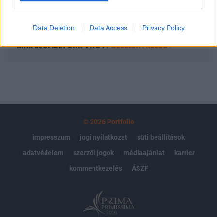
Előfizetés
Data Deletion
Data Access
Privacy Policy
MÁR ELŐFIZETŐNK VAGY?
BEJELENTKEZÉS
© 2026 Portfolio
impresszum
jogi nyilatkozat
süti beállítások
adatvédelem
szerzői jogok
médiaajánlat
karrier
kommentkezelés
ÁSZF