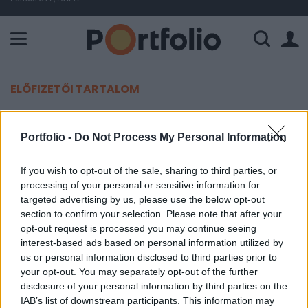
A Paksi Atomerőmű összteljesítménye 463 MW. A Duna vízállá
ELŐFIZETŐI TARTALOM
A kertes házak tulajdonosaira
Portfolio -
Do Not Process My Personal Information
súlyos kiadások várhatnak a
tavasszal
If you wish to opt-out of the sale, sharing to third parties, or
processing of your personal or sensitive information for
targeted advertising by us, please use the below opt-out
Pénzcentrum
section to confirm your selection. Please note that after your
2023. március 25. 08:44
opt-out request is processed you may continue seeing
interest-based ads based on personal information utilized by
A tavasz hirtelen beköszöntésével kezdődnek a
us or personal information disclosed to third parties prior to
kerti munkák, a fakivágások ára pedig jelentősen
your opt-out. You may separately opt-out of the further
disclosure of your personal information by third parties on the
megugrott idén.
IAB’s list of downstream participants. This information may