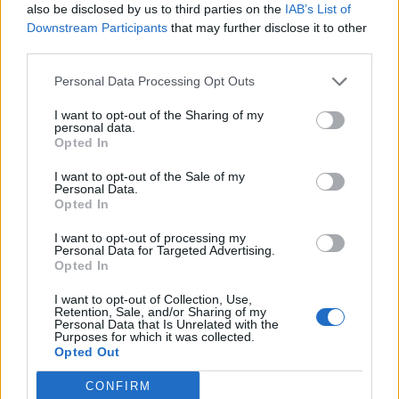
also be disclosed by us to third parties on the
IAB’s List of
Egy kis méretű fát már 6-20 ezer forint között ki tudunk
Downstream Participants
that may further disclose it to other
vágattatni, azért a nagyobb, problémásabb darabokért már
third parties.
jóval borsosabb árat számítanak fel a szakemberek. A
közepes méretű fák már 40-60 ezerbe, a nagyobbak pedig
Personal Data Processing Opt Outs
már bőven 90 ezer forint feletti költség felé is rúghatnak.
I want to opt-out of the Sharing of my
De további plusz költséget jelenthet a zöldhulladék
personal data.
elszállíttatása is - számolt be...
Opted In
I want to opt-out of the Sale of my
Personal Data.
KEDVES OLVASÓNK!
Opted In
A keresett cikk a portfolio.hu hírarchívumához
I want to opt-out of processing my
Personal Data for Targeted Advertising.
tartozik, melynek olvasása előfizetéses
Opted In
regisztrációhoz kötött.
I want to opt-out of Collection, Use,
Az előfizetés a következőket tartalmazza:
Retention, Sale, and/or Sharing of my
Personal Data that Is Unrelated with the
Portfolio.hu teljes cikkarchívum
Purposes for which it was collected.
Kötéslisták: BÉT elmúlt 2 év napon belüli
Opted Out
kötéslistái
CONFIRM