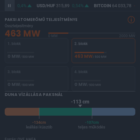
364,64
0,4%
USD/HUF
315,89
0,54%
BITCOIN
64 033,78
-1,
PAKSI ATOMERŐMŰ TELJESÍTMÉNYE
Összteljesítmény
463 MW
0 MW
2000 MW
1. blokk
2. blokk
0 MW
463 MW
/ 500 MW
/ 500 MW
3. blokk
4. blokk
0 MW
0 MW
/ 500 MW
/ 500 MW
DUNA VÍZÁLLÁSA PAKSNÁL
-113 cm
-134cm
-107cm
leállási küszöb
teljes működés
Forrás: OVF, HAEA