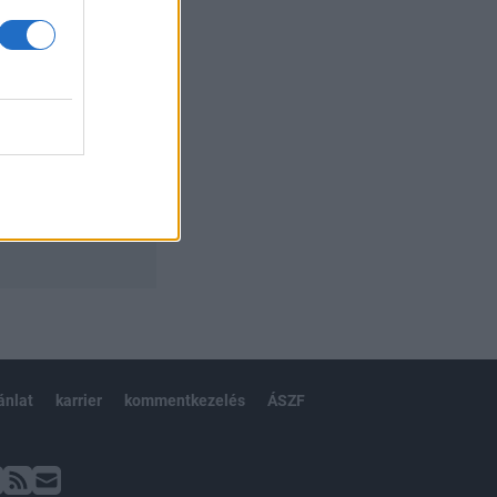
ánlat
karrier
kommentkezelés
ÁSZF