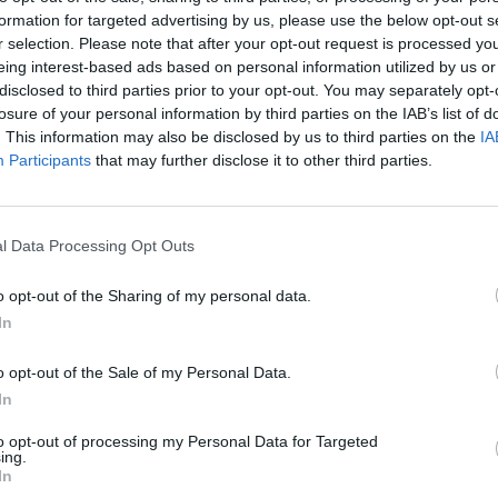
ban, jelentős javulási lehetőséget kínál – mondta Jan
formation for targeted advertising by us, please use the below opt-out s
r selection. Please note that after your opt-out request is processed y
nstitute partnere a Portfolio-nak adott interjújában. 
eing interest-based ads based on personal information utilized by us or
enciálját a standardizált tervek és tömeggyártás rév
disclosed to third parties prior to your opt-out. You may separately opt-
 és a repülőgépipar fejlődésével. Emellett kitért a pre
losure of your personal information by third parties on the IAB’s list of
zására és a digitalizáció, mint például az épületinfo
. This information may also be disclosed by us to third parties on the
IA
Participants
that may further disclose it to other third parties.
ító ígéretére az építőipari logisztikában. A 3D nyomta
nére Mischke úgy véli, hogy az iparosítás és a modulár
b nagy mértékű termelékenység-javulással.
l Data Processing Opt Outs
i gyakran az építőipari fenntarthatóságra összpontosítanak, rit
o opt-out of the Sharing of my personal data.
ségével. Mit gondol, hogyan válhat versenyképesebbé az építői
In
ülönböző perspektívákból szemlélhető. Nemcsak arról van szó,
ersenyezni, ami ezen a területen mindig korlátozott...
o opt-out of the Sale of my Personal Data.
In
ASÓNK!
to opt-out of processing my Personal Data for Targeted
ing.
a portfolio.hu hírarchívumához tartozik, melynek olvasása előf
In
ötött.