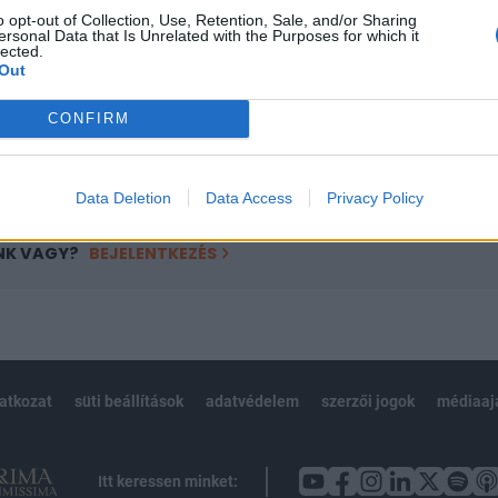
o opt-out of Collection, Use, Retention, Sale, and/or Sharing
övetkezőket tartalmazza:
ersonal Data that Is Unrelated with the Purposes for which it
lected.
 teljes cikkarchívum
Out
 BÉT elmúlt 2 év napon belüli
CONFIRM
Előfizetés
Data Deletion
Data Access
Privacy Policy
NK VAGY?
BEJELENTKEZÉS
latkozat
süti beállítások
adatvédelem
szerzői jogok
médiaaj
Itt keressen minket: