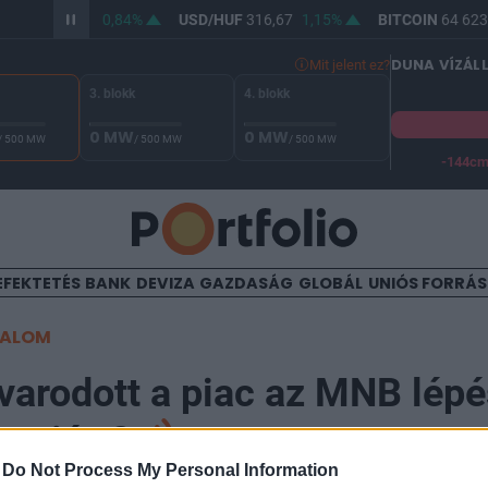
/HUF
364,76
0,84%
USD/HUF
316,67
1,15%
BITCOIN
64 623,
DUNA VÍZÁL
Mit jelent ez?
3. blokk
4. blokk
0 MW
0 MW
/ 500 MW
/ 500 MW
/ 500 MW
-144c
A Duna vízállása Paksnál -129 cm. A biztonsági határ -144 cm,
EFEKTETÉS
BANK
DEVIZA
GAZDASÁG
GLOBÁL
UNIÓS FORRÁ
TALOM
arodott a piac az MNB lépé
s miért?
-
Do Not Process My Personal Information