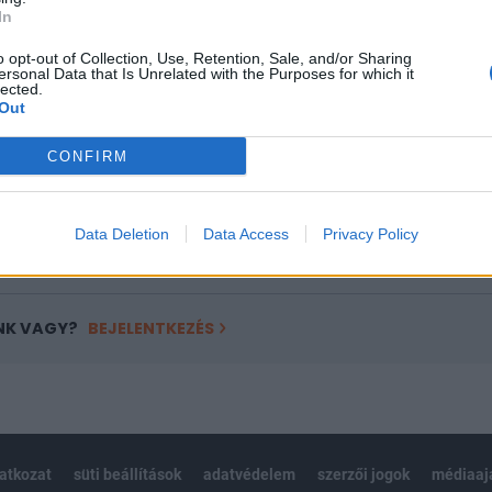
ASÓNK!
In
a portfolio.hu hírarchívumához tartozik, melynek olvasása előf
o opt-out of Collection, Use, Retention, Sale, and/or Sharing
ötött.
ersonal Data that Is Unrelated with the Purposes for which it
lected.
Out
övetkezőket tartalmazza:
 teljes cikkarchívum
CONFIRM
 BÉT elmúlt 2 év napon belüli
Data Deletion
Data Access
Privacy Policy
Előfizetés
NK VAGY?
BEJELENTKEZÉS
latkozat
süti beállítások
adatvédelem
szerzői jogok
médiaaj