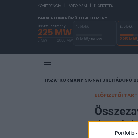
|
|
EUR
KONFERENCIA
ÁRFOLYAM
ELŐFIZETÉS
PAKSI ATOMERŐMŰ TELJESÍTMÉNYE
Összteljesítmény
1. blokk
2. blokk
225 MW
0 MW
225 MW
/ 500 MW
0 MW
2000 MW
A Paksi Atomerőmű összteljesítménye 225 MW. 
TISZA-KORMÁNY
SIGNATURE
HÁBORÚ
B
ELŐFIZETŐI TAR
Összezav
de mégi
Portfolio 