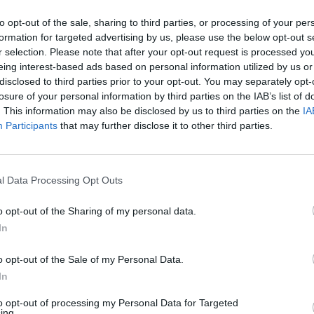
to opt-out of the sale, sharing to third parties, or processing of your per
00
formation for targeted advertising by us, please use the below opt-out s
r selection. Please note that after your opt-out request is processed y
rtfolio Checklist szerdai adása. Az adás első részében 
eing interest-based ads based on personal information utilized by us or
rta meg az elemzőket Virág Barnabásnak az MNB aleln
disclosed to third parties prior to your opt-out. You may separately opt-
losure of your personal information by third parties on the IAB’s list of
ető értékelője, mikor csökkenhet az irányadó kamat 
. This information may also be disclosed by us to third parties on the
IA
. Vendégünk Madár István, a Portfolio vezető makrog
Participants
that may further disclose it to other third parties.
dik rész témája, hogy Törökország belpolitikai botrán
któl hangos három héttel a földrengés után úgy, hogy
nek. Kikezdi-e Erdogan hatalmát ez a helyzet? Erről Ke
l Data Processing Opt Outs
ál rovatának elemzőjével beszélgetünk.
o opt-out of the Sharing of my personal data.
Forum 2026Átalakulóban a magyar gazdaságpolitika, a válasz
In
tnak meg a körülmények és a célok. Merre tart a magyar kormá
 környezetben? Ez lesz a Portfolio idei kiemelt gazdaságpoliti
o opt-out of the Sale of my Personal Data.
.Információ és jelentkezésA műsor már meghallgatható a Spotif
In
to opt-out of processing my Personal Data for Targeted
ing.