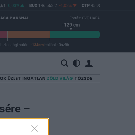
61
0,03%
BUX
146 563,2
-1,03%
OTP
45 900
-1,82%
MOL
LÁSA PAKSNÁL
Forrás: OVF, HAEA
-129 cm
m
biztonsági határ
-134cm
leállási küszöb
 a leállási küszöb -134 cm.
SOK
ÜZLET
INGATLAN
ZÖLD VILÁG
TŐZSDE
sére –