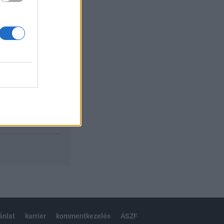
izetéses
ánlat
karrier
kommentkezelés
ÁSZF