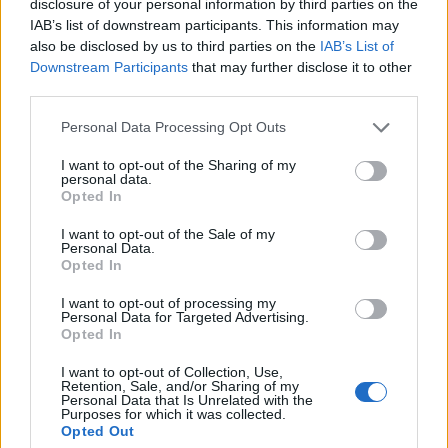
disclosure of your personal information by third parties on the
blokkban tojáspiac lesz a téma, ugyanis a
IAB’s list of downstream participants. This information may
tyúktojás olcsóbb most, mint az árstop idején.
also be disclosed by us to third parties on the
IAB’s List of
Ennek okairól kérdezzük Pákozd Gergelyt, a
Downstream Participants
that may further disclose it to other
Magyar Tojóhibrid-tenyésztők és Tojástermelők
third parties.
Szövetségének alelnökét.
Personal Data Processing Opt Outs
A műsor már meghallgatható a Spotify-on, az Apple
I want to opt-out of the Sharing of my
personal data.
Podcasten, a Google Podcasten, a többi nagy podcast
Opted In
platformon, és itt, a cikkbe ágyazott lejátszóban is:
KÖVESS MINKET Címlapkép forrása: Shutterstock
I want to opt-out of the Sale of my
Personal Data.
Opted In
KEDVES OLVASÓNK!
I want to opt-out of processing my
Personal Data for Targeted Advertising.
A keresett cikk a portfolio.hu hírarchívumához
Opted In
tartozik, melynek olvasása előfizetéses
I want to opt-out of Collection, Use,
regisztrációhoz kötött.
Retention, Sale, and/or Sharing of my
Personal Data that Is Unrelated with the
Purposes for which it was collected.
Az előfizetés a következőket tartalmazza:
Opted Out
Portfolio.hu teljes cikkarchívum