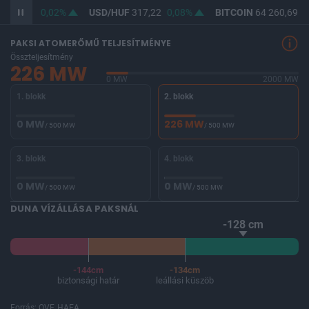
F
365,49
0,02%
USD/HUF
317,22
0,08%
BITCOIN
64 260,69
-
PAKSI ATOMERŐMŰ TELJESÍTMÉNYE
Összteljesítmény
226 MW
0 MW
2000 MW
1. blokk
2. blokk
0 MW
226 MW
/ 500 MW
/ 500 MW
3. blokk
4. blokk
0 MW
0 MW
/ 500 MW
/ 500 MW
DUNA VÍZÁLLÁSA PAKSNÁL
-128 cm
-144cm
-134cm
biztonsági határ
leállási küszöb
Forrás: OVF, HAEA