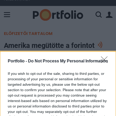
A Paksi Atomerőmű összteljesítménye 226 MW. A Duna vízállá
ELŐFIZETŐI TARTALOM
Amerika megütötte a forintot
Szász Péter
Portfolio -
Do Not Process My Personal Information
2023. augusztus 01. 16:55
If you wish to opt-out of the sale, sharing to third parties, or
Már meghallgatható a Portfolio Checklist keddi
processing of your personal or sensitive information for
targeted advertising by us, please use the below opt-out
adása. A műsor első részében a zuhanó forintról
section to confirm your selection. Please note that after your
lesz szó, az árfolyam már vagy két hete esik és
opt-out request is processed you may continue seeing
biztos nem tett jót neki az amerikai
interest-based ads based on personal information utilized by
vízumkorlátozásról szóló hír. Vendégünk Kaszab
us or personal information disclosed to third parties prior to
Balázs, a Portfolio részvényelemzője. A második
your opt-out. You may separately opt-out of the further