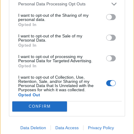
befektetési tanácsadásnak vagy befektetési...
Personal Data Processing Opt Outs
I want to opt-out of the Sharing of my
KEDVES OLVASÓNK!
personal data.
Opted In
A keresett cikk a portfolio.hu hírarchívumához
I want to opt-out of the Sale of my
tartozik, melynek olvasása előfizetéses
Personal Data.
Opted In
regisztrációhoz kötött.
Az előfizetés a következőket tartalmazza:
I want to opt-out of processing my
Personal Data for Targeted Advertising.
Portfolio.hu teljes cikkarchívum
Opted In
Kötéslisták: BÉT elmúlt 2 év napon belüli
I want to opt-out of Collection, Use,
kötéslistái
Retention, Sale, and/or Sharing of my
Personal Data that Is Unrelated with the
Purposes for which it was collected.
Előfizetés
Opted Out
CONFIRM
MÁR ELŐFIZETŐNK VAGY?
BEJELENTKEZÉS
Data Deletion
Data Access
Privacy Policy