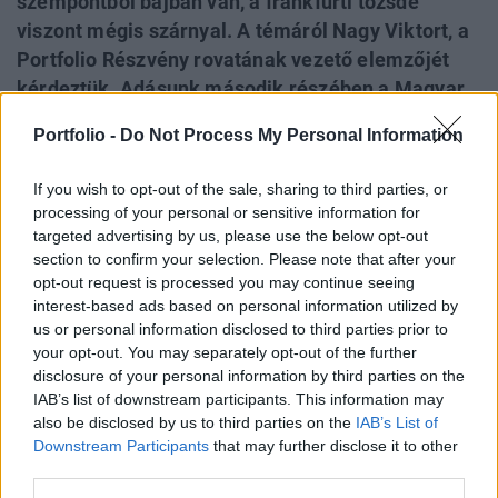
szempontból bajban van, a frankfurti tőzsde
viszont mégis szárnyal. A témáról Nagy Viktort, a
Portfolio Részvény rovatának vezető elemzőjét
kérdeztük. Adásunk második részében a Magyar
Nemzeti Bank keddi kamatdöntésének hátterét
Portfolio -
Do Not Process My Personal Information
vizsgáltuk, arra kérdésre kerestük a választ, hogy
miért vághatott az elemzői várakozásoknak
If you wish to opt-out of the sale, sharing to third parties, or
megfelelő 100 bázispont helyett csak 75-öt a
processing of your personal or sensitive information for
jegybank az alapkamaton. Ezzel kapcsolatban
targeted advertising by us, please use the below opt-out
section to confirm your selection. Please note that after your
Beke Károly, lapunk makrogazdasági elemzője
opt-out request is processed you may continue seeing
volt a vendégünk.
interest-based ads based on personal information utilized by
us or personal information disclosed to third parties prior to
A műsor már meghallgatható a Spotify-on, az Apple
your opt-out. You may separately opt-out of the further
Podcasten, a többi nagy podcast platformon, és itt, a
disclosure of your personal information by third parties on the
cikkbe ágyazott lejátszóban is: KÖVESS MINKET Főbb
IAB’s list of downstream participants. This information may
részek: Intro - (00:00) Németország bajban, de a tőzsde
also be disclosed by us to third parties on the
IAB’s List of
szárnyal - (01:08) Nem gyorsít a jegybank - (07:45)
Downstream Participants
that may further disclose it to other
third parties.
Címlapkép forrása: Getty ImagesA jelen írás nem minősül