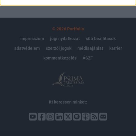
© 2026 Portfolio
impresszum
jogi nyilatkozat
süti beállítások
adatvédelem
szerzői jogok
médiaajánlat
karrier
kommentkezelés
ÁSZF
Itt keressen minket: