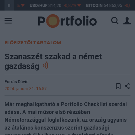
17
-0,61%
USD/HUF
314,20
-0,87%
BITCOIN
64 863,95
-0,07
ELŐFIZETŐI TARTALOM
Szanaszét szakad a német
gazdaság
Forrás Dávid
2024. január 31. 16:57
Már meghallgatható a Portfolio Checklist szerdai
adása. A mai műsor első részében
Németországgal foglalkozunk, az ország ugyanis
az átalános konszenzus szerint gazdasági