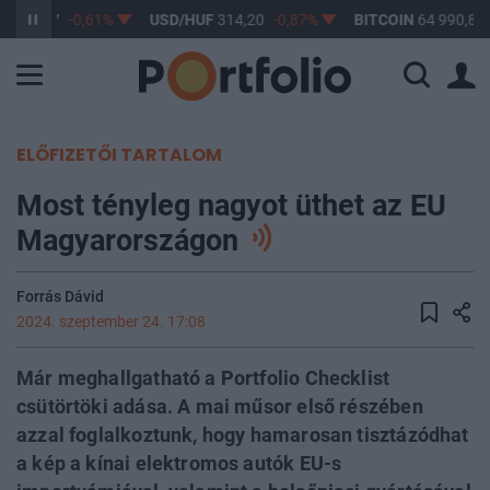
F
363,17
-0,61%
USD/HUF
314,20
-0,87%
BITCOIN
64 990,87
ELŐFIZETŐI TARTALOM
Most tényleg nagyot üthet az EU
Magyarországon
Forrás Dávid
2024. szeptember 24. 17:08
Már meghallgatható a Portfolio Checklist
csütörtöki adása. A mai műsor első részében
azzal foglalkoztunk, hogy hamarosan tisztázódhat
a kép a kínai elektromos autók EU-s