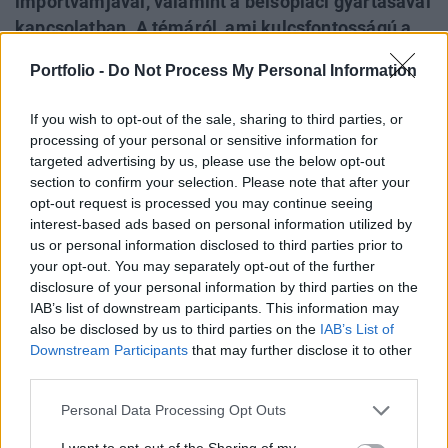
importvámjával, valamint a belsőpiaci gyártásával
kapcsolatban. A témáról, ami kulcsfontosságú a
magyar gazdaságstratégia szempontjából, Szabó
Portfolio -
Do Not Process My Personal Information
Dánielt, a Portfolio EU-s ügyekkel foglalkozó
elemzőjét kérdeztük. Az adás második részében a
If you wish to opt-out of the sale, sharing to third parties, or
magyar lakossági állampapírpiacról volt szó,
processing of your personal or sensitive information for
mellyel kapcsolatban Árgyelán Ágnes, lapunk
targeted advertising by us, please use the below opt-out
section to confirm your selection. Please note that after your
pénzügyi elemzője volt a vendégünk.
opt-out request is processed you may continue seeing
interest-based ads based on personal information utilized by
A műsor már meghallgatható a Spotify-on, az Apple
us or personal information disclosed to third parties prior to
Podcasten, a többi nagy podcast platformon, és itt, a
your opt-out. You may separately opt-out of the further
cikkbe ágyazott lejátszóban is: KÖVESS MINKET Főbb
disclosure of your personal information by third parties on the
részek: Intro - (00:00) Kínai e-autók - (01:17) Felfordulás jön
IAB’s list of downstream participants. This information may
az állampapírpiacon? - (14:56) A címlapkép illusztráció.
also be disclosed by us to third parties on the
IAB’s List of
Címlapkép forrása: Getty Images
Downstream Participants
that may further disclose it to other
third parties.
KEDVES OLVASÓNK!
Personal Data Processing Opt Outs
I want to opt-out of the Sharing of my