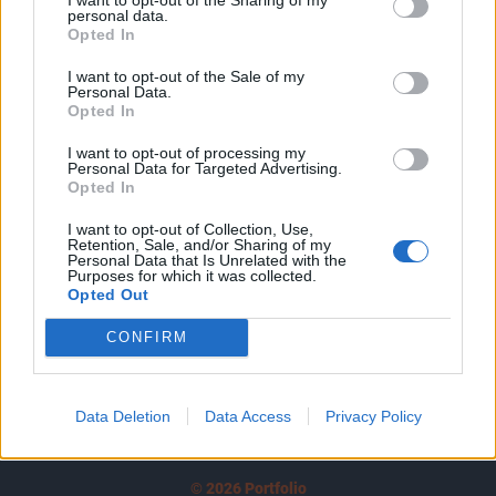
A keresett cikk a portfolio.hu hírarchívumához
personal data.
tartozik, melynek olvasása előfizetéses
Opted In
regisztrációhoz kötött.
I want to opt-out of the Sale of my
Personal Data.
Az előfizetés a következőket tartalmazza:
Opted In
Portfolio.hu teljes cikkarchívum
Kötéslisták: BÉT elmúlt 2 év napon belüli
I want to opt-out of processing my
Personal Data for Targeted Advertising.
kötéslistái
Opted In
I want to opt-out of Collection, Use,
Előfizetés
Retention, Sale, and/or Sharing of my
Personal Data that Is Unrelated with the
Purposes for which it was collected.
Opted Out
MÁR ELŐFIZETŐNK VAGY?
BEJELENTKEZÉS
CONFIRM
Data Deletion
Data Access
Privacy Policy
© 2026 Portfolio