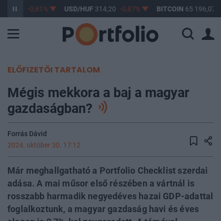
363,17
-0,61%
USD/HUF
314,20
-0,87%
BITCOIN
65 196,07
ELŐFIZETŐI TARTALOM
Mégis mekkora a baj a magyar
gazdaságban?
Forrás Dávid
2024. október 30. 17:12
Már meghallgatható a Portfolio Checklist szerdai
adása. A mai műsor első részében a vártnál is
rosszabb harmadik negyedéves hazai GDP-adattal
foglalkoztunk, a magyar gazdaság havi és éves