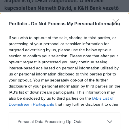
alapon is 0,7%-kal zsugorodott. A témával
kapcsolatban Németh Dávid, a K&H Bank vezető
elemzője volt a vendégünk. Az adás második
részében arról beszéltünk, hogy milyen gazdasági
Portfolio -
Do Not Process My Personal Information
körülmények között kormányzott Joe Biden az
elmúlt négy évben, erről Zsoldos Ákost, lapunk
If you wish to opt-out of the sale, sharing to third parties, or
processing of your personal or sensitive information for
makrogazdasági elemzőjét kérdeztük, aki a
targeted advertising by us, please use the below opt-out
témában szerdán egy elemzést is közölt.
section to confirm your selection. Please note that after your
opt-out request is processed you may continue seeing
A műsor már meghallgatható a Spotify-on, az Apple
interest-based ads based on personal information utilized by
Podcasten, a többi nagy podcast platformon, és itt, a
us or personal information disclosed to third parties prior to
cikkbe ágyazott lejátszóban is: KÖVESS MINKET Főbb
your opt-out. You may separately opt-out of the further
részek: Intro - (00:00) A vártnál is rosszabb lett a magyar
disclosure of your personal information by third parties on the
IAB’s list of downstream participants. This information may
GDP - (01:30) A Biden-kormány gazdasági környezete -
also be disclosed by us to third parties on the
IAB’s List of
(17:14) A címlapkép illusztráció. Címlapkép forrása: Getty
Downstream Participants
that may further disclose it to other
Images
third parties.
Personal Data Processing Opt Outs
KEDVES OLVASÓNK!