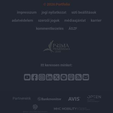
© 2026 Portfolio
impresszum
jogi nyilatkozat
süti beállítások
adatvédelem
szerzői jogok
médiaajánlat
karrier
kommentkezelés
ÁSZF
Itt keressen minket:
Partnereink