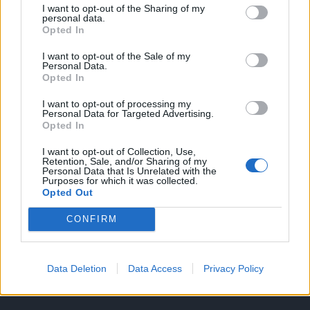
I want to opt-out of the Sharing of my
A keresett cikk a portfolio.hu hírarchívumához
personal data.
Opted In
tartozik, melynek olvasása előfizetéses
regisztrációhoz kötött.
I want to opt-out of the Sale of my
Personal Data.
Az előfizetés a következőket tartalmazza:
Opted In
Portfolio.hu teljes cikkarchívum
I want to opt-out of processing my
Kötéslisták: BÉT elmúlt 2 év napon belüli
Personal Data for Targeted Advertising.
Opted In
kötéslistái
I want to opt-out of Collection, Use,
Retention, Sale, and/or Sharing of my
Előfizetés
Personal Data that Is Unrelated with the
Purposes for which it was collected.
Opted Out
MÁR ELŐFIZETŐNK VAGY?
BEJELENTKEZÉS
CONFIRM
Data Deletion
Data Access
Privacy Policy