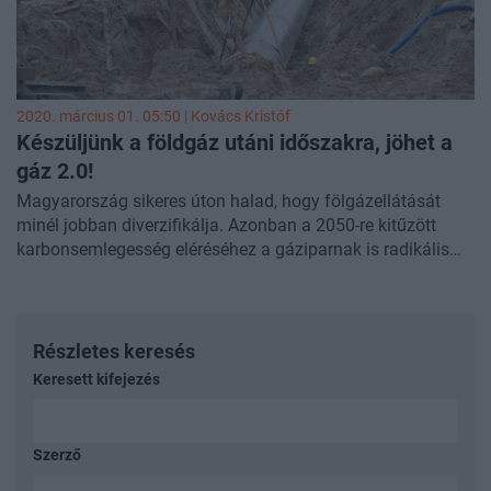
2020. március 01. 05:50 |
Kovács Kristóf
Készüljünk a földgáz utáni időszakra, jöhet a
gáz 2.0!
Magyarország sikeres úton halad, hogy fölgázellátását
minél jobban diverzifikálja. Azonban a 2050-re kitűzött
karbonsemlegesség eléréséhez a gáziparnak is radikális
átalakulásra van szüksége. Villamosenergiával az összes
energetikai problémát nehéz kezelni, azonban a hidrogén a
földgáz igen jó környezetbarát alternatívája lehetne a
jövőben. Az új típusú gáz szabályozásának előkészítésén
Részletes keresés
már lázasan dolgoznak Brüsszelben, melyet
Keresett kifejezés
Magyarországnak nagyon komolyan kellene vennie, és
aktív szerepet vállalnia benne azért, hogy minél jobban
tudjuk érvényesíteni a régiós és saját érdekeinket a nem is
Szerző
olyan távoli jövő kapcsán.