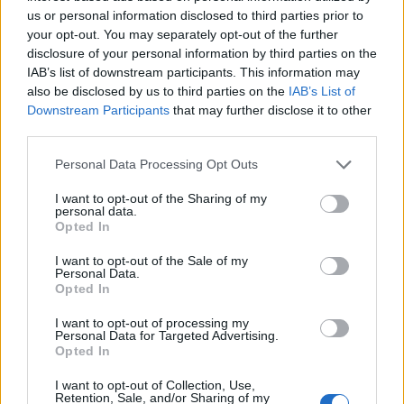
2026-os nyári adóváltozások: fontos változások, de
us or personal information disclosed to third parties prior to
ez még csak a kezdet
your opt-out. You may separately opt-out of the further
disclosure of your personal information by third parties on the
Az Országgyűlés 2026. július 28-án elfogadta a
IAB’s list of downstream participants. This information may
Helyreállítási és Ellenállóképességi Tervhez (RRF), egyes
also be disclosed by us to third parties on the
IAB’s List of
kormányprogramokhoz és kormányhatározatokhoz
Downstream Participants
that may further disclose it to other
CHIKANSPLANET
kapcsolódó adóintézkedésekről, v
third parties.
A városok egyik legjobb klímafegyvere a fa, de a
legtöbb helyen még mindig nem ültetnek eleget
Personal Data Processing Opt Outs
A városi hőségnek évente 350 ezren esnek áldozatául. Két
I want to opt-out of the Sharing of my
personal data.
friss kutatás egybehangzó eredménye szerint a fakorona
Opted In
akár a városi hőszigethatás felét is semlegesítheti
KONYHAKONTROLLING
I want to opt-out of the Sale of my
Personal Data.
Csúcsidőben drágább áram?
Opted In
A közgazdaságtannak vannak olyan területei, amik elsőre
I want to opt-out of processing my
felháborítóan hangzanak, de jobban megnézve
Personal Data for Targeted Advertising.
összességében jobb kimenethez vezetnek. Az igaz, hogy
Opted In
KASZA ELLIOTT-TAL
némi kellemetlenséggel is járnak. Az
I want to opt-out of Collection, Use,
Clorox Company - elemzés
Retention, Sale, and/or Sharing of my