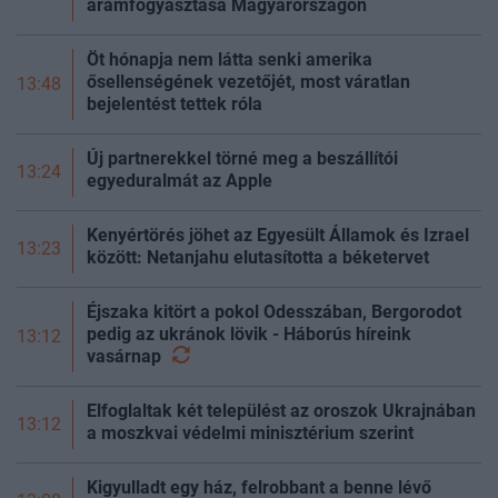
áramfogyasztása Magyarországon
Öt hónapja nem látta senki amerika
ősellenségének vezetőjét, most váratlan
13:48
bejelentést tettek róla
Új partnerekkel törné meg a beszállítói
13:24
egyeduralmát az Apple
Kenyértörés jöhet az Egyesült Államok és Izrael
13:23
között: Netanjahu elutasította a béketervet
Éjszaka kitört a pokol Odesszában, Bergorodot
pedig az ukránok lövik - Háborús híreink
13:12
vasárnap
Elfoglaltak két települést az oroszok Ukrajnában
13:12
a moszkvai védelmi minisztérium szerint
Kigyulladt egy ház, felrobbant a benne lévő