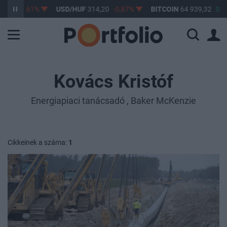
,17
-0,61%
USD/HUF
314,20
-0,87%
BITCOIN
64 939,32
0,05
Kovács Kristóf
Energiapiaci tanácsadó , Baker McKenzie
Cikkeinek a száma:
1