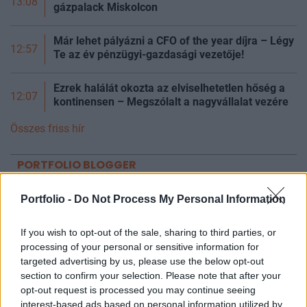
13:08
gázpalack Miskolcon
Már lehet pályázni a CFO of the year díjra – Légy
12:57
Te az év pénzügyi-gazdasági vezetője!
Ezrek halálát okozta az elviselhetetlen hőség a
12:07
kontinensen – Megszólalt a nagyvállalat vezére
Összes friss hír
PORTFOLIO BLOGGER
BANKMONITOR
Portfolio -
Do Not Process My Personal Information
Otthon Start: visszaszáll a kamatversenybe az
UniCredit Bank
If you wish to opt-out of the sale, sharing to third parties, or
processing of your personal or sensitive information for
Augusztus 10-tól 2,89 százalékos kamat mellett kínálja az
targeted advertising by us, please use the below opt-out
Otthon Start hitelt az UniCredit Bank, ez jelentős
section to confirm your selection. Please note that after your
megtakarítást jelenthet a standard évi 3 százalékos
opt-out request is processed you may continue seeing
RSM BLOG
kamathoz képest. De arról sem s
interest-based ads based on personal information utilized by