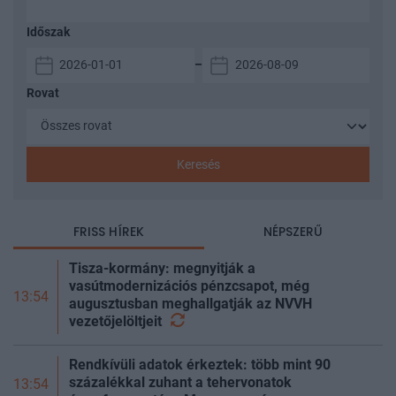
Időszak
–
Rovat
Keresés
FRISS HÍREK
NÉPSZERŰ
Tisza-kormány: megnyitják a
vasútmodernizációs pénzcsapot, még
13:54
augusztusban meghallgatják az NVVH
vezetőjelöltjeit
Rendkívüli adatok érkeztek: több mint 90
százalékkal zuhant a tehervonatok
13:54