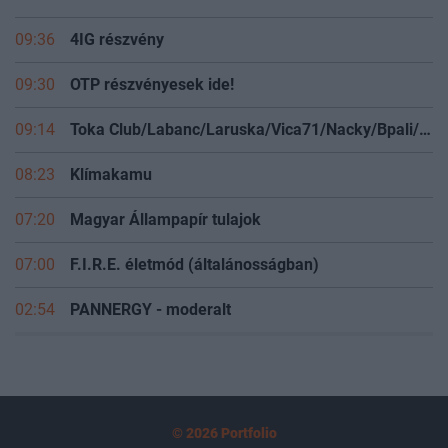
09:36
4IG részvény
09:30
OTP részvényesek ide!
09:14
Toka Club/Labanc/Laruska/Vica71/Nacky/Bpali/Oldrider/Josefernando/Mcbull/Kawaszabi
08:23
Klímakamu
07:20
Magyar Állampapír tulajok
07:00
F.I.R.E. életmód (általánosságban)
02:54
PANNERGY - moderalt
© 2026 Portfolio