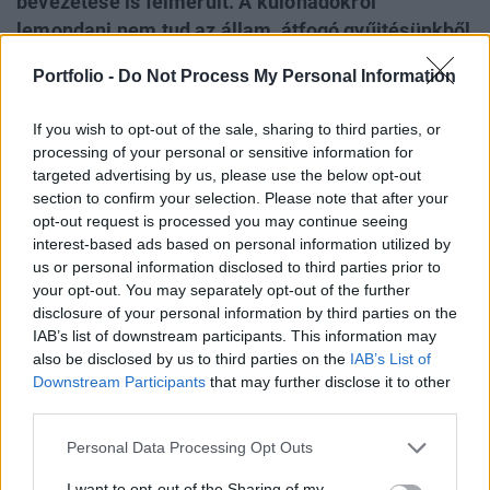
bevezetése is felmerült. A különadókról
lemondani nem tud az állam, átfogó gyűjtésünkből
ugyanis kiderül, hogy már rendkívüli mértékben
Portfolio -
Do Not Process My Personal Information
függ ezektől a bevételektől a költségvetés. És ha a
leszokás nem megy, akkor - a sorozatosan
If you wish to opt-out of the sale, sharing to third parties, or
bevezetett új adók fényében - felmerül a kérdés:
processing of your personal or sensitive information for
lesz-e ebből túladagolás?
targeted advertising by us, please use the below opt-out
section to confirm your selection. Please note that after your
A kiegyensúlyozottabb társasági adórendszer érdekében ki
opt-out request is processed you may continue seeing
interest-based ads based on personal information utilized by
kellene vezetni a torzító hatású ágazati különadókat -
us or personal information disclosed to third parties prior to
fogalmazta meg határozott ajánlását Magyarország
your opt-out. You may separately opt-out of the further
számára az Európai Tanács az Európai Bizottság javaslata
disclosure of your personal information by third parties on the
alapján a nemrégiben elfogadott 2014-es országspecifikus
IAB’s list of downstream participants. This information may
ajánlások keretében. A kormány ezt a lehetőséget -
also be disclosed by us to third parties on the
IAB’s List of
ahogyan korábban is tette - legalább ennyire...
Downstream Participants
that may further disclose it to other
third parties.
KEDVES OLVASÓNK!
Personal Data Processing Opt Outs
A keresett cikk a portfolio.hu hírarchívumához
I want to opt-out of the Sharing of my