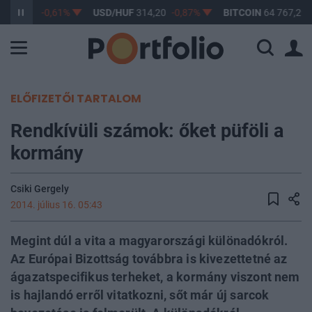
F
363,17
-0,61%
USD/HUF
314,20
-0,87%
BITCOIN
64 767,29
ELŐFIZETŐI TARTALOM
Rendkívüli számok: őket püföli a
kormány
Csiki Gergely
2014. július 16. 05:43
Megint dúl a vita a magyarországi különadókról.
Az Európai Bizottság továbbra is kivezettetné az
ágazatspecifikus terheket, a kormány viszont nem
is hajlandó erről vitatkozni, sőt már új sarcok