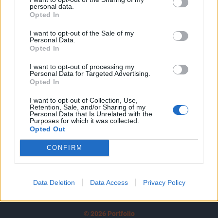
personal data.
tartozik, melynek olvasása előfizetéses
Opted In
regisztrációhoz kötött.
I want to opt-out of the Sale of my
Personal Data.
Az előfizetés a következőket tartalmazza:
Opted In
Portfolio.hu teljes cikkarchívum
Kötéslisták: BÉT elmúlt 2 év napon belüli
I want to opt-out of processing my
Personal Data for Targeted Advertising.
kötéslistái
Opted In
I want to opt-out of Collection, Use,
Előfizetés
Retention, Sale, and/or Sharing of my
Personal Data that Is Unrelated with the
Purposes for which it was collected.
Opted Out
MÁR ELŐFIZETŐNK VAGY?
BEJELENTKEZÉS
CONFIRM
Data Deletion
Data Access
Privacy Policy
© 2026 Portfolio