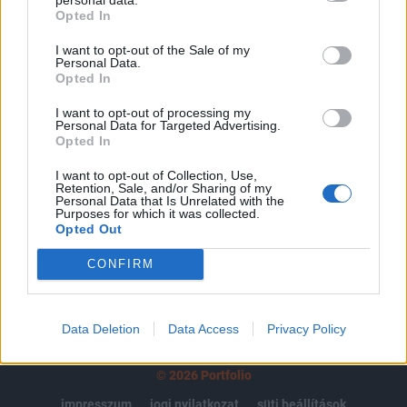
Opted In
regisztrációhoz kötött.
I want to opt-out of the Sale of my
Az előfizetés a következőket tartalmazza:
Personal Data.
Portfolio.hu teljes cikkarchívum
Opted In
Kötéslisták: BÉT elmúlt 2 év napon belüli
I want to opt-out of processing my
kötéslistái
Personal Data for Targeted Advertising.
Opted In
Előfizetés
I want to opt-out of Collection, Use,
Retention, Sale, and/or Sharing of my
Personal Data that Is Unrelated with the
Purposes for which it was collected.
Opted Out
MÁR ELŐFIZETŐNK VAGY?
BEJELENTKEZÉS
CONFIRM
Data Deletion
Data Access
Privacy Policy
© 2026 Portfolio
impresszum
jogi nyilatkozat
süti beállítások