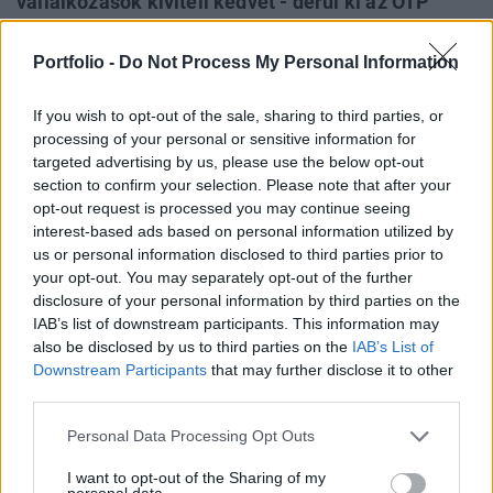
vállalkozások kiviteli kedvét - derül ki az OTP
Business elemzéséből. Ebben kulcsszerephez
juthat a piacon hamarosan debütáló Exim Kártya,
Portfolio -
Do Not Process My Personal Information
amely a mikro- és kisvállalkozásokat segíti abban,
hogy kedvezményes finanszírozási eszközökkel
If you wish to opt-out of the sale, sharing to third parties, or
processing of your personal or sensitive information for
javítsák nemzetközi versenyképességüket.
targeted advertising by us, please use the below opt-out
section to confirm your selection. Please note that after your
Portfolio Export 2014Többek között erről és ehhez hasonló
opt-out request is processed you may continue seeing
témákról is szó lesz a november 5-én megrendezésre kerülő
interest-based ads based on personal information utilized by
Export konferenciánkon.Információ és jelentkezés
us or personal information disclosed to third parties prior to
Továbbra is Magyarország gazdasága a legnyitottabb a
your opt-out. You may separately opt-out of the further
kelet-közép európai régió országai között, ez az adottsága
disclosure of your personal information by third parties on the
IAB’s list of downstream participants. This information may
pedig a következő évekre is kijelöli a fejlődés irányát. A
also be disclosed by us to third parties on the
IAB’s List of
hazai külkereskedelmi...
Downstream Participants
that may further disclose it to other
third parties.
KEDVES OLVASÓNK!
Personal Data Processing Opt Outs
A keresett cikk a portfolio.hu hírarchívumához
I want to opt-out of the Sharing of my
tartozik, melynek olvasása előfizetéses
personal data.