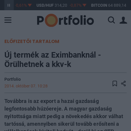
363,17
-0,61%
USD/HUF
314,20
-0,87%
BITCOIN
64 889,14
0
ELŐFIZETŐI TARTALOM
Új termék az Eximbanknál -
Örülhetnek a kkv-k
Portfolio
2014. október 07. 10:28
Továbbra is az export a hazai gazdaság
legfontosabb húzóereje. A magyar gazdaság
nyitottsága miatt pedig a növekedés akkor válhat
tartóssá, amennyiben sikerül tovább erősíteni a