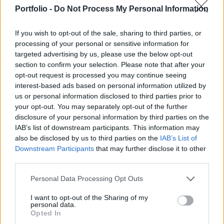
hónappal csúszhat, és emiatt rövidesen át kell írni
Portfolio -
Do Not Process My Personal Information
az egész évre megfogalmazott hivatalos
menetrendet is.
If you wish to opt-out of the sale, sharing to third parties, or
processing of your personal or sensitive information for
Voltak már előjelekAmint arra már egy június 5-i
targeted advertising by us, please use the below opt-out
összefoglaló cikkünkben felhívtuk a figyelmet, az áprilisra
section to confirm your selection. Please note that after your
ígért gazdaságfejlesztési pályázatok meghirdetésének több
opt-out request is processed you may continue seeing
mint 30 napos csúszása miatt lényegében csendben
interest-based ads based on personal information utilized by
us or personal information disclosed to third parties prior to
módosult a GINOP éves fejlesztési kerete, azaz az egész
your opt-out. You may separately opt-out of the further
évre szóló hivatalos pályázati menetrendje. A cikkben
disclosure of your personal information by third parties on the
azonban azt is valószínűsítettük, hogy...
IAB’s list of downstream participants. This information may
also be disclosed by us to third parties on the
IAB’s List of
Downstream Participants
that may further disclose it to other
KEDVES OLVASÓNK!
third parties.
A keresett cikk a portfolio.hu hírarchívumához
Personal Data Processing Opt Outs
tartozik, melynek olvasása előfizetéses
regisztrációhoz kötött.
I want to opt-out of the Sharing of my
personal data.
Opted In
Az előfizetés a következőket tartalmazza: