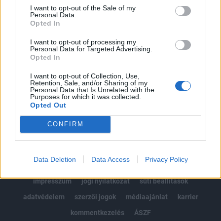
Portfolio.hu teljes cikkarchívum
I want to opt-out of the Sale of my
Personal Data.
Kötéslisták: BÉT elmúlt 2 év napon belüli
Opted In
kötéslistái
I want to opt-out of processing my
Personal Data for Targeted Advertising.
Előfizetés
Opted In
I want to opt-out of Collection, Use,
Retention, Sale, and/or Sharing of my
MÁR ELŐFIZETŐNK VAGY?
BEJELENTKEZÉS
Personal Data that Is Unrelated with the
Purposes for which it was collected.
Opted Out
CONFIRM
Data Deletion
Data Access
Privacy Policy
© 2026 Portfolio
impresszum
jogi nyilatkozat
süti beállítások
adatvédelem
szerzői jogok
médiaajánlat
karrier
kommentkezelés
ÁSZF