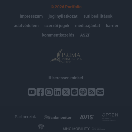
© 2026 Portfolio
impresszum
jogi nyilatkozat
süti beállítások
adatvédelem
szerzői jogok
médiaajánlat
karrier
kommentkezelés
ÁSZF
Itt keressen minket:
Partnereink