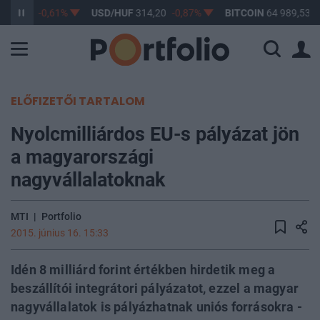
363,17
-0,61%
USD/HUF
314,20
-0,87%
BITCOIN
64 989,53
0
ELŐFIZETŐI TARTALOM
Nyolcmilliárdos EU-s pályázat jön
a magyarországi
nagyvállalatoknak
MTI
|
Portfolio
2015. június 16. 15:33
Idén 8 milliárd forint értékben hirdetik meg a
beszállítói integrátori pályázatot, ezzel a magyar
nagyvállalatok is pályázhatnak uniós forrásokra -