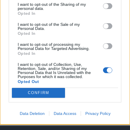
I want to opt-out of the Sharing of my
personal data.
A keresett cikk a portfolio.hu hírarchívumához
Opted In
tartozik, melynek olvasása előfizetéses
regisztrációhoz kötött.
I want to opt-out of the Sale of my
Personal Data.
Opted In
Az előfizetés a következőket tartalmazza:
Portfolio.hu teljes cikkarchívum
I want to opt-out of processing my
Kötéslisták: BÉT elmúlt 2 év napon belüli
Personal Data for Targeted Advertising.
Opted In
kötéslistái
I want to opt-out of Collection, Use,
Retention, Sale, and/or Sharing of my
Előfizetés
Personal Data that Is Unrelated with the
Purposes for which it was collected.
Opted Out
MÁR ELŐFIZETŐNK VAGY?
BEJELENTKEZÉS
CONFIRM
Data Deletion
Data Access
Privacy Policy