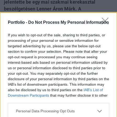
jelentette be egy mai szakmai kerekasztal
beszélgetésen Lenner Áron Márk. A
Nemzetgazdasági Minisztérium belgazdaságért
felelős helyettes államtitkára hozzátette: a
Portfolio -
Do Not Process My Personal Information
pályázók ugyan a nagyvállalatok, de feltétel, hogy
If you wish to opt-out of the sale, sharing to third parties, or
a fejlesztés eredménye a kis- és
processing of your personal or sensitive information for
középvállalkozásoknál, illetve a beszállítóknál
targeted advertising by us, please use the below opt-out
csapódjon majd le.
section to confirm your selection. Please note that after your
opt-out request is processed you may continue seeing
Ez a célja a konstrukciónakA helyettes államtitkár a
interest-based ads based on personal information utilized by
Munkaadók és Gyáriparosok Országos Szövetségének
us or personal information disclosed to third parties prior to
(MGYOSZ) gépiparról szóló rendezvényén kifejtette, hogy a
your opt-out. You may separately opt-out of the further
disclosure of your personal information by third parties on the
pályázati konstrukció hozzájárulhat a gépipar elmúlt
IAB’s list of downstream participants. This information may
években tapasztalt masszív növekedéséhez is, a
also be disclosed by us to third parties on the
IAB’s List of
nagyvállalatok integrátor szerepet tudnak betölteni és
Downstream Participants
that may further disclose it to other
megrendeléseket adnak a kkv-nak. Elmondta: az Európai...
third parties.
Personal Data Processing Opt Outs
KEDVES OLVASÓNK!