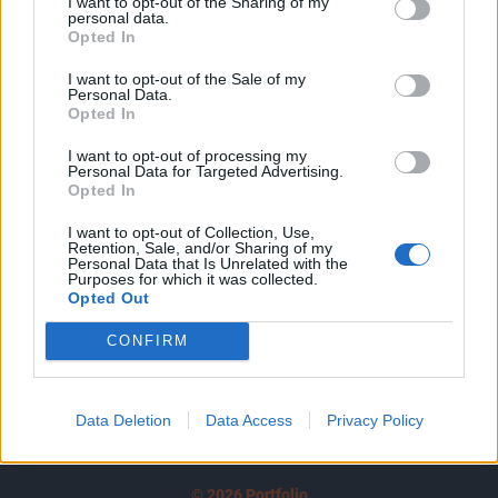
I want to opt-out of the Sharing of my
A keresett cikk a portfolio.hu hírarchívumához
personal data.
tartozik, melynek olvasása előfizetéses
Opted In
regisztrációhoz kötött.
I want to opt-out of the Sale of my
Personal Data.
Az előfizetés a következőket tartalmazza:
Opted In
Portfolio.hu teljes cikkarchívum
I want to opt-out of processing my
Kötéslisták: BÉT elmúlt 2 év napon belüli
Personal Data for Targeted Advertising.
kötéslistái
Opted In
I want to opt-out of Collection, Use,
Előfizetés
Retention, Sale, and/or Sharing of my
Personal Data that Is Unrelated with the
Purposes for which it was collected.
Opted Out
MÁR ELŐFIZETŐNK VAGY?
BEJELENTKEZÉS
CONFIRM
Data Deletion
Data Access
Privacy Policy
© 2026 Portfolio