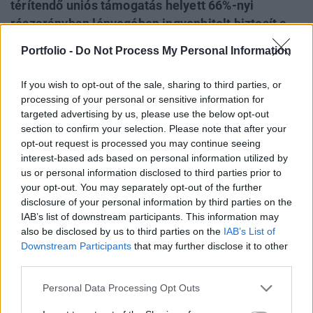
térítendő uniós támogatás helyett 66%-nyi
részarányban lényegében ingyenhitelt biztosít a
kormány a magáningatlanok energetikai
Portfolio -
Do Not Process My Personal Information
korszerűsítésére. A fennmaradó egyharmadnyi
részt a családoknak maguknak kell előteremteni
If you wish to opt-out of the sale, sharing to third parties, or
az ilyen beruházások megvalósításához, igaz ez
processing of your personal or sensitive information for
alacsonyabb az augusztusban jelzett 45%-nál.
targeted advertising by us, please use the below opt-out
section to confirm your selection. Please note that after your
opt-out request is processed you may continue seeing
Vállalati Növekedés 2015A 2014-2020-as új uniós
interest-based ads based on personal information utilized by
pályázati rendszer legfőbb változásairól, illetve a
us or personal information disclosed to third parties prior to
finanszírozási lehetőségekről részletesen szó lesz a jövő
your opt-out. You may separately opt-out of the further
keddi Vállalati Növekedés konferenciánkon. További
disclosure of your personal information by third parties on the
részletek:Információ és jelentkezésA tárca továbbra is
IAB’s list of downstream participants. This information may
azzal magyarázza a stratégiaváltást, hogy az Európai Unió
also be disclosed by us to third parties on the
IAB’s List of
jogszabályai nem teszik lehetővé a közvetlenül...
Downstream Participants
that may further disclose it to other
third parties.
Personal Data Processing Opt Outs
KEDVES OLVASÓNK!