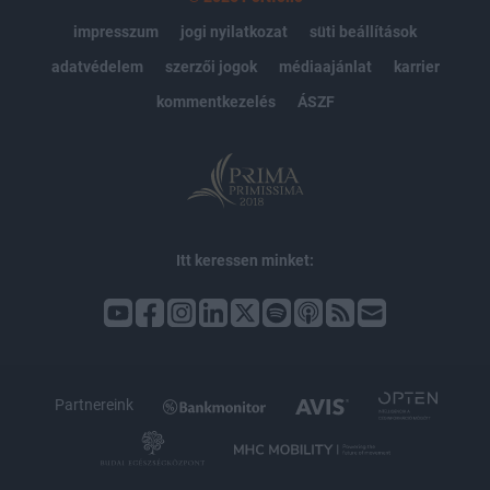
impresszum
jogi nyilatkozat
süti beállítások
adatvédelem
szerzői jogok
médiaajánlat
karrier
kommentkezelés
ÁSZF
Itt keressen minket:
Partnereink