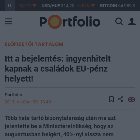
F
363,17
-0,61%
USD/HUF
314,20
-0,87%
BITCOIN
64 989,39
ELŐFIZETŐI TARTALOM
Itt a bejelentés: ingyenhitelt
kapnak a családok EU-pénz
helyett!
Portfolio
2015. október 30. 13:40
Több hete tartó bizonytalanság után ma azt
jelentette be a Miniszterelnökség, hogy az
augusztusban beígért, 40%-nyi vissza nem