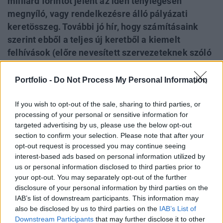
milliárd forintot jelent az idén ténylegesen
megnyíló, vagy rendelkezésre álló pályázati
keretösszeg. További jó hír, hogy számításaink
szerint ebből a teljes új keretből a kiemelt
felhívások (előre nevesített szervezeteknek szóló
felhívások) volumene mindössze 332,4 milliárd
forint, azaz a többi pénz megszerzésére elvileg
Portfolio -
Do Not Process My Personal Information
szabad a pálya mindenkinek. A legkomolyabb
pályázati összegek (összesen 655 milliárd) a
If you wish to opt-out of the sale, sharing to third parties, or
processing of your personal or sensitive information for
GINOP nyolcas prioritásába tartozó pénzügyi
targeted advertising by us, please use the below opt-out
eszközöknél látszanak, ami érthető, hiszen ilyen
section to confirm your selection. Please note that after your
pályázatok a forráselosztási rendszer felállásának
opt-out request is processed you may continue seeing
időigénye miatt eddig még nem jelentek meg az új
interest-based ads based on personal information utilized by
us or personal information disclosed to third parties prior to
ciklusban.
your opt-out. You may separately opt-out of the further
disclosure of your personal information by third parties on the
Két fontos változás az éves menetrendnélMiután Lázár
IAB’s list of downstream participants. This information may
János, a Miniszterelnökség vezetője múlt csütörtökön
also be disclosed by us to third parties on the
IAB’s List of
bejelentette, hogy idén 2048 milliárd forintban rögzítette a
Downstream Participants
that may further disclose it to other