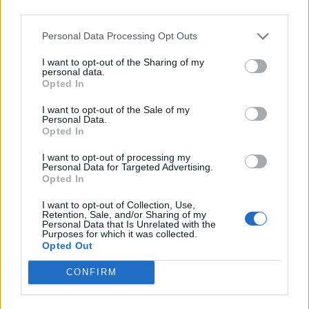
kormány a 2016-os uniós támogatás-kifizetési célt, mára
third parties.
már meg is jelent a legfrissebb Magyar Közlönyben három
Personal Data Processing Opt Outs
nagy Operatív Program idei teljes évi pályázati
menetrendje, amelyek elősegítik az idei...
I want to opt-out of the Sharing of my
personal data.
Opted In
KEDVES OLVASÓNK!
I want to opt-out of the Sale of my
Personal Data.
A keresett cikk a portfolio.hu hírarchívumához
Opted In
tartozik, melynek olvasása előfizetéses
I want to opt-out of processing my
regisztrációhoz kötött.
Personal Data for Targeted Advertising.
Opted In
Az előfizetés a következőket tartalmazza:
Portfolio.hu teljes cikkarchívum
I want to opt-out of Collection, Use,
Retention, Sale, and/or Sharing of my
Kötéslisták: BÉT elmúlt 2 év napon belüli
Personal Data that Is Unrelated with the
Purposes for which it was collected.
kötéslistái
Opted Out
Előfizetés
CONFIRM