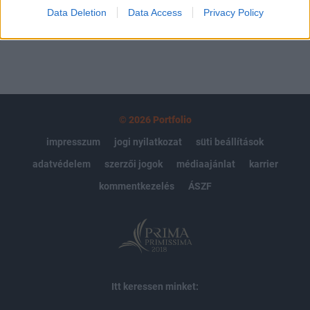
MÁR ELŐFIZETŐNK VAGY?
BEJELENTKEZÉS
Data Deletion
Data Access
Privacy Policy
© 2026 Portfolio
impresszum
jogi nyilatkozat
süti beállítások
adatvédelem
szerzői jogok
médiaajánlat
karrier
kommentkezelés
ÁSZF
Itt keressen minket: