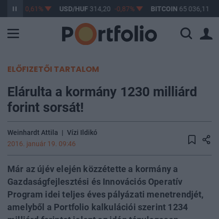
63,17
-0,61%
USD/HUF
314,20
-0,87%
BITCOIN
65 036,11
0,
ELŐFIZETŐI TARTALOM
Elárulta a kormány 1230 milliárd
forint sorsát!
Weinhardt Attila
|
Vízi Ildikó
2016. január 19. 09:46
Már az újév elején közzétette a kormány a
Gazdaságfejlesztési és Innovációs Operatív
Program idei teljes éves pályázati menetrendjét,
amelyből a Portfolio kalkulációi szerint 1234