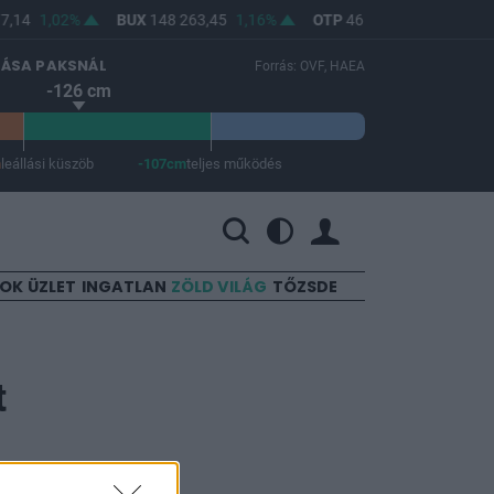
,14
1,02%
BUX
148 263,45
1,16%
OTP
46 740
1,83%
MO
LÁSA PAKSNÁL
Forrás: OVF, HAEA
-126 cm
m
leállási küszöb
-107cm
teljes működés
 a teljes működés -107 cm.
SOK
ÜZLET
INGATLAN
ZÖLD VILÁG
TŐZSDE
t