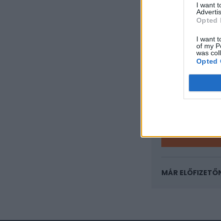
I want 
Advertis
Opted 
KEDVES OLV
I want t
A keresett cikk 
of my P
was col
regisztrációhoz k
Opted 
Az előfizetés a k
Portfolio.hu
Kötéslisták:
kötéslistái
MÁR ELŐFIZETŐ