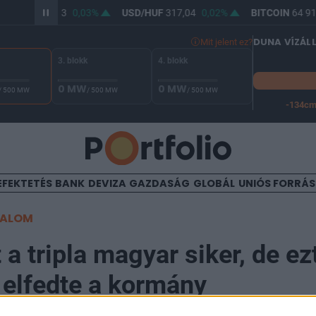
R/HUF
365,53
0,03%
USD/HUF
317,04
0,02%
BITCOIN
64 917
DUNA VÍZÁL
Mit jelent ez?
3. blokk
4. blokk
0 MW
0 MW
/ 500 MW
/ 500 MW
/ 500 MW
-134c
A Duna vízállása Paksnál -126 cm. A leállási küszöb -134 cm,
EFEKTETÉS
BANK
DEVIZA
GAZDASÁG
GLOBÁL
UNIÓS FORRÁ
TALOM
a tripla magyar siker, de ez
elfedte a kormány