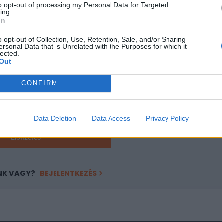
to opt-out of processing my Personal Data for Targeted
ing.
In
ASÓNK!
o opt-out of Collection, Use, Retention, Sale, and/or Sharing
a portfolio.hu hírarchívumához tartozik, melynek olvasása előf
ersonal Data that Is Unrelated with the Purposes for which it
lected.
ötött.
Out
övetkezőket tartalmazza:
CONFIRM
 teljes cikkarchívum
 BÉT elmúlt 2 év napon belüli
Data Deletion
Data Access
Privacy Policy
Előfizetés
NK VAGY?
BEJELENTKEZÉS