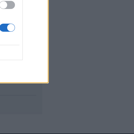
izetéses