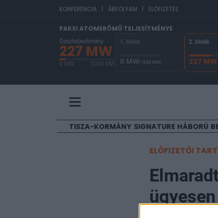
|
|
EU
KONFERENCIA
ÁRFOLYAM
ELŐFIZETÉS
PAKSI ATOMERŐMŰ TELJESÍTMÉNYE
Összteljesítmény
1. blokk
2. blokk
227 MW
0 MW
227 MW
/ 500 MW
0 MW
2000 MW
A Paksi Atomerőmű összteljesítménye 227 MW. 
TISZA-KORMÁNY
SIGNATURE
HÁBORÚ
B
ELŐFIZETŐI TAR
Elmaradt 
ügyesen 