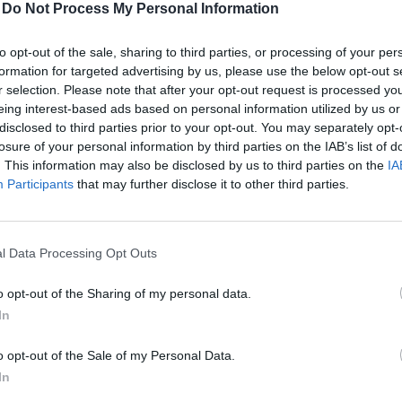
-
Do Not Process My Personal Information
1:07
to opt-out of the sale, sharing to third parties, or processing of your per
formation for targeted advertising by us, please use the below opt-out s
 uniós csúcs után 2015-ben a harmadik helyre csúszott 
r selection. Please note that after your opt-out request is processed y
gazdaság méretéhez képest lehívott brüsszeli EU-tám
eing interest-based ads based on personal information utilized by us or
lmaradt a triplázás - derült ki egy minap frissített un
disclosed to third parties prior to your opt-out. You may separately opt-
losure of your personal information by third parties on the IAB’s list of
sból azonban mit sem éreztek idehaza a pályázók, hisz
. This information may also be disclosed by us to third parties on the
IA
 rekord született. A kettősség az államháztartáson csa
Participants
that may further disclose it to other third parties.
mértékű, több mint 1600 milliárd forintos, lyukat kell
a, igaz ebből nagyobb bajunk szerencsére nem lesz. Jó
heroikusnak éreztük az EU-támogatások lehívásáért fol
l Data Processing Opt Outs
 ez egyáltalán nem lógott ki a nemzetközi trendekbő
 forrásvesztés elkerülése érdekében.
o opt-out of the Sharing of my personal data.
In
ílt az ollóA nemzetgazdasági tárca kimutatása szerint a 2508 mi
en tavaly 2794 milliárd forintra teljesült itthon az EU-támogatá
o opt-out of the Sale of my Personal Data.
s 2014-hez képest és új rekord), de eközben az EU-tól tényleges
In
lliárd forintot tett ki, ami 552,9 milliárd...