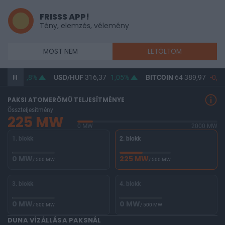
FRISSS APP!
Tény, elemzés, vélemény
MOST NEM
LETÖLTÖM
64,63
0,8%
USD/HUF
316,37
1,05%
BITCOIN
64 389,97
-0,33
PAKSI ATOMERŐMŰ TELJESÍTMÉNYE
Összteljesítmény
225 MW
0 MW
2000 MW
1. blokk
2. blokk
0 MW
225 MW
/ 500 MW
/ 500 MW
3. blokk
4. blokk
0 MW
0 MW
/ 500 MW
/ 500 MW
DUNA VÍZÁLLÁSA PAKSNÁL