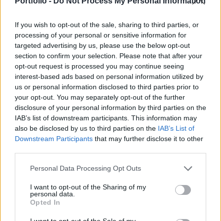
Portfolio -
Do Not Process My Personal Information
2017. május 31. 05:25
If you wish to opt-out of the sale, sharing to third parties, or
A menekültválság kezelésére is lehessen jelentős
processing of your personal or sensitive information for
uniós forrásokat költeni, közben pedig az EU-
targeted advertising by us, please use the below opt-out
pénzek visszatartásával a politikai mellett anyagi
section to confirm your selection. Please note that after your
nyomást is lehessen helyezni a renitens
opt-out request is processed you may continue seeing
interest-based ads based on personal information utilized by
tagállamokra - ez a két fő vonal rajzolódik ki abból
us or personal information disclosed to third parties prior to
a minap kiszivárgott német stratégiai
your opt-out. You may separately opt-out of the further
dokumentumból, ami a 2020 utáni újabb uniós
disclosure of your personal information by third parties on the
költségvetés kereteit vázolja fel. Bár sok részlet
IAB’s list of downstream participants. This information may
also be disclosed by us to third parties on the
IAB’s List of
még nem ismert, a német álláspont is változhat, a
Downstream Participants
that may further disclose it to other
brüsszeli alku pedig még messze, mégis érdemes
third parties.
egy gyorsértékelést adni: nem tűnik annyira
drámaian rossznak a 2020 utáni időszak a
Personal Data Processing Opt Outs
magyarországi EU-támogatások szempontjából.
I want to opt-out of the Sharing of my
Ha csak területi alapon gondolkodunk a jövőről: a
personal data.
Opted In
szegényebb magyarországi régiókba például
ömölhetnek az EU-s milliárdok, Nyugat- és Közép-
I want to opt-out of the Sale of my