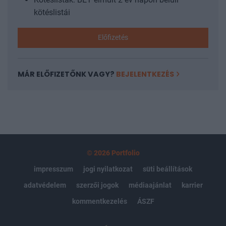
kötéslistái
Előfizetés
MÁR ELŐFIZETŐNK VAGY?
BEJELENTKEZÉS
© 2026 Portfolio
impresszum
jogi nyilatkozat
süti beállítások
adatvédelem
szerzői jogok
médiaajánlat
karrier
kommentkezelés
ÁSZF