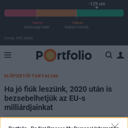
-129 cm
-144cm
-134cm
biztonsági határ
leállási küszöb
Forrás: OVF, HAEA
A Paksi Atomerőmű összteljesítménye 225 MW. A Duna vízállá
ELŐFIZETŐI TARTALOM
Ha jó fiúk leszünk, 2020 után is
bezsebelhetjük az EU-s
milliárdjainkat
Weinhardt Attila