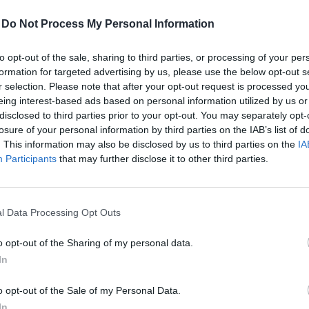
t. A KAP-pénzeket nem függesztették fel a jogállamiság
ssz előjel, hogy itt is problémákat azonosított az Európ
-
Do Not Process My Personal Information
to opt-out of the sale, sharing to third parties, or processing of your per
öltségvetésnek utalt uniós források esik szó, akkor a le
formation for targeted advertising by us, please use the below opt-out s
pénzügyi keret (multi-annual financial framework - MFF
r selection. Please note that after your opt-out request is processed y
eing interest-based ads based on personal information utilized by us or
arország esetében a jogállamisági eljárás és a horizontáli
disclosed to third parties prior to your opt-out. You may separately opt-
tapasztalt aggályok miatt
mind a 22 milliárd eurónyi kifize
losure of your personal information by third parties on the IAB’s list of
.
. This information may also be disclosed by us to third parties on the
IA
Participants
that may further disclose it to other third parties.
roblémák között szerepel a magyar közbeszerzési rendsz
ázatok magas aránya, de a transzparencia hiánya, míg a
l Data Processing Opt Outs
nt az az Erasmus- és Horinzont-programok esetében is elő
az összeférhetetlenségi szabályok lazaságával is.
o opt-out of the Sharing of my personal data.
In
NIÓS KÖLTSÉGVETÉSBŐL MAGYARORSZÁG FOLYAMA
o opt-out of the Sale of my Personal Data.
 A KÖZÖS AGRÁRPOLITIKAI (KAP) TÁMOGATÁSOKBÓL.
In