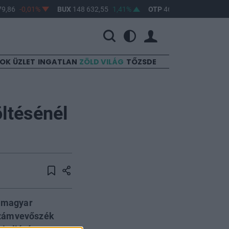
9,86
-0,01%
BUX
148 632,55
1,41%
OTP
46 890
2,16%
M
SOK
ÜZLET
INGATLAN
ZÖLD VILÁG
TŐZSDE
öltésénél
a magyar
Számvevőszék