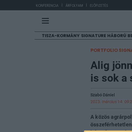
|
|
EU
KONFERENCIA
ÁRFOLYAM
ELŐFIZETÉS
TISZA-KORMÁNY
SIGNATURE
HÁBORÚ
B
PORTFOLIO SIGN
Alig jön
is sok a
Szabó Dániel
2023. március 14. 09:
A közös agrárpol
összeférhetetle