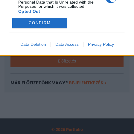
Personal Data that Is Unrelated with the
tartozik, melynek olvasása előfizetéses
Purposes for which it was collected.
Opted Out
regisztrációhoz kötött.
CONFIRM
Az előfizetés a következőket tartalmazza:
Portfolio.hu teljes cikkarchívum
Kötéslisták: BÉT elmúlt 2 év napon belüli
Data Deletion
Data Access
Privacy Policy
kötéslistái
Előfizetés
MÁR ELŐFIZETŐNK VAGY?
BEJELENTKEZÉS
© 2026 Portfolio