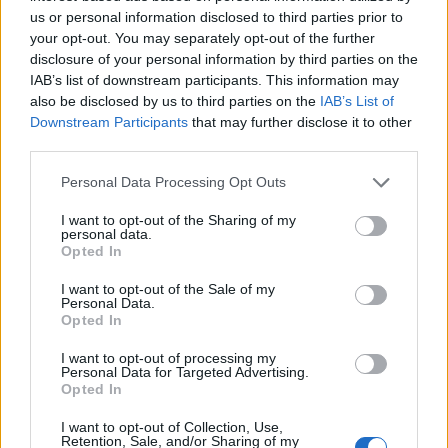
us or personal information disclosed to third parties prior to
egyhangú egyetértése. Az uniós csúcson ugyanis
your opt-out. You may separately opt-out of the further
Orbán Viktor magyar miniszterelnök a 26 tagállam
disclosure of your personal information by third parties on the
támogatása ellenében vétózta meg a csomagot.
IAB’s list of downstream participants. This information may
Több politikus szerint a karácsonyi szünet után
also be disclosed by us to third parties on the
IAB’s List of
Downstream Participants
that may further disclose it to other
rukkolhatnak elő a megoldásukkal – írja a
third parties.
Politico.
Personal Data Processing Opt Outs
Miután múlt péntek hajnalban az EU-csúcson Orbán Viktor
magyar miniszterelnök megvétózta a javaslatot, hogy az
I want to opt-out of the Sharing of my
personal data.
uniós közös költségvetésből 50 milliárd eurót küldjenek
Opted In
Ukrajnának, újra arról tárgyalnak a többi tagállam vezetői,
I want to opt-out of the Sale of my
hogy egy új alapot hoznak létre a célra és megkerülik
Personal Data.
Magyarországot. Annak ellenére, hogy Magyarország
Opted In
konstruktív távolmaradásával mind...
I want to opt-out of processing my
Personal Data for Targeted Advertising.
Opted In
KEDVES OLVASÓNK!
I want to opt-out of Collection, Use,
A keresett cikk a portfolio.hu hírarchívumához
Retention, Sale, and/or Sharing of my