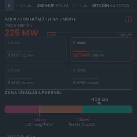
64,77
0,84%
USD/HUF
316,24
1,01%
BITCOIN
64 727,35
0,1
PAKSI ATOMERŐMŰ TELJESÍTMÉNYE
Összteljesítmény
225 MW
0 MW
2000 MW
1. blokk
2. blokk
0 MW
225 MW
/ 500 MW
/ 500 MW
3. blokk
4. blokk
0 MW
0 MW
/ 500 MW
/ 500 MW
DUNA VÍZÁLLÁSA PAKSNÁL
-130 cm
-144cm
-134cm
biztonsági határ
leállási küszöb
Forrás: OVF, HAEA