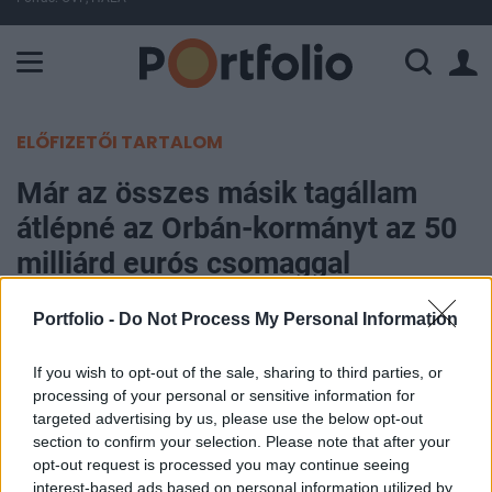
A Paksi Atomerőmű összteljesítménye 225 MW. A Duna vízállá
ELŐFIZETŐI TARTALOM
Már az összes másik tagállam
átlépné az Orbán-kormányt az 50
milliárd eurós csomaggal
Portfolio -
Do Not Process My Personal Information
Portfolio
2023. december 18. 08:42
If you wish to opt-out of the sale, sharing to third parties, or
processing of your personal or sensitive information for
Az Európai Unió vezetői aktívan mérlegelik az
targeted advertising by us, please use the below opt-out
Ukrajnának nyújtandó 50 milliárd eurós
section to confirm your selection. Please note that after your
segélycsomag alternatíváit, amelyekről úgy
opt-out request is processed you may continue seeing
dönthetnek, hogy nem kell minden tagállam
interest-based ads based on personal information utilized by