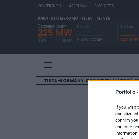
|
|
E
KONFERENCIA
ÁRFOLYAM
ELŐFIZETÉS
PAKSI ATOMERŐMŰ TELJESÍTMÉNYE
Összteljesítmény
1. blokk
2. blokk
225 MW
0 MW
225 MW
/ 500 MW
0 MW
2000 MW
A Paksi Atomerőmű összteljesítménye 225 MW. 
TISZA-KORMÁNY
SIGNATURE
HÁBORÚ
B
Portfolio 
ELŐFIZETŐI TAR
If you wish 
Vegyes 
sensitive in
confirm you
continue se
Portfolio
information 
2001. február 08. 18:2