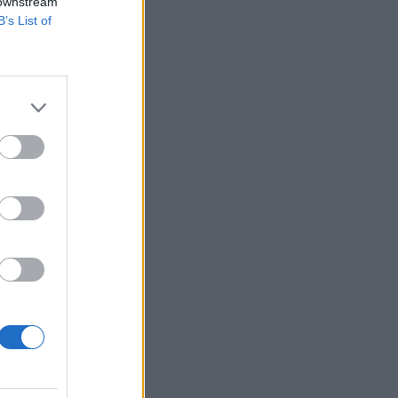
 downstream
B’s List of
tógyártók,
, ott állt a
l London szerepelt a
.
izetéses