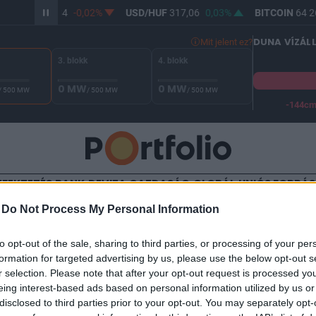
UR/HUF
365,34
-0,02%
USD/HUF
317,06
0,03%
BITCOIN
64 26
DUNA VÍZÁL
Mit jelent ez?
3. blokk
4. blokk
0 MW
0 MW
/ 500 MW
/ 500 MW
/ 500 MW
-144c
A Duna vízállása Paksnál -127 cm. A biztonsági határ -144 cm,
EFEKTETÉS
BANK
DEVIZA
GAZDASÁG
GLOBÁL
UNIÓS FORRÁ
-
Do Not Process My Personal Information
TALOM
to opt-out of the sale, sharing to third parties, or processing of your per
a kép Európában
formation for targeted advertising by us, please use the below opt-out s
r selection. Please note that after your opt-out request is processed y
eing interest-based ads based on personal information utilized by us or
disclosed to third parties prior to your opt-out. You may separately opt-
4