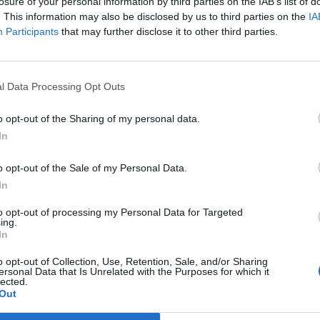
losure of your personal information by third parties on the IAB’s list of
. This information may also be disclosed by us to third parties on the
IA
 ma a vezető európai tőzsdék, hiszen az irányadó indexek az au
Participants
that may further disclose it to other third parties.
iklikus fogyasztási javak kínálok árfolyamnövekedésével szemben
sítási és vegyipari szektor gyengélkedése. A lokális piacok közü
en az FTSE 100 6,206 ponton zárta a napot 0.3%-os esés után...
l Data Processing Opt Outs
o opt-out of the Sharing of my personal data.
ASÓNK!
In
a portfolio.hu hírarchívumához tartozik, melynek olvasása előf
o opt-out of the Sale of my Personal Data.
ötött.
In
övetkezőket tartalmazza:
to opt-out of processing my Personal Data for Targeted
 teljes cikkarchívum
ing.
 BÉT elmúlt 2 év napon belüli
In
o opt-out of Collection, Use, Retention, Sale, and/or Sharing
ersonal Data that Is Unrelated with the Purposes for which it
lected.
Előfizetés
Out