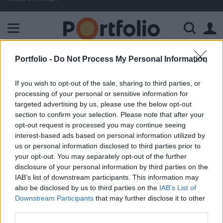
A Paksi Atomerőmű összteljesítménye 225 MW. A Duna vízállá
Portfolio -
Do Not Process My Personal Information
ELŐFIZETŐI TARTALOM
If you wish to opt-out of the sale, sharing to third parties, or
Axelero: támad az ADSL
processing of your personal or sensitive information for
targeted advertising by us, please use the below opt-out
Portfolio
section to confirm your selection. Please note that after your
2001. december 05. 08:58
opt-out request is processed you may continue seeing
interest-based ads based on personal information utilized by
us or personal information disclosed to third parties prior to
A Matáv 100%-os tulajdonában álló Axelero január végéig
your opt-out. You may separately opt-out of the further
újabb 8 városban (Debrecen, Kaposvár, Kecskemét,
disclosure of your personal information by third parties on the
Miskolc, Sopron, Szekszárd, Szombathely, Tatabánya )teszi
IAB’s list of downstream participants. This information may
lehetővé az ADSL szolgáltatás elérését, ezzel az ország
also be disclosed by us to third parties on the
IAB’s List of
egyharmadára nő a technológiai lefedettség. Az egyébként
Downstream Participants
that may further disclose it to other
Axeleronak 2001 október végén 88,819 ezer lakossági és
third parties.
41,687 ezer vállalati ügyfele volt...