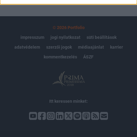
© 2026 Portfolio
impresszum
jogi nyilatkozat
süti beállítások
adatvédelem
szerzői jogok
médiaajánlat
karrier
kommentkezelés
ÁSZF
Itt keressen minket: