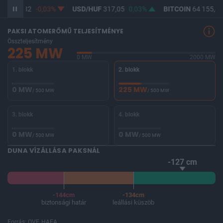
UF
365,32
-0,03%
USD/HUF
317,05
0,03%
BITCOIN
64 155,46
PAKSI ATOMERŐMŰ TELJESÍTMÉNYE
Összteljesítmény
225 MW
0 MW
2000 MW
1. blokk
2. blokk
0 MW
225 MW
/ 500 MW
/ 500 MW
3. blokk
4. blokk
0 MW
0 MW
/ 500 MW
/ 500 MW
DUNA VÍZÁLLÁSA PAKSNÁL
-127 cm
-144cm
-134cm
biztonsági határ
leállási küszöb
Forrás: OVF, HAEA