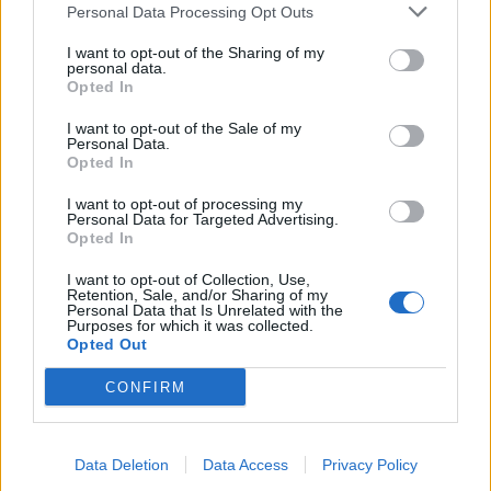
Personal Data Processing Opt Outs
I want to opt-out of the Sharing of my
KEDVES OLVASÓNK!
personal data.
Opted In
A keresett cikk a portfolio.hu hírarchívumához
I want to opt-out of the Sale of my
tartozik, melynek olvasása előfizetéses
Personal Data.
regisztrációhoz kötött.
Opted In
Az előfizetés a következőket tartalmazza:
I want to opt-out of processing my
Personal Data for Targeted Advertising.
Portfolio.hu teljes cikkarchívum
Opted In
Kötéslisták: BÉT elmúlt 2 év napon belüli
I want to opt-out of Collection, Use,
kötéslistái
Retention, Sale, and/or Sharing of my
Personal Data that Is Unrelated with the
Purposes for which it was collected.
Előfizetés
Opted Out
CONFIRM
MÁR ELŐFIZETŐNK VAGY?
BEJELENTKEZÉS
Data Deletion
Data Access
Privacy Policy