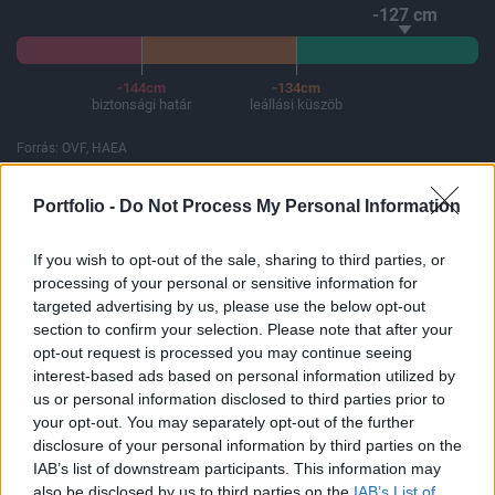
-127 cm
-144cm
-134cm
biztonsági határ
leállási küszöb
Forrás: OVF, HAEA
A Paksi Atomerőmű összteljesítménye 226 MW. A Duna vízállá
Portfolio -
Do Not Process My Personal Information
If you wish to opt-out of the sale, sharing to third parties, or
processing of your personal or sensitive information for
ELŐFIZETŐI TARTALOM
targeted advertising by us, please use the below opt-out
section to confirm your selection. Please note that after your
Index-mustrán (Vakmajom)
opt-out request is processed you may continue seeing
interest-based ads based on personal information utilized by
us or personal information disclosed to third parties prior to
Portfolio
your opt-out. You may separately opt-out of the further
2001. december 17. 08:22
disclosure of your personal information by third parties on the
IAB’s list of downstream participants. This information may
Három hét után megint érdemes a nagy indexekre nézni. A
also be disclosed by us to third parties on the
IAB’s List of