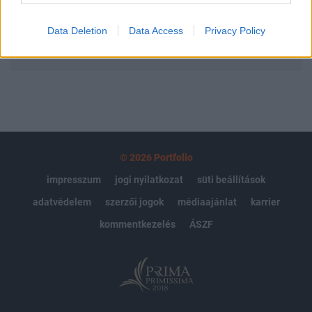
Data Deletion
Data Access
Privacy Policy
MÁR ELŐFIZETŐNK VAGY?
BEJELENTKEZÉS
© 2026 Portfolio
impresszum
jogi nyilatkozat
süti beállítások
adatvédelem
szerzői jogok
médiaajánlat
karrier
kommentkezelés
ÁSZF