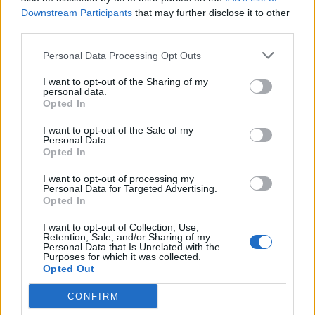
Nasdaqon volt ugyan disztribúció, de különösen a
Downstream Participants
that may further disclose it to other
megelőző igen agresszív intézményi vételek fényében
third parties.
ennyi belefér. Mégcsak tíznapos mélypontra sem esett az
Personal Data Processing Opt Outs
index. A következő pár hét viselkedése árulja majd el, hogy
kifogyott a szufla ebből a rallyból, vagy ez csupán egy
I want to opt-out of the Sharing of my
personal data.
átmeneti döccenő, egészséges kirázás...
Opted In
I want to opt-out of the Sale of my
KEDVES OLVASÓNK!
Personal Data.
Opted In
A keresett cikk a portfolio.hu hírarchívumához
I want to opt-out of processing my
tartozik, melynek olvasása előfizetéses
Personal Data for Targeted Advertising.
regisztrációhoz kötött.
Opted In
Az előfizetés a következőket tartalmazza:
I want to opt-out of Collection, Use,
Retention, Sale, and/or Sharing of my
Portfolio.hu teljes cikkarchívum
Personal Data that Is Unrelated with the
Purposes for which it was collected.
Kötéslisták: BÉT elmúlt 2 év napon belüli
Opted Out
kötéslistái
CONFIRM
Előfizetés