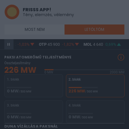
FRISSS APP!
Tény, elemzés, vélemény
MOST NEM
LETÖLTÖM
46 563,2
-1,03%
OTP
45 900
-1,82%
MOL
4 640
0,69%
R
PAKSI ATOMERŐMŰ TELJESÍTMÉNYE
Összteljesítmény
226 MW
0 MW
2000 MW
1. blokk
2. blokk
0 MW
226 MW
/ 500 MW
/ 500 MW
3. blokk
4. blokk
0 MW
0 MW
/ 500 MW
/ 500 MW
DUNA VÍZÁLLÁSA PAKSNÁL