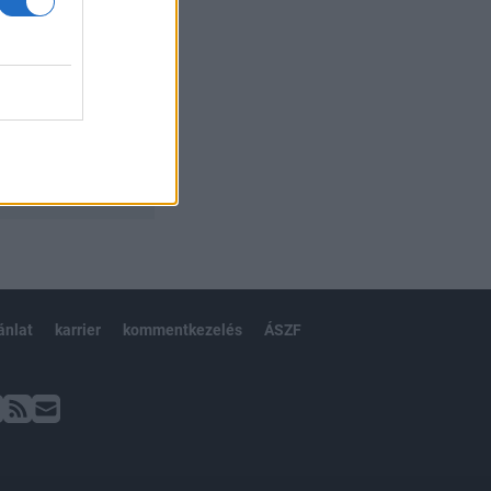
ánlat
karrier
kommentkezelés
ÁSZF