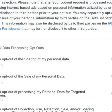
r selection. Please note that after your opt-out request is processed y
eing interest-based ads based on personal information utilized by us or
disclosed to third parties prior to your opt-out. You may separately opt-
losure of your personal information by third parties on the IAB’s list of
ikai minisztérium közlése szerint 2003-ban az orosz o
. This information may also be disclosed by us to third parties on the
IA
tja 25 mrd USD volt. A szektor árbevétele 70.1 mrd USD
Participants
that may further disclose it to other third parties.
-t képviselt - írja az RBC.
i szerint az orosz olajcégek összesített beruházásai tavaly 7 mr
l Data Processing Opt Outs
1%-kal növekedett, míg az export 12%-kal bővült. Az orosz olajs
lító infrastruktúra bővítése, mely magában foglal új tengeri kiköt
o opt-out of the Sharing of my personal data.
ezeték építését is (távol-keleti...
In
o opt-out of the Sale of my Personal Data.
ASÓNK!
In
a portfolio.hu hírarchívumához tartozik, melynek olvasása előf
to opt-out of processing my Personal Data for Targeted
ötött.
ing.
In
övetkezőket tartalmazza:
o opt-out of Collection, Use, Retention, Sale, and/or Sharing
 teljes cikkarchívum