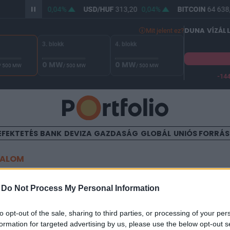
/HUF
361,89
0,04%
USD/HUF
313,20
0,04%
BITCOIN
64 638,
DUNA VÍZÁL
Mit jelent ez?
3. blokk
4. blokk
0 MW
0 MW
/ 500 MW
/ 500 MW
/ 500 MW
-14
A Duna vízállása Paksnál -132 cm. A biztonsági határ -144 cm,
EFEKTETÉS
BANK
DEVIZA
GAZDASÁG
GLOBÁL
UNIÓS FORRÁ
TALOM
zág: 25 mrd USD összesített
-
Do Not Process My Personal Information
ól - nemzetközi összehasonl
to opt-out of the sale, sharing to third parties, or processing of your per
formation for targeted advertising by us, please use the below opt-out s