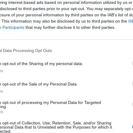
eing interest-based ads based on personal information utilized by us or
disclosed to third parties prior to your opt-out. You may separately opt-
zgatóság 2005. szeptember 1-i ülésén döntött a társa
losure of your personal information by third parties on the IAB’s list of
z alaptőke-emelés a 2003. szeptember 1-i rendkívüli 
. This information may also be disclosed by us to third parties on the
IA
Participants
that may further disclose it to other third parties.
toztatható kötvényprogram keretében történt.
fogadott értékpapír-alapú ösztönzési rendszer, a résztvevő igaz
elmének jelentős részét a MOL részvények tőzsdei árának növek
l Data Processing Opt Outs
 keretében öt sorozatban összesen 1,200 db átváltoztatható kö
ny névértéke pedig 10 millió...
o opt-out of the Sharing of my personal data.
In
ASÓNK!
o opt-out of the Sale of my Personal Data.
In
a portfolio.hu hírarchívumához tartozik, melynek olvasása előf
ötött.
to opt-out of processing my Personal Data for Targeted
ing.
övetkezőket tartalmazza:
In
 teljes cikkarchívum
o opt-out of Collection, Use, Retention, Sale, and/or Sharing
 BÉT elmúlt 2 év napon belüli
ersonal Data that Is Unrelated with the Purposes for which it
lected.