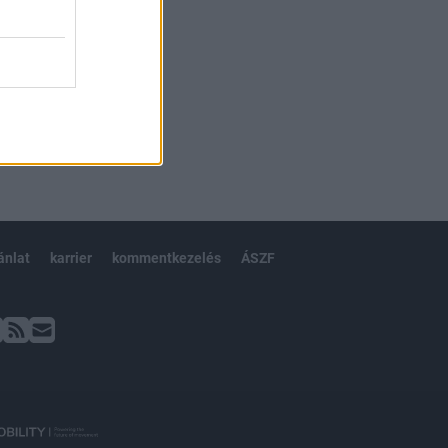
ánlat
karrier
kommentkezelés
ÁSZF