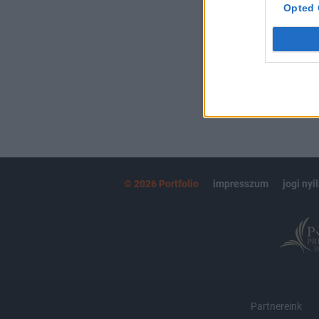
kötéslistái
Opted 
MÁR ELŐFIZETŐ
© 2026 Portfolio
impresszum
jogi nyi
Partnereink