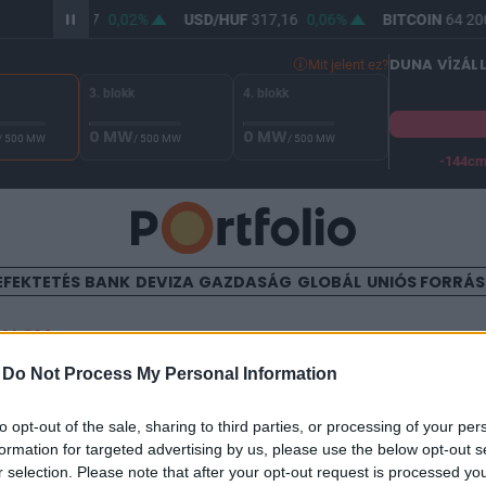
R/HUF
365,47
0,02%
USD/HUF
317,16
0,06%
BITCOIN
64 200
DUNA VÍZÁL
Mit jelent ez?
3. blokk
4. blokk
0 MW
0 MW
/ 500 MW
/ 500 MW
/ 500 MW
-144c
A Duna vízállása Paksnál -127 cm. A biztonsági határ -144 cm,
EFEKTETÉS
BANK
DEVIZA
GAZDASÁG
GLOBÁL
UNIÓS FORRÁ
TALOM
-
Do Not Process My Personal Information
-emelésről döntött a MOL
to opt-out of the sale, sharing to third parties, or processing of your per
formation for targeted advertising by us, please use the below opt-out s
r selection. Please note that after your opt-out request is processed y
08:13