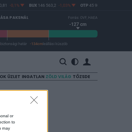
,81
-0,1%
BUX
146 563,2
-1,03%
OTP
45 900
-1,82%
MO
LÁSA PAKSNÁL
Forrás: OVF, HAEA
-127 cm
m
biztonsági határ
-134cm
leállási küszöb
 a leállási küszöb -134 cm.
SOK
ÜZLET
INGATLAN
ZÖLD VILÁG
TŐZSDE
sonal or
ection to
ou may